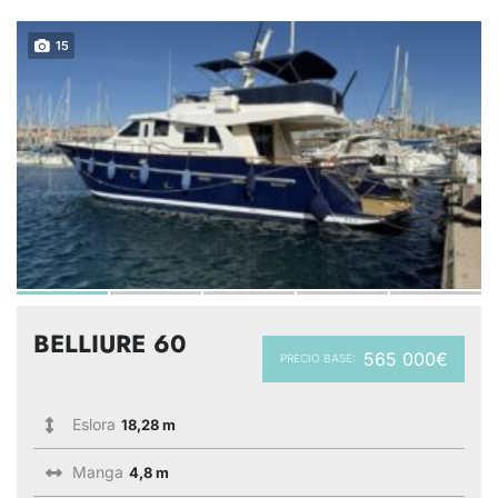
15
BELLIURE 60
565 000€
PRECIO BASE:
Eslora
18,28 m
Manga
4,8 m