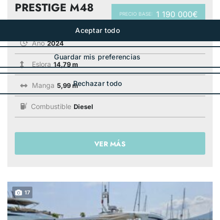
PRESTIGE M48
1 190 000€
PRECIO BASE:
Año
2024
Eslora
14,79 m
Manga
5,99 m
Combustible
Diesel
VER MÁS
17