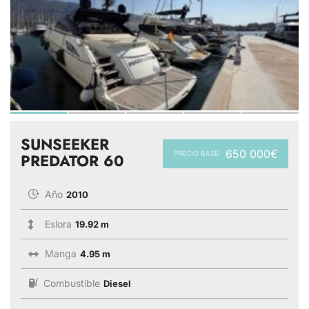
SUNSEEKER
650 000€
PRECIO BASE:
PREDATOR 60
Año
2010
Eslora
19.92 m
Manga
4.95 m
Combustible
Diesel