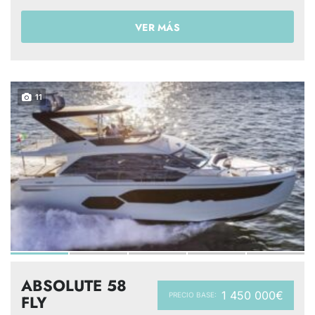
VER MÁS
11
ABSOLUTE 58
1 450 000€
PRECIO BASE:
FLY