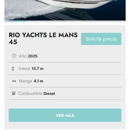
RIO YACHTS LE MANS
Solicita precio
45
Año
2025
Eslora
13.7 m
Manga
4.1 m
Combustible
Diesel
VER MÁS