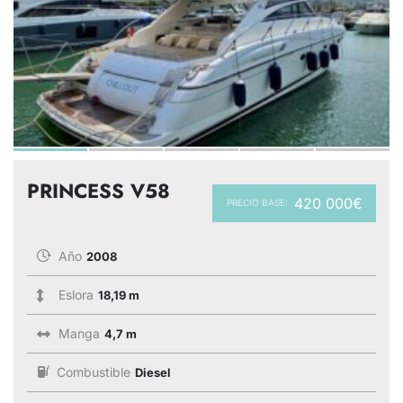
PRINCESS V58
420 000€
PRECIO BASE:
Año
2008
Eslora
18,19 m
Manga
4,7 m
Combustible
Diesel