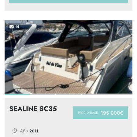
14
SEALINE SC35
195 000€
PRECIO BASE:
Año
2011