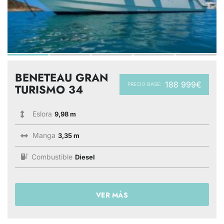
BENETEAU GRAN
188 999€
PRECIO BASE:
TURISMO 34
Eslora
9,98 m
Manga
3,35 m
Combustible
Diesel
VER MÁS