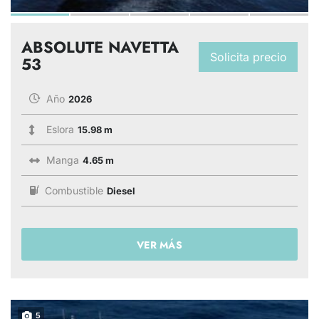
ABSOLUTE NAVETTA
Solicita precio
53
Año
2026
Eslora
15.98 m
Manga
4.65 m
Combustible
Diesel
VER MÁS
5