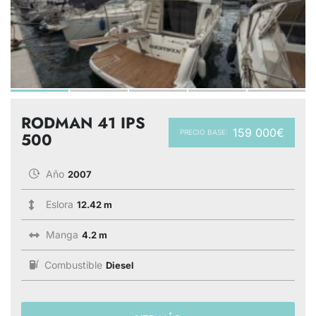
RODMAN 41 IPS
159 000€
PRECIO BASE:
500
Año
2007
Eslora
12.42 m
Manga
4.2 m
Combustible
Diesel