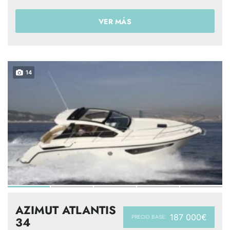
VER MÁS
14
AZIMUT ATLANTIS
187 000€
PRECIO BASE:
34