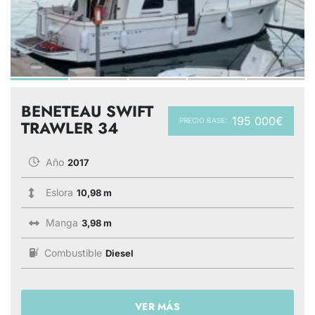
BENETEAU SWIFT
195 000€
PRECIO BASE:
TRAWLER 34
Año
2017
Eslora
10,98 m
Manga
3,98 m
Combustible
Diesel
VER MÁS