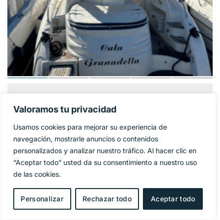
GOBBI ATLANTIS
124 900€
PRECIO BASE:
Valoramos tu privacidad
42
Usamos cookies para mejorar su experiencia de
Año
2005
navegación, mostrarle anuncios o contenidos
personalizados y analizar nuestro tráfico. Al hacer clic en
Eslora
11,95 m
“Aceptar todo” usted da su consentimiento a nuestro uso
de las cookies.
Manga
4 m
Personalizar
Rechazar todo
Aceptar todo
Combustible
Diesel