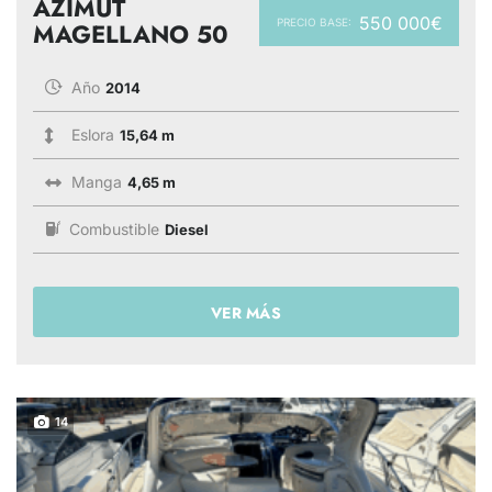
AZIMUT
550 000€
PRECIO BASE:
MAGELLANO 50
Año
2014
Eslora
15,64 m
Manga
4,65 m
Combustible
Diesel
VER MÁS
14