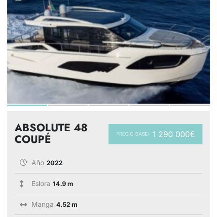
ABSOLUTE 48
1 290 000€
PRECIO BASE:
COUPÉ
Año
2022
Eslora
14.9 m
Manga
4.52 m