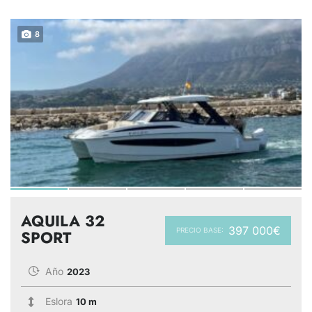
8
AQUILA 32
397 000€
PRECIO BASE:
SPORT
Año
2023
Eslora
10 m