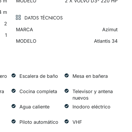
6 m
MODELO
2 X VOLVO D3- 220 HP
4 m
DATOS TÉCNICOS
2
MARCA
Azimut
1
MODELO
Atlantis 34
ero
Escalera de baño
Mesa en bañera
ra
Cocina completa
Televisor y antena
nuevos
Agua caliente
Inodoro eléctrico
Piloto automático
VHF