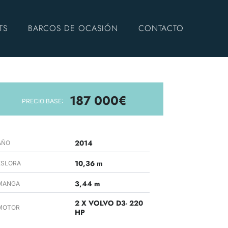
TS
BARCOS DE OCASIÓN
CONTACTO
187 000€
PRECIO BASE:
2014
AÑO
10,36 m
ESLORA
3,44 m
MANGA
2 X VOLVO D3- 220
MOTOR
HP