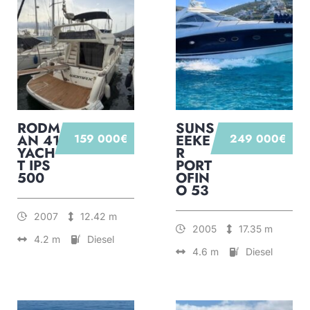
RODM
SUNS
AN 41
159 000€
EEKE
249 000€
YACH
R
T IPS
PORT
500
OFIN
O 53
2007
12.42 m
2005
17.35 m
4.2 m
Diesel
4.6 m
Diesel