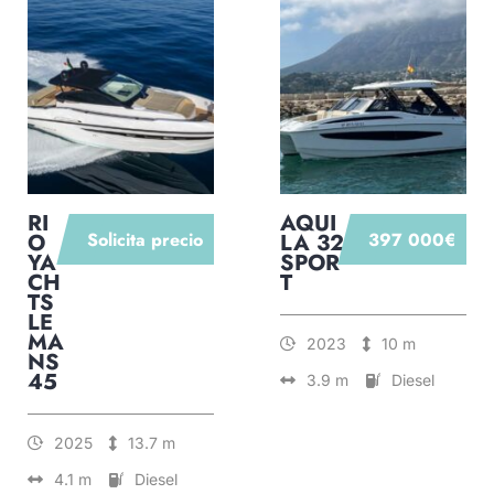
RI
AQUI
O
Solicita precio
LA 32
397 000€
YA
SPOR
CH
T
TS
LE
MA
2023
10 m
NS
45
3.9 m
Diesel
2025
13.7 m
4.1 m
Diesel