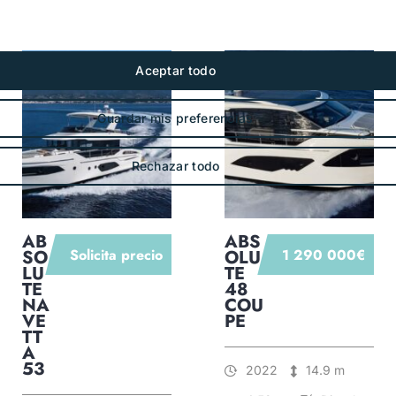
AB
ABS
SO
Solicita precio
OLU
1 290 000€
LU
TE
TE
48
NA
COU
VE
PE
TT
A
53
2022
14.9 m