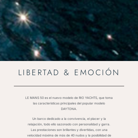
LIBERTAD & EMOCIÓN
LE MANS 50 es el nuevo modelo de RIO YACHTS, que toma
las características principales del popular modelo
DAYTONA.
Un barco dedicado a la convivencia, el placer y la
relajación, todo ello sazonado con personalidad y garra.
Las prestaciones son brillantes y divertidas, con una
velocidad máxima de más de 40 nudos y la posibilidad de