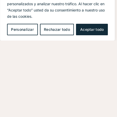
Baños:
1
personalizados y analizar nuestro tráfico. Al hacer clic en
“Aceptar todo” usted da su consentimiento a nuestro uso
Marcado CE:
B
de las cookies.
Diseñador:
Marino Alfani
Personalizar
Rechazar todo
Aceptar todo
MOTORES (Opc 1)
Marca:
YANMAR
Modelo:
8 lv – 370
Potencia:
3x370HP (3x272Kw)
Transmisión:
EFB
RENDIMIENTO
Velocidad máxima:
35-40 nudos
Velocidad de crucero:
30 nudos