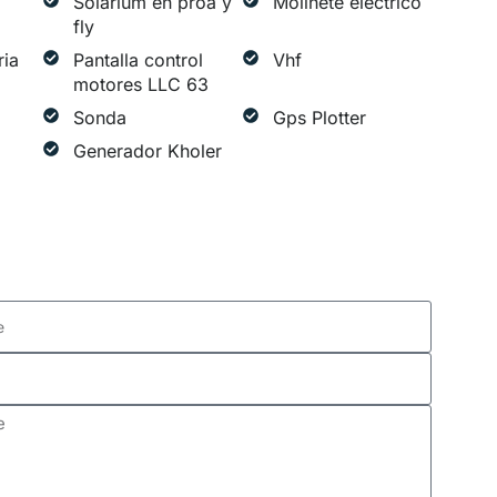
Solárium en proa y
Molinete eléctrico
fly
ria
Pantalla control
Vhf
motores LLC 63
Sonda
Gps Plotter
Generador Kholer