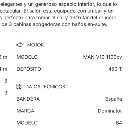
elegantes y un generoso espacio interior, lo que lo
ectacular. El salón está equipado con un bar y un
s perfecto para tomar el sol y disfrutar del crucero.
 de 3 cabinas acogedoras con baños en-suite.
MOTOR
6 m
MODELO
MAN V10 1100cv
4 m
DEPÓSITO
450 T
3
DATOS TÉCNICOS
3
BANDERA
España
MARCA
Dominator
MODELO
64