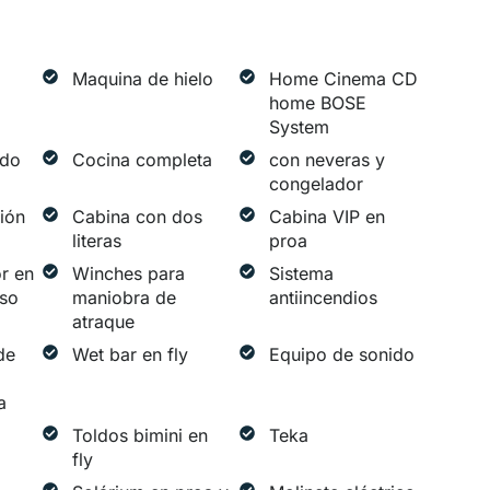
Maquina de hielo
Home Cinema CD
home BOSE
System
ido
Cocina completa
con neveras y
congelador
ción
Cabina con dos
Cabina VIP en
literas
proa
r en
Winches para
Sistema
so
maniobra de
antiincendios
atraque
de
Wet bar en fly
Equipo de sonido
a
Toldos bimini en
Teka
fly