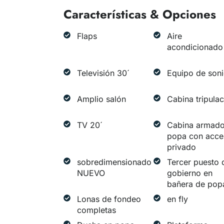
Características & Opciones
Flaps
Aire
acondicionado
Televisión 30´
Equipo de son
Amplio salón
Cabina tripula
TV 20´
Cabina armado
popa con acce
privado
sobredimensionado
Tercer puesto 
NUEVO
gobierno en
bañera de pop
Lonas de fondeo
en fly
completas