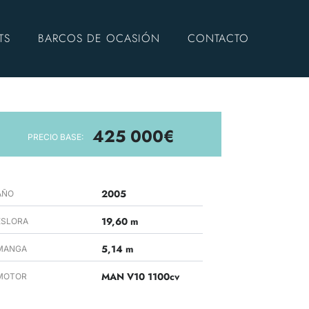
TS
BARCOS DE OCASIÓN
CONTACTO
425 000€
PRECIO BASE:
2005
AÑO
19,60 m
ESLORA
5,14 m
MANGA
MAN V10 1100cv
MOTOR