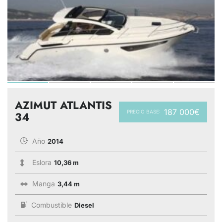
AZIMUT ATLANTIS
187 000€
PRECIO BASE:
34
Año
2014
Eslora
10,36 m
Manga
3,44 m
Combustible
Diesel