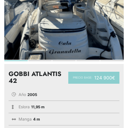
GOBBI ATLANTIS
124 900€
PRECIO BASE:
42
Año
2005
Eslora
11,95 m
Manga
4 m