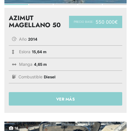
AZIMUT
550 000€
PRECIO BASE:
MAGELLANO 50
Año
2014
Eslora
15,64 m
Manga
4,65 m
Combustible
Diesel
VER MÁS
14