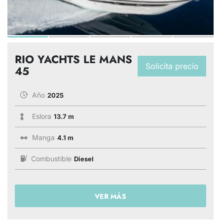
RIO YACHTS LE MANS
Solicita precio
45
Año
2025
Eslora
13.7 m
Manga
4.1 m
Combustible
Diesel
VER MÁS