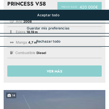
PRINCESS V58
420 000€
PRECIO BASE:
Año
2008
Eslora
18,19 m
Manga
4,7 m
Combustible
Diesel
VER MÁS
14