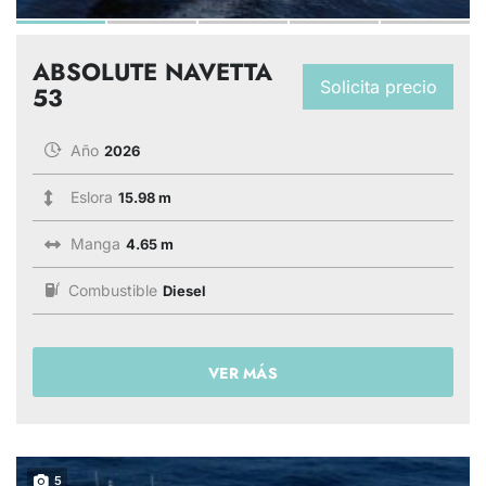
ABSOLUTE NAVETTA
Solicita precio
53
Año
2026
Eslora
15.98 m
Manga
4.65 m
Combustible
Diesel
VER MÁS
5