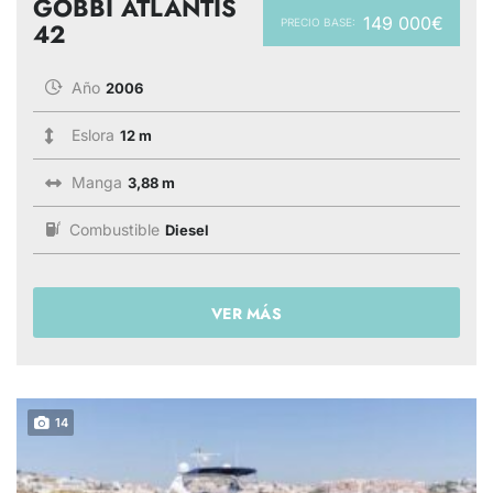
GOBBI ATLANTIS
149 000€
PRECIO BASE:
42
Año
2006
Eslora
12 m
Manga
3,88 m
Combustible
Diesel
VER MÁS
14