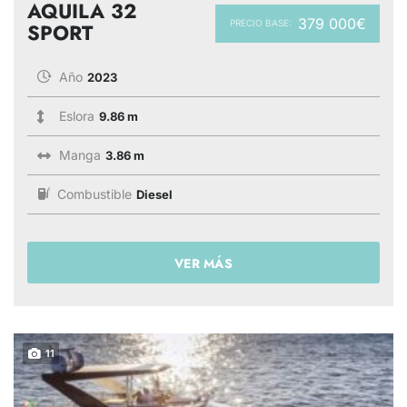
AQUILA 32
379 000€
PRECIO BASE:
SPORT
Año
2023
Eslora
9.86 m
Manga
3.86 m
Combustible
Diesel
VER MÁS
11