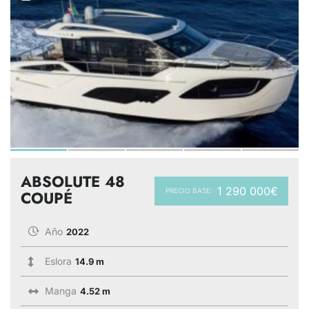
ABSOLUTE 48
1 290 000€
PRECIO BASE:
COUPÉ
Año
2022
Eslora
14.9 m
Manga
4.52 m