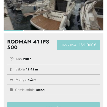
RODMAN 41 IPS
159 000€
PRECIO BASE:
500
Año
2007
Eslora
12.42 m
Manga
4.2 m
Combustible
Diesel