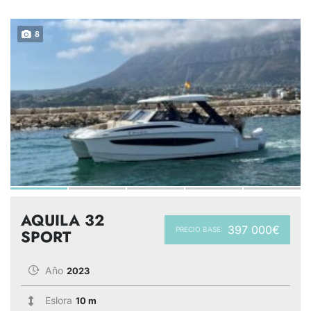
8
AQUILA 32
397 000€
PRECIO BASE:
SPORT
Año
2023
Eslora
10 m