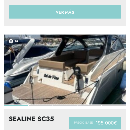
VER MÁS
14
SEALINE SC35
195 000€
PRECIO BASE: