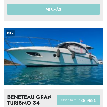
VER MÁS
7
BENETEAU GRAN
188 999€
PRECIO BASE:
TURISMO 34