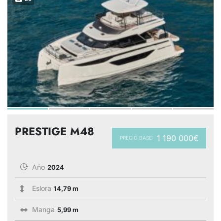
PRESTIGE M48
1 190 000€
PRECIO BASE:
Año
2024
Eslora
14,79 m
Manga
5,99 m