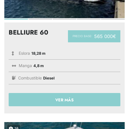
BELLIURE 60
565 000€
PRECIO BASE:
Eslora
18,28 m
Manga
4,8 m
Combustible
Diesel
VER MÁS
26