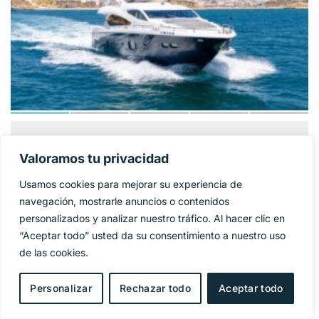
SUNSEEKER 86
1 325 000€
PRECIO BASE:
Valoramos tu privacidad
YACHT
Usamos cookies para mejorar su experiencia de
Año
2009
navegación, mostrarle anuncios o contenidos
personalizados y analizar nuestro tráfico. Al hacer clic en
Eslora
27 m
“Aceptar todo” usted da su consentimiento a nuestro uso
de las cookies.
Manga
6,4 m
Personalizar
Rechazar todo
Aceptar todo
Combustible
Diesel