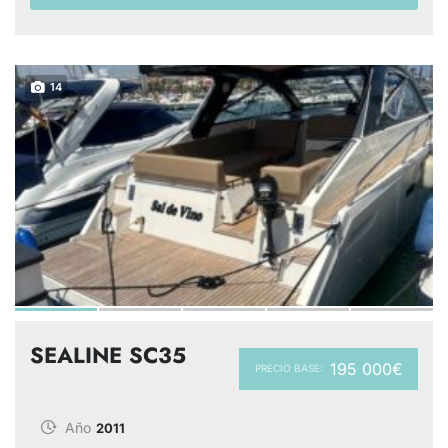
14
SEALINE SC35
195 000€
PRECIO BASE:
Año
2011