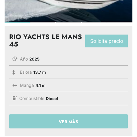
RIO YACHTS LE MANS
Solicita precio
45
Año
2025
Eslora
13.7 m
Manga
4.1 m
Combustible
Diesel
VER MÁS