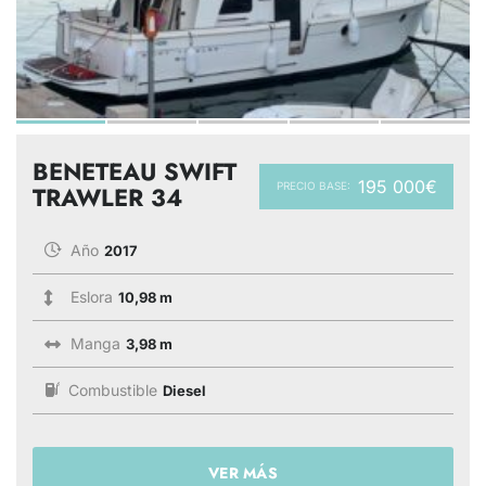
BENETEAU SWIFT
195 000€
PRECIO BASE:
TRAWLER 34
Año
2017
Eslora
10,98 m
Manga
3,98 m
Combustible
Diesel
VER MÁS