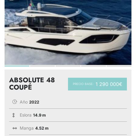
ABSOLUTE 48
1 290 000€
PRECIO BASE:
COUPÉ
Año
2022
Eslora
14.9 m
Manga
4.52 m