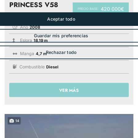
PRINCESS V58
420 000€
PRECIO BASE:
Año
2008
Eslora
18,19 m
Manga
4,7 m
Combustible
Diesel
VER MÁS
14