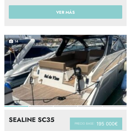
VER MÁS
14
SEALINE SC35
195 000€
PRECIO BASE: