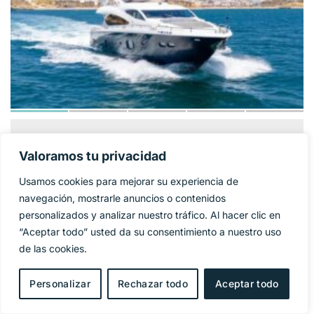
SUNSEEKER 86
1 325 000€
PRECIO BASE:
Valoramos tu privacidad
YACHT
Usamos cookies para mejorar su experiencia de
Año
2009
navegación, mostrarle anuncios o contenidos
personalizados y analizar nuestro tráfico. Al hacer clic en
Eslora
27 m
“Aceptar todo” usted da su consentimiento a nuestro uso
de las cookies.
Manga
6,4 m
Personalizar
Rechazar todo
Aceptar todo
Combustible
Diesel