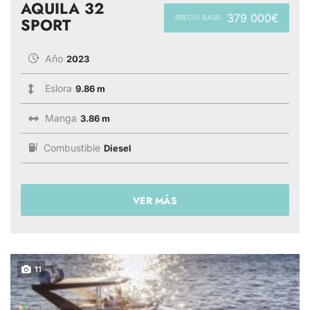
AQUILA 32
379 000€
PRECIO BASE:
SPORT
Año
2023
Eslora
9.86 m
Manga
3.86 m
Combustible
Diesel
VER MÁS
11