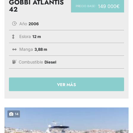
GOBBI ATLANTIS
149 000€
PRECIO BASE:
42
Año
2006
Eslora
12 m
Manga
3,88 m
Combustible
Diesel
VER MÁS
14