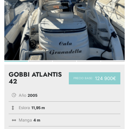
GOBBI ATLANTIS
124 900€
PRECIO BASE:
42
Año
2005
Eslora
11,95 m
Manga
4 m