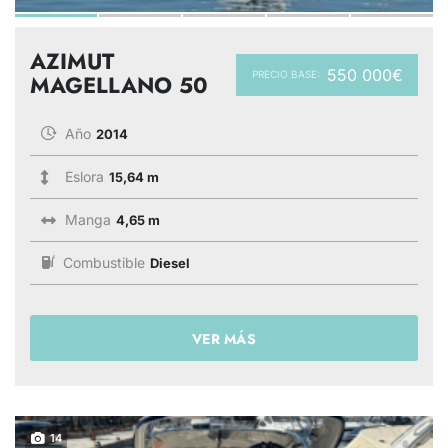
AZIMUT
550 000€
PRECIO BASE:
MAGELLANO 50
Año
2014
Eslora
15,64 m
Manga
4,65 m
Combustible
Diesel
VER MÁS
14