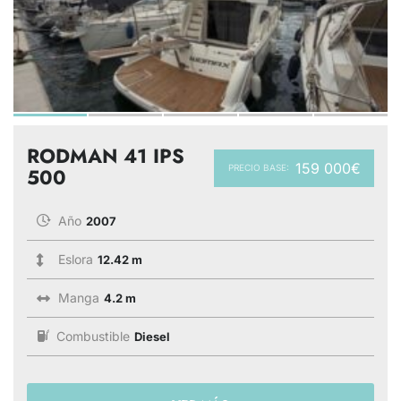
RODMAN 41 IPS
159 000€
PRECIO BASE:
500
Año
2007
Eslora
12.42 m
Manga
4.2 m
Combustible
Diesel