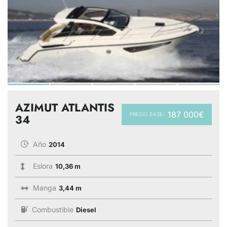
AZIMUT ATLANTIS
187 000€
PRECIO BASE:
34
Año
2014
Eslora
10,36 m
Manga
3,44 m
Combustible
Diesel