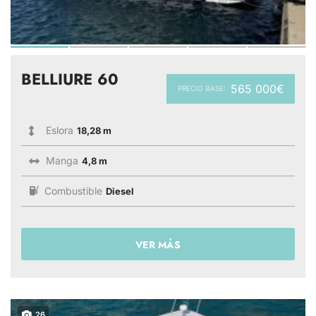
BELLIURE 60
565 000€
PRECIO BASE:
Eslora
18,28 m
Manga
4,8 m
Combustible
Diesel
VER MÁS
26