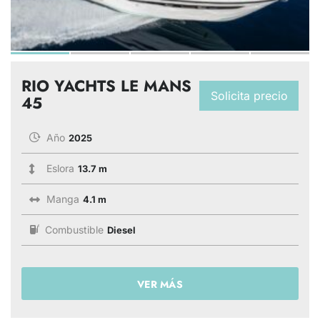
RIO YACHTS LE MANS
Solicita precio
45
Año
2025
Eslora
13.7 m
Manga
4.1 m
Combustible
Diesel
VER MÁS