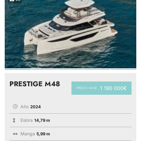
PRESTIGE M48
1 190 000€
PRECIO BASE:
Año
2024
Eslora
14,79 m
Manga
5,99 m