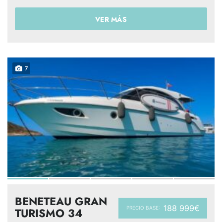
VER MÁS
7
BENETEAU GRAN
188 999€
PRECIO BASE:
TURISMO 34