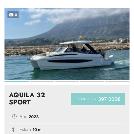
8
AQUILA 32
397 000€
PRECIO BASE:
SPORT
Año
2023
Eslora
10 m