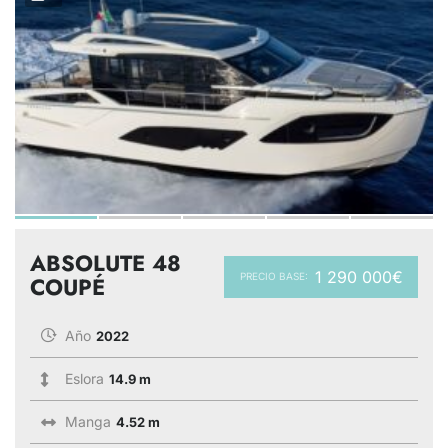
ABSOLUTE 48
1 290 000€
PRECIO BASE:
COUPÉ
Año
2022
Eslora
14.9 m
Manga
4.52 m