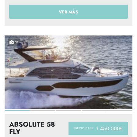
VER MÁS
11
ABSOLUTE 58
1 450 000€
PRECIO BASE:
FLY