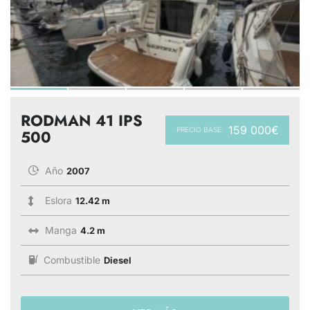
RODMAN 41 IPS
159 000€
PRECIO BASE:
500
Año
2007
Eslora
12.42 m
Manga
4.2 m
Combustible
Diesel