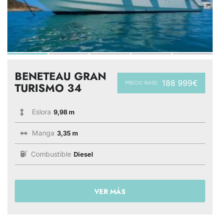
BENETEAU GRAN
188 999€
PRECIO BASE:
TURISMO 34
Eslora
9,98 m
Manga
3,35 m
Combustible
Diesel
VER MÁS