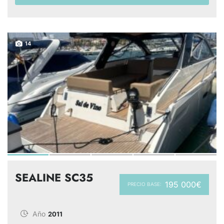
14
SEALINE SC35
195 000€
PRECIO BASE:
Año
2011