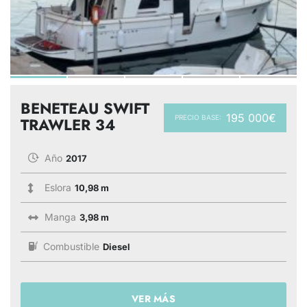
BENETEAU SWIFT
195 000€
PRECIO BASE:
TRAWLER 34
Año
2017
Eslora
10,98 m
Manga
3,98 m
Combustible
Diesel
VER MÁS