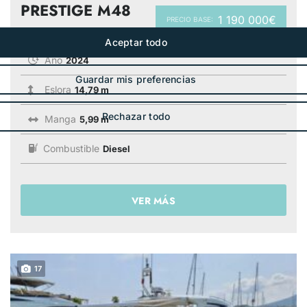
PRESTIGE M48
1 190 000€
PRECIO BASE:
Año
2024
Eslora
14,79 m
Manga
5,99 m
Combustible
Diesel
VER MÁS
17