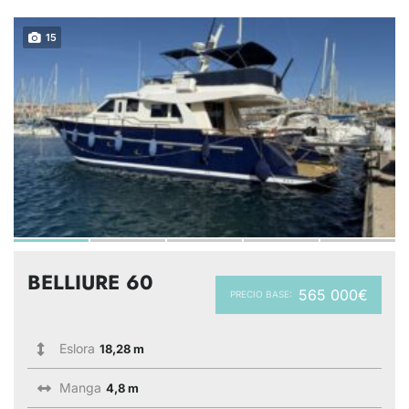
15
BELLIURE 60
565 000€
PRECIO BASE:
Eslora
18,28 m
Manga
4,8 m