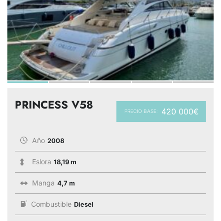
PRINCESS V58
420 000€
PRECIO BASE:
Año
2008
Eslora
18,19 m
Manga
4,7 m
Combustible
Diesel