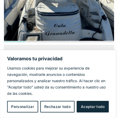
GOBBI ATLANTIS
124 900€
PRECIO BASE:
Valoramos tu privacidad
42
Usamos cookies para mejorar su experiencia de
Año
2005
navegación, mostrarle anuncios o contenidos
personalizados y analizar nuestro tráfico. Al hacer clic en
Eslora
11,95 m
“Aceptar todo” usted da su consentimiento a nuestro uso
de las cookies.
Manga
4 m
Personalizar
Rechazar todo
Aceptar todo
Combustible
Diesel