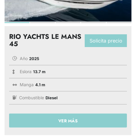
RIO YACHTS LE MANS
Solicita precio
45
Año
2025
Eslora
13.7 m
Manga
4.1 m
Combustible
Diesel
VER MÁS