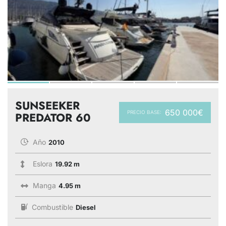
SUNSEEKER
650 000€
PRECIO BASE:
PREDATOR 60
Año
2010
Eslora
19.92 m
Manga
4.95 m
Combustible
Diesel