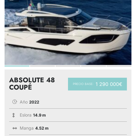
ABSOLUTE 48
1 290 000€
PRECIO BASE:
COUPÉ
Año
2022
Eslora
14.9 m
Manga
4.52 m