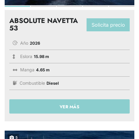
ABSOLUTE NAVETTA
Solicita precio
53
Año
2026
Eslora
15.98 m
Manga
4.65 m
Combustible
Diesel
VER MÁS
5