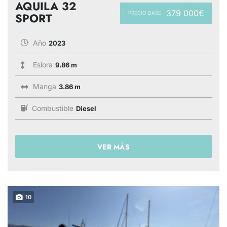
AQUILA 32
379 000€
PRECIO BASE:
SPORT
Año
2023
Eslora
9.86 m
Manga
3.86 m
Combustible
Diesel
VER MÁS
10