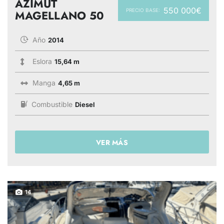
AZIMUT
550 000€
PRECIO BASE:
MAGELLANO 50
Año
2014
Eslora
15,64 m
Manga
4,65 m
Combustible
Diesel
VER MÁS
14