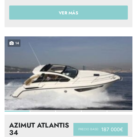
VER MÁS
14
AZIMUT ATLANTIS
187 000€
PRECIO BASE:
34