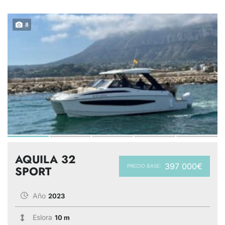
8
AQUILA 32
397 000€
PRECIO BASE:
SPORT
Año
2023
Eslora
10 m