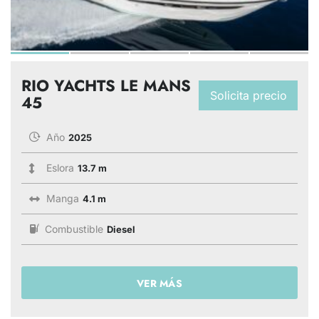
RIO YACHTS LE MANS
Solicita precio
45
Año
2025
Eslora
13.7 m
Manga
4.1 m
Combustible
Diesel
VER MÁS