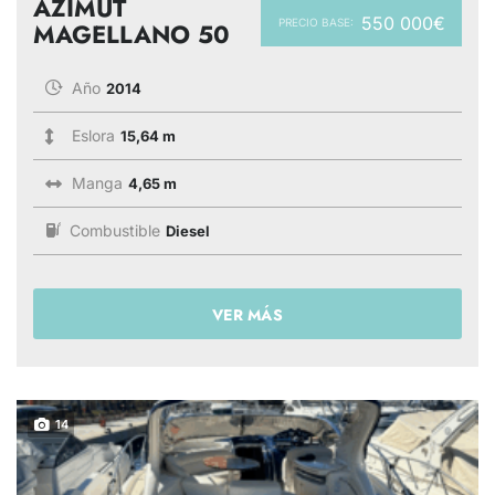
AZIMUT
550 000€
PRECIO BASE:
MAGELLANO 50
Año
2014
Eslora
15,64 m
Manga
4,65 m
Combustible
Diesel
VER MÁS
14