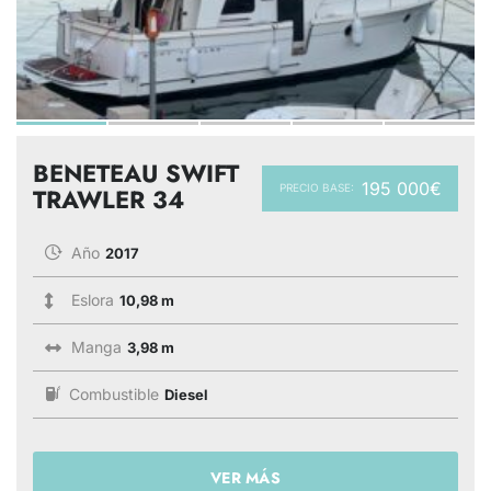
BENETEAU SWIFT
195 000€
PRECIO BASE:
TRAWLER 34
Año
2017
Eslora
10,98 m
Manga
3,98 m
Combustible
Diesel
VER MÁS