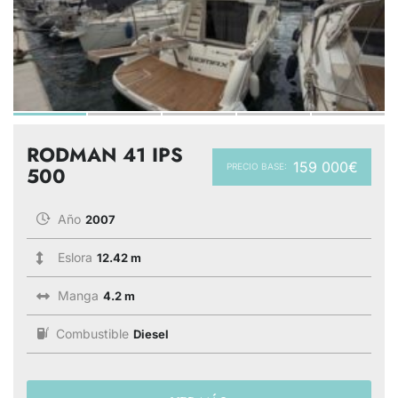
RODMAN 41 IPS
159 000€
PRECIO BASE:
500
Año
2007
Eslora
12.42 m
Manga
4.2 m
Combustible
Diesel