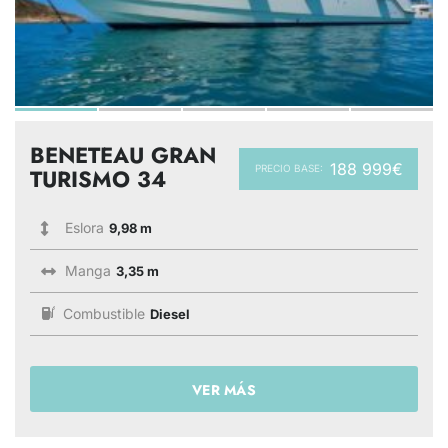
BENETEAU GRAN
188 999€
PRECIO BASE:
TURISMO 34
Eslora
9,98 m
Manga
3,35 m
Combustible
Diesel
VER MÁS