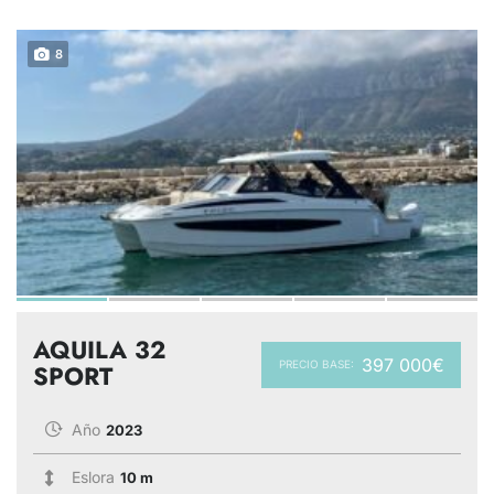
8
AQUILA 32
397 000€
PRECIO BASE:
SPORT
Año
2023
Eslora
10 m