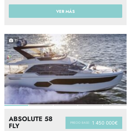
VER MÁS
11
ABSOLUTE 58
1 450 000€
PRECIO BASE:
FLY