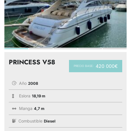
PRINCESS V58
420 000€
PRECIO BASE:
Año
2008
Eslora
18,19 m
Manga
4,7 m
Combustible
Diesel