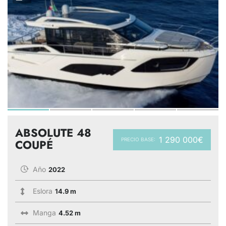
ABSOLUTE 48
1 290 000€
PRECIO BASE:
COUPÉ
Año
2022
Eslora
14.9 m
Manga
4.52 m