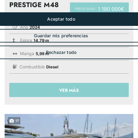
PRESTIGE M48
1 190 000€
PRECIO BASE:
Año
2024
Eslora
14,79 m
Manga
5,99 m
Combustible
Diesel
VER MÁS
17