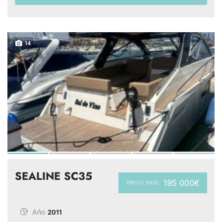
14
SEALINE SC35
195 000€
PRECIO BASE:
Año
2011