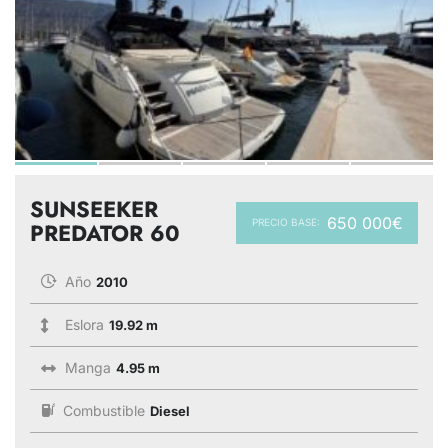
SUNSEEKER
650 000€
PRECIO BASE:
PREDATOR 60
Año
2010
Eslora
19.92 m
Manga
4.95 m
Combustible
Diesel