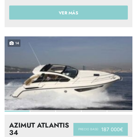
VER MÁS
14
AZIMUT ATLANTIS
187 000€
PRECIO BASE:
34