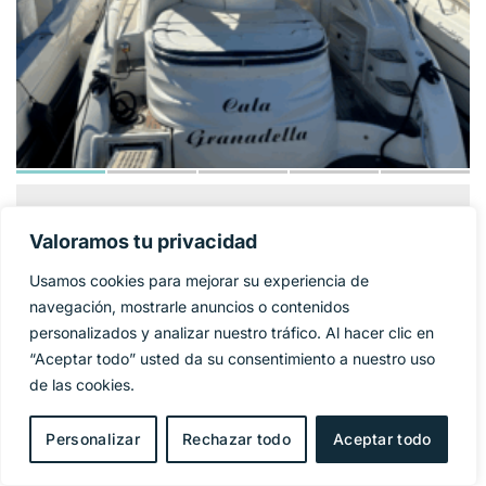
GOBBI ATLANTIS
124 900€
PRECIO BASE:
Valoramos tu privacidad
42
Usamos cookies para mejorar su experiencia de
Año
2005
navegación, mostrarle anuncios o contenidos
personalizados y analizar nuestro tráfico. Al hacer clic en
Eslora
11,95 m
“Aceptar todo” usted da su consentimiento a nuestro uso
de las cookies.
Manga
4 m
Personalizar
Rechazar todo
Aceptar todo
Combustible
Diesel