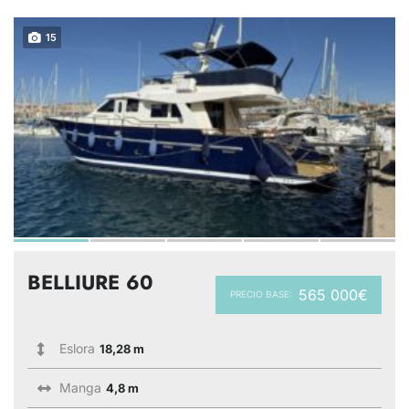
15
BELLIURE 60
565 000€
PRECIO BASE:
Eslora
18,28 m
Manga
4,8 m