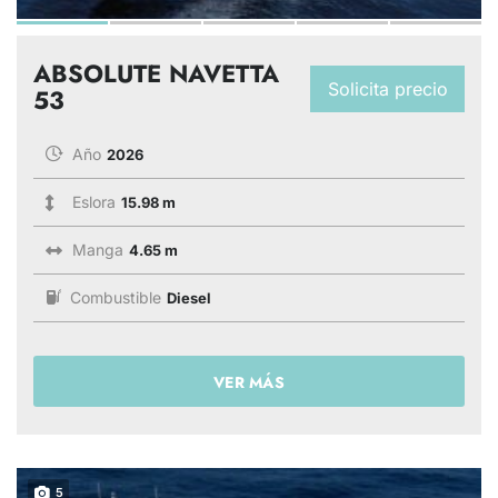
ABSOLUTE NAVETTA
Solicita precio
53
Año
2026
Eslora
15.98 m
Manga
4.65 m
Combustible
Diesel
VER MÁS
5