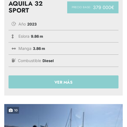
AQUILA 32
379 000€
PRECIO BASE:
SPORT
Año
2023
Eslora
9.86 m
Manga
3.86 m
Combustible
Diesel
VER MÁS
10