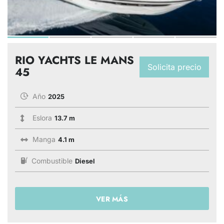
RIO YACHTS LE MANS
Solicita precio
45
Año
2025
Eslora
13.7 m
Manga
4.1 m
Combustible
Diesel
VER MÁS