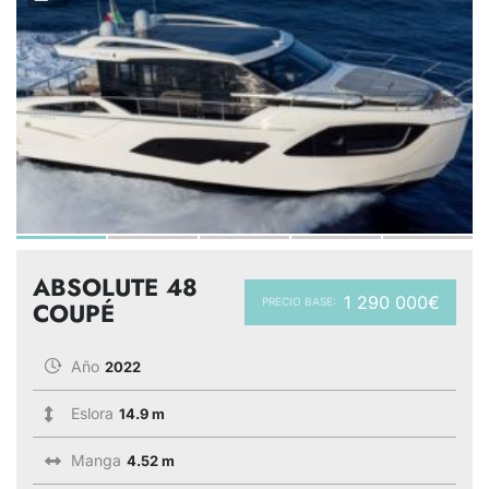
ABSOLUTE 48
1 290 000€
PRECIO BASE:
COUPÉ
Año
2022
Eslora
14.9 m
Manga
4.52 m