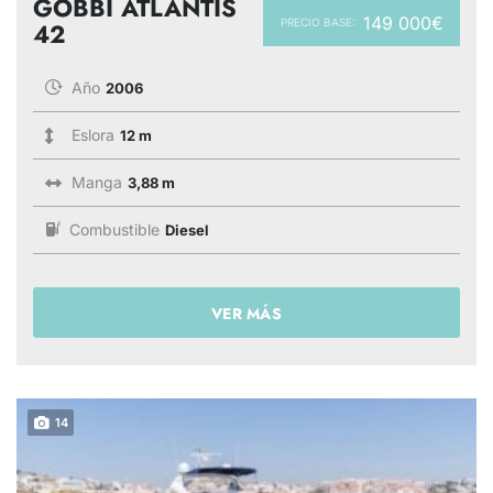
GOBBI ATLANTIS
149 000€
PRECIO BASE:
42
Año
2006
Eslora
12 m
Manga
3,88 m
Combustible
Diesel
VER MÁS
14