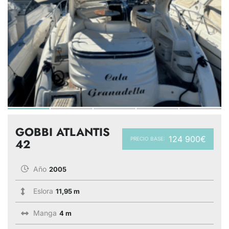
GOBBI ATLANTIS
124 900€
PRECIO BASE:
42
Año
2005
Eslora
11,95 m
Manga
4 m