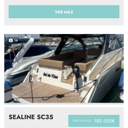
VER MÁS
14
SEALINE SC35
195 000€
PRECIO BASE: