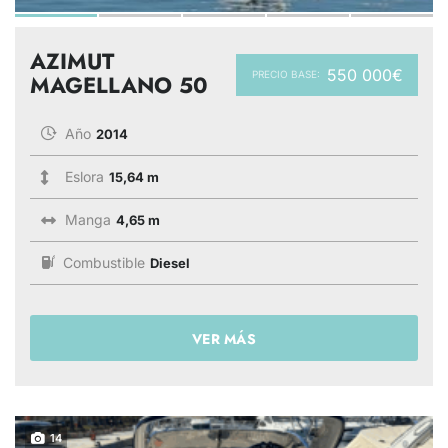
AZIMUT
550 000€
PRECIO BASE:
MAGELLANO 50
Año
2014
Eslora
15,64 m
Manga
4,65 m
Combustible
Diesel
VER MÁS
14