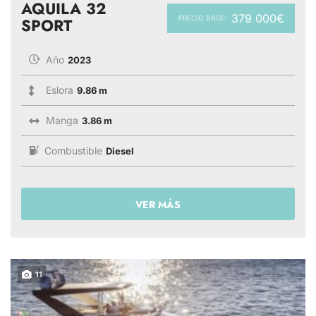
AQUILA 32
379 000€
PRECIO BASE:
SPORT
Año
2023
Eslora
9.86 m
Manga
3.86 m
Combustible
Diesel
VER MÁS
11