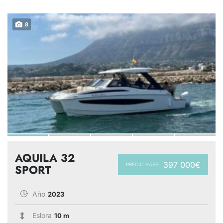
8
AQUILA 32
397 000€
PRECIO BASE:
SPORT
Año
2023
Eslora
10 m