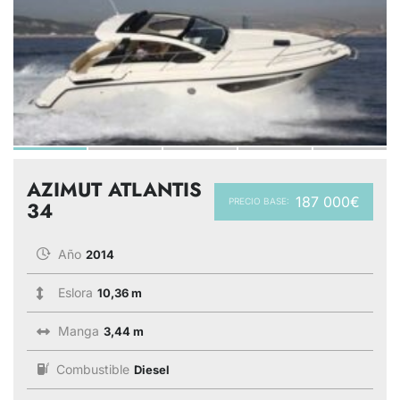
AZIMUT ATLANTIS
187 000€
PRECIO BASE:
34
Año
2014
Eslora
10,36 m
Manga
3,44 m
Combustible
Diesel