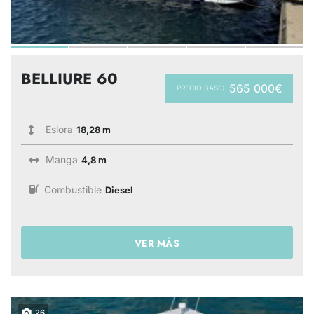
BELLIURE 60
565 000€
PRECIO BASE:
Eslora
18,28 m
Manga
4,8 m
Combustible
Diesel
VER MÁS
26