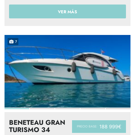
VER MÁS
7
BENETEAU GRAN
188 999€
PRECIO BASE:
TURISMO 34