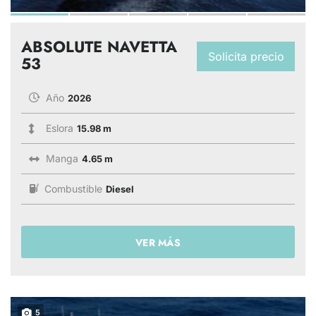
ABSOLUTE NAVETTA
Solicita precio
53
Año
2026
Eslora
15.98 m
Manga
4.65 m
Combustible
Diesel
VER MÁS
5