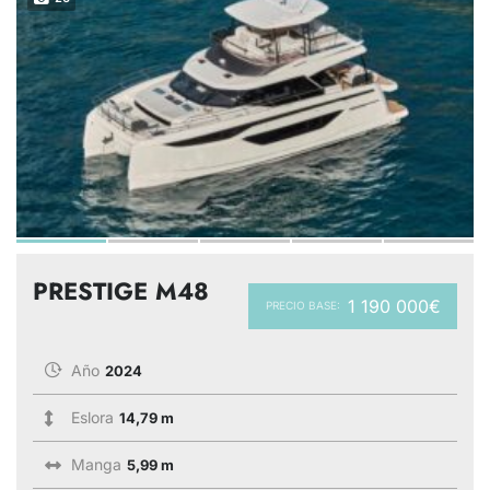
PRESTIGE M48
1 190 000€
PRECIO BASE:
Año
2024
Eslora
14,79 m
Manga
5,99 m