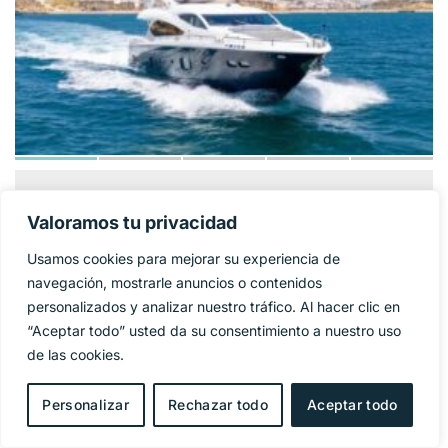
SUNSEEKER 86
1 325 000€
PRECIO BASE:
Valoramos tu privacidad
YACHT
Usamos cookies para mejorar su experiencia de
Año
2009
navegación, mostrarle anuncios o contenidos
personalizados y analizar nuestro tráfico. Al hacer clic en
Eslora
27 m
“Aceptar todo” usted da su consentimiento a nuestro uso
de las cookies.
Manga
6,4 m
Personalizar
Rechazar todo
Aceptar todo
Combustible
Diesel