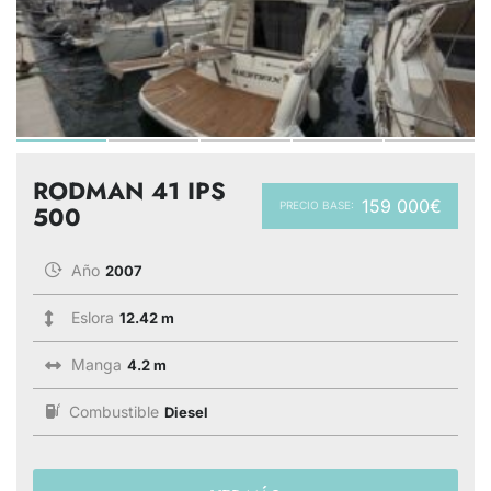
RODMAN 41 IPS
159 000€
PRECIO BASE:
500
Año
2007
Eslora
12.42 m
Manga
4.2 m
Combustible
Diesel