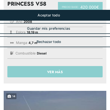
PRINCESS V58
420 000€
PRECIO BASE:
Año
2008
Eslora
18,19 m
Manga
4,7 m
Combustible
Diesel
VER MÁS
14