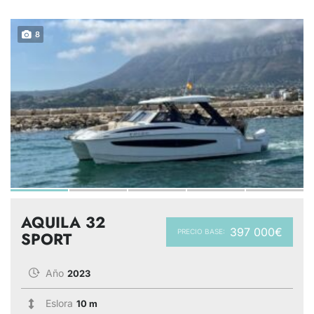
8
AQUILA 32
397 000€
PRECIO BASE:
SPORT
Año
2023
Eslora
10 m