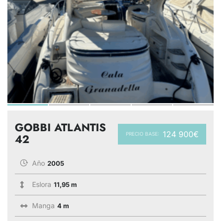
GOBBI ATLANTIS
124 900€
PRECIO BASE:
42
Año
2005
Eslora
11,95 m
Manga
4 m