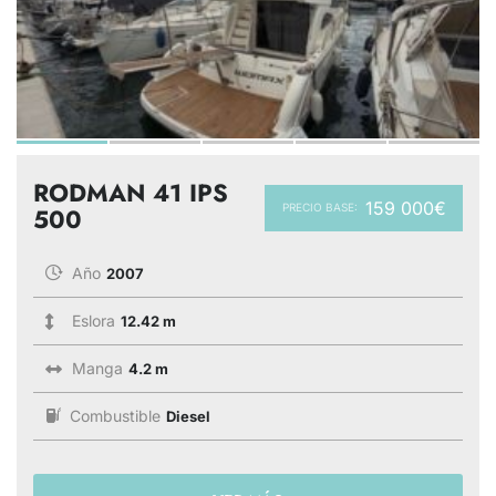
RODMAN 41 IPS
159 000€
PRECIO BASE:
500
Año
2007
Eslora
12.42 m
Manga
4.2 m
Combustible
Diesel