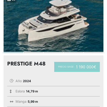
PRESTIGE M48
1 190 000€
PRECIO BASE:
Año
2024
Eslora
14,79 m
Manga
5,99 m