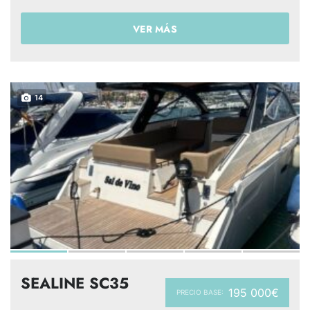
VER MÁS
14
SEALINE SC35
195 000€
PRECIO BASE: