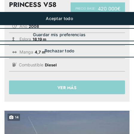
PRINCESS V58
420 000€
PRECIO BASE:
Año
2008
Eslora
18,19 m
Manga
4,7 m
Combustible
Diesel
VER MÁS
14