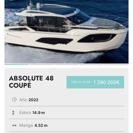
ABSOLUTE 48
1 290 000€
PRECIO BASE:
COUPÉ
Año
2022
Eslora
14.9 m
Manga
4.52 m