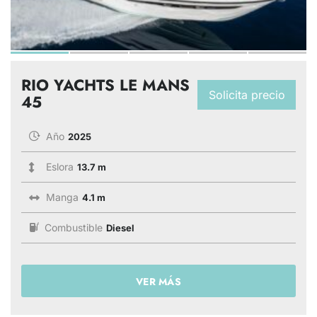
RIO YACHTS LE MANS
Solicita precio
45
Año
2025
Eslora
13.7 m
Manga
4.1 m
Combustible
Diesel
VER MÁS