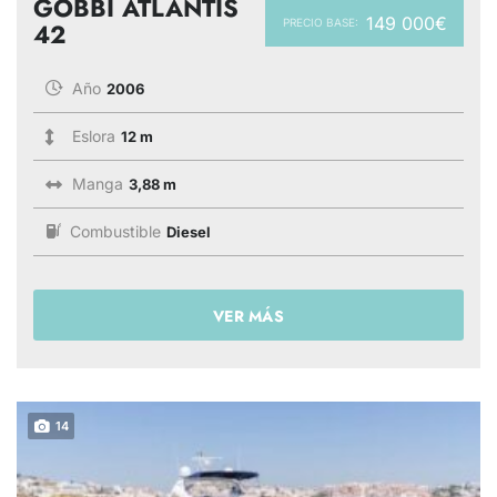
GOBBI ATLANTIS
149 000€
PRECIO BASE:
42
Año
2006
Eslora
12 m
Manga
3,88 m
Combustible
Diesel
VER MÁS
14