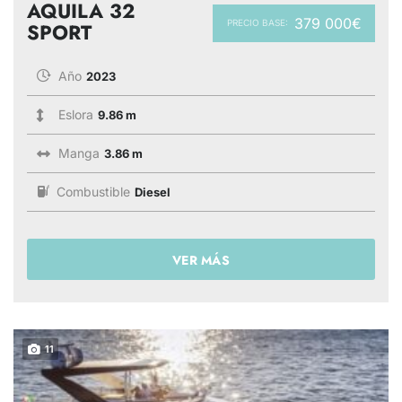
AQUILA 32
379 000€
PRECIO BASE:
SPORT
Año
2023
Eslora
9.86 m
Manga
3.86 m
Combustible
Diesel
VER MÁS
11