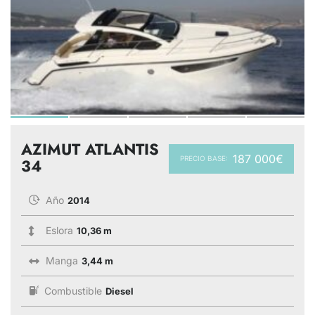
AZIMUT ATLANTIS
187 000€
PRECIO BASE:
34
Año
2014
Eslora
10,36 m
Manga
3,44 m
Combustible
Diesel