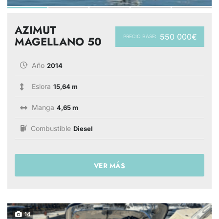
AZIMUT
550 000€
PRECIO BASE:
MAGELLANO 50
Año
2014
Eslora
15,64 m
Manga
4,65 m
Combustible
Diesel
VER MÁS
14