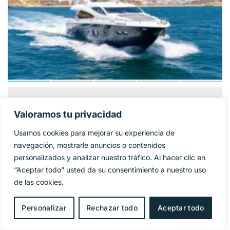
SUNSEEKER 86
1 325 000€
PRECIO BASE:
Valoramos tu privacidad
YACHT
Usamos cookies para mejorar su experiencia de
Año
2009
navegación, mostrarle anuncios o contenidos
personalizados y analizar nuestro tráfico. Al hacer clic en
Eslora
27 m
“Aceptar todo” usted da su consentimiento a nuestro uso
de las cookies.
Manga
6,4 m
Personalizar
Rechazar todo
Aceptar todo
Combustible
Diesel