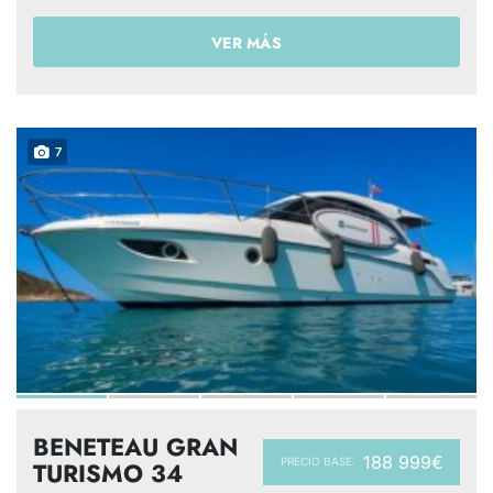
VER MÁS
7
BENETEAU GRAN
188 999€
PRECIO BASE:
TURISMO 34