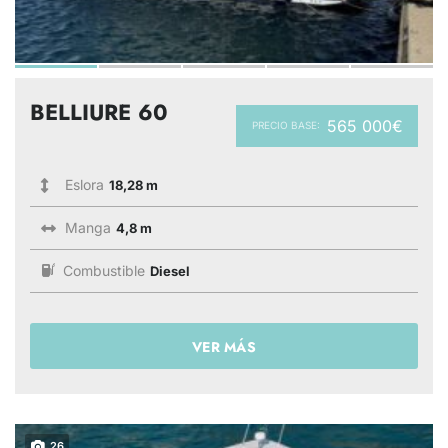
BELLIURE 60
565 000€
PRECIO BASE:
Eslora
18,28 m
Manga
4,8 m
Combustible
Diesel
VER MÁS
26