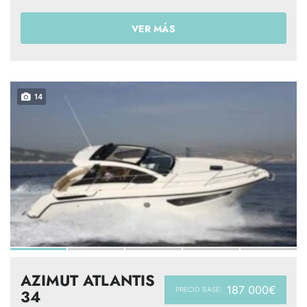
VER MÁS
14
AZIMUT ATLANTIS
187 000€
PRECIO BASE:
34