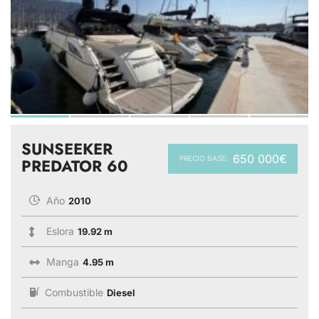
SUNSEEKER
650 000€
PRECIO BASE:
PREDATOR 60
Año
2010
Eslora
19.92 m
Manga
4.95 m
Combustible
Diesel