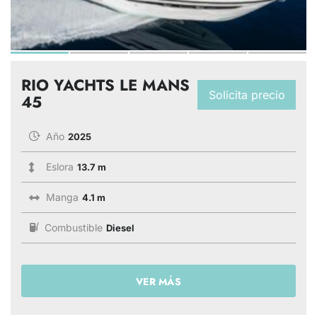
RIO YACHTS LE MANS
Solicita precio
45
Año
2025
Eslora
13.7 m
Manga
4.1 m
Combustible
Diesel
VER MÁS