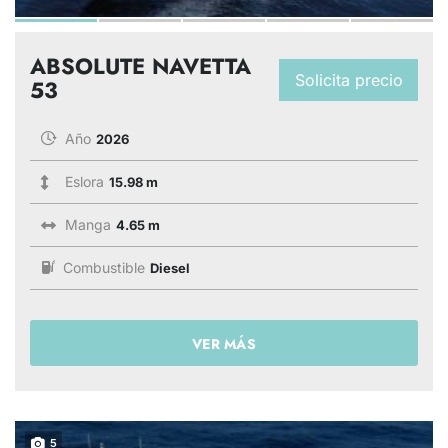
ABSOLUTE NAVETTA
Solicita precio
53
Año
2026
Eslora
15.98 m
Manga
4.65 m
Combustible
Diesel
VER MÁS
5