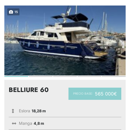
15
BELLIURE 60
565 000€
PRECIO BASE:
Eslora
18,28 m
Manga
4,8 m