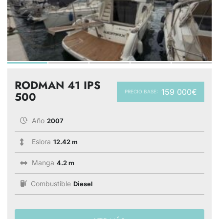
RODMAN 41 IPS
159 000€
PRECIO BASE:
500
Año
2007
Eslora
12.42 m
Manga
4.2 m
Combustible
Diesel