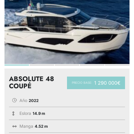
ABSOLUTE 48
1 290 000€
PRECIO BASE:
COUPÉ
Año
2022
Eslora
14.9 m
Manga
4.52 m