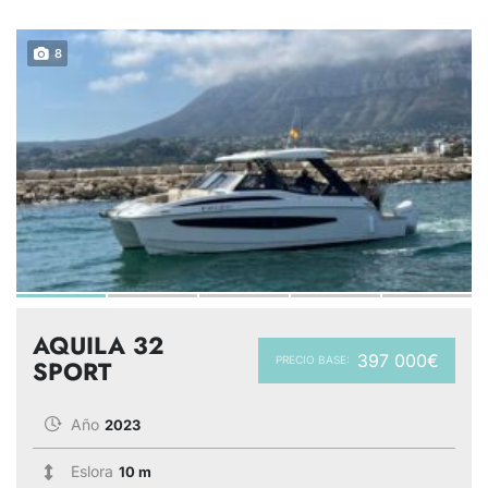
8
AQUILA 32
397 000€
PRECIO BASE:
SPORT
Año
2023
Eslora
10 m