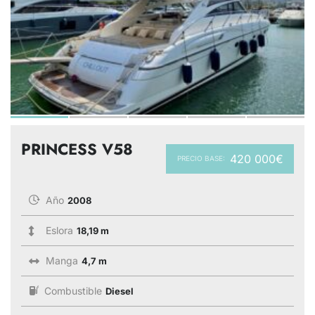
PRINCESS V58
420 000€
PRECIO BASE:
Año
2008
Eslora
18,19 m
Manga
4,7 m
Combustible
Diesel