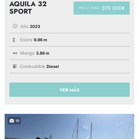
AQUILA 32
379 000€
PRECIO BASE:
SPORT
Año
2023
Eslora
9.86 m
Manga
3.86 m
Combustible
Diesel
VER MÁS
10