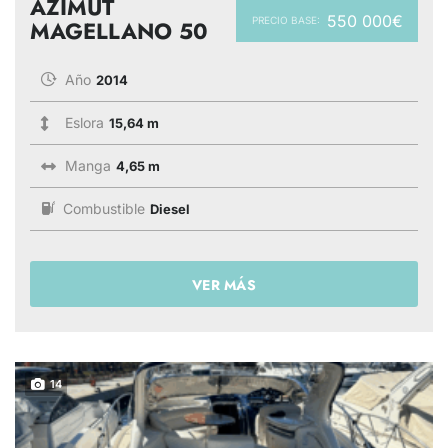
AZIMUT
550 000€
PRECIO BASE:
MAGELLANO 50
Año
2014
Eslora
15,64 m
Manga
4,65 m
Combustible
Diesel
VER MÁS
14