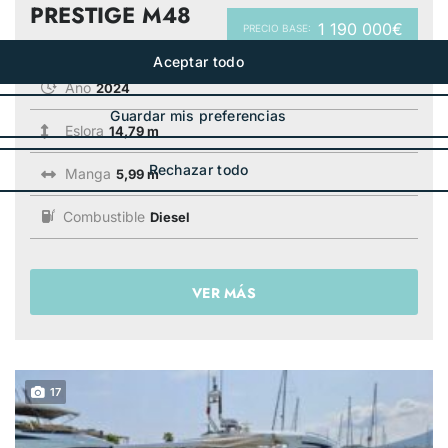
PRESTIGE M48
1 190 000€
PRECIO BASE:
Año
2024
Eslora
14,79 m
Manga
5,99 m
Combustible
Diesel
VER MÁS
17