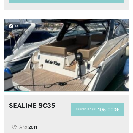
14
SEALINE SC35
195 000€
PRECIO BASE:
Año
2011