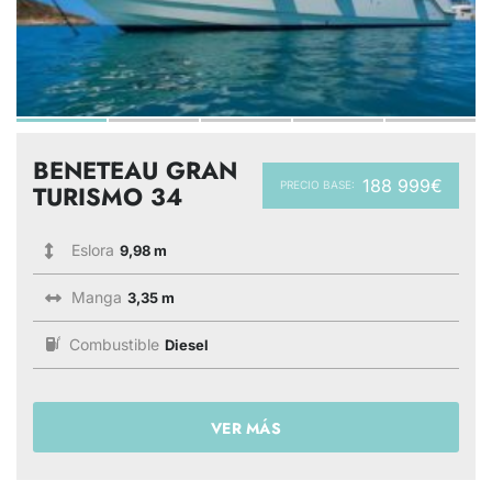
BENETEAU GRAN
188 999€
PRECIO BASE:
TURISMO 34
Eslora
9,98 m
Manga
3,35 m
Combustible
Diesel
VER MÁS