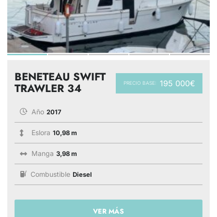
BENETEAU SWIFT
195 000€
PRECIO BASE:
TRAWLER 34
Año
2017
Eslora
10,98 m
Manga
3,98 m
Combustible
Diesel
VER MÁS