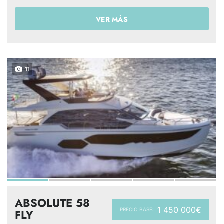
VER MÁS
11
ABSOLUTE 58
1 450 000€
PRECIO BASE:
FLY