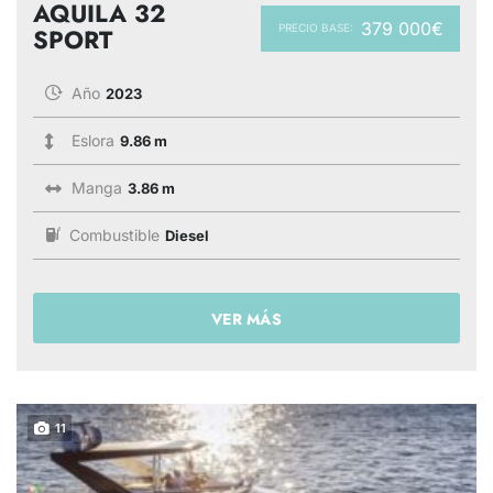
AQUILA 32
379 000€
PRECIO BASE:
SPORT
Año
2023
Eslora
9.86 m
Manga
3.86 m
Combustible
Diesel
VER MÁS
11