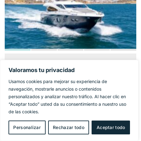
SUNSEEKER 86
1 325 000€
PRECIO BASE:
Valoramos tu privacidad
YACHT
Usamos cookies para mejorar su experiencia de
Año
2009
navegación, mostrarle anuncios o contenidos
personalizados y analizar nuestro tráfico. Al hacer clic en
Eslora
27 m
“Aceptar todo” usted da su consentimiento a nuestro uso
de las cookies.
Manga
6,4 m
Personalizar
Rechazar todo
Aceptar todo
Combustible
Diesel