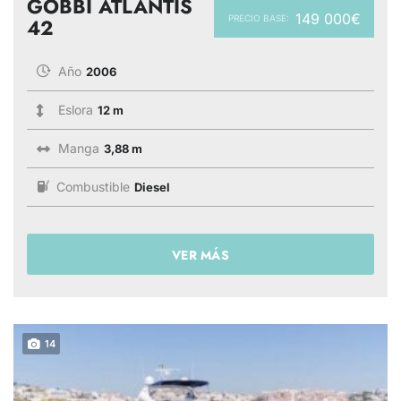
GOBBI ATLANTIS
149 000€
PRECIO BASE:
42
Año
2006
Eslora
12 m
Manga
3,88 m
Combustible
Diesel
VER MÁS
14