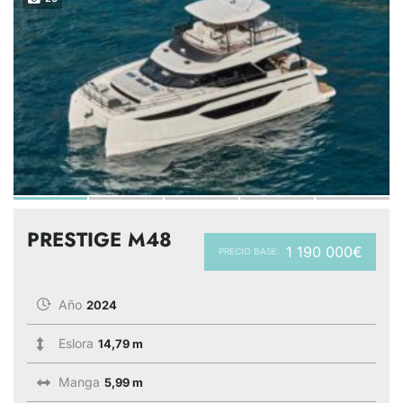
PRESTIGE M48
1 190 000€
PRECIO BASE:
Año
2024
Eslora
14,79 m
Manga
5,99 m