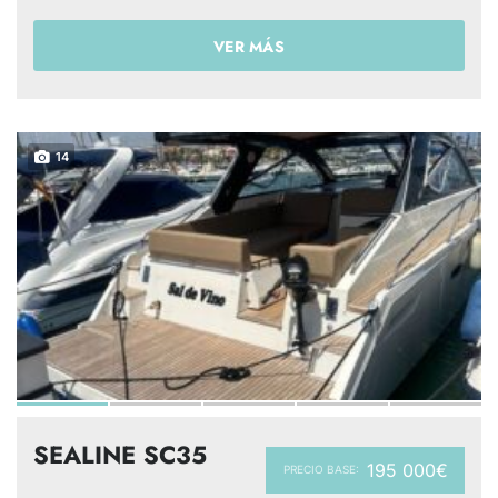
VER MÁS
14
SEALINE SC35
195 000€
PRECIO BASE: