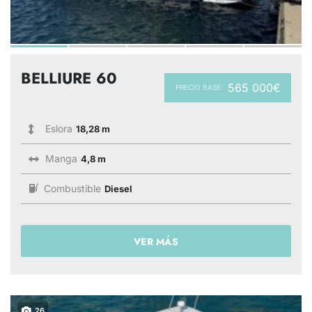
BELLIURE 60
565 000€
PRECIO BASE:
Eslora
18,28 m
Manga
4,8 m
Combustible
Diesel
VER MÁS
26