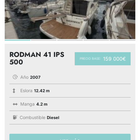
RODMAN 41 IPS
159 000€
PRECIO BASE:
500
Año
2007
Eslora
12.42 m
Manga
4.2 m
Combustible
Diesel