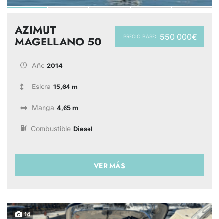
AZIMUT
550 000€
PRECIO BASE:
MAGELLANO 50
Año
2014
Eslora
15,64 m
Manga
4,65 m
Combustible
Diesel
VER MÁS
14