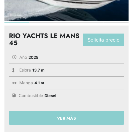
RIO YACHTS LE MANS
Solicita precio
45
Año
2025
Eslora
13.7 m
Manga
4.1 m
Combustible
Diesel
VER MÁS