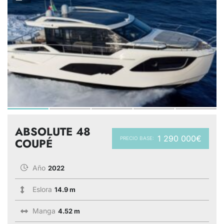
ABSOLUTE 48
1 290 000€
PRECIO BASE:
COUPÉ
Año
2022
Eslora
14.9 m
Manga
4.52 m