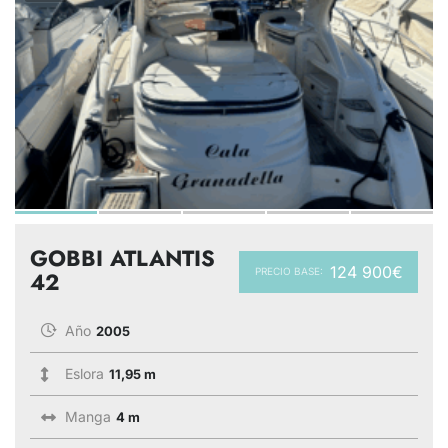
GOBBI ATLANTIS
124 900€
PRECIO BASE:
42
Año
2005
Eslora
11,95 m
Manga
4 m