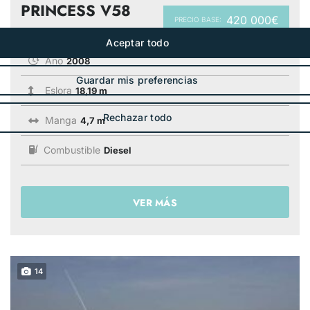
PRINCESS V58
420 000€
PRECIO BASE:
Año
2008
Eslora
18,19 m
Manga
4,7 m
Combustible
Diesel
VER MÁS
14