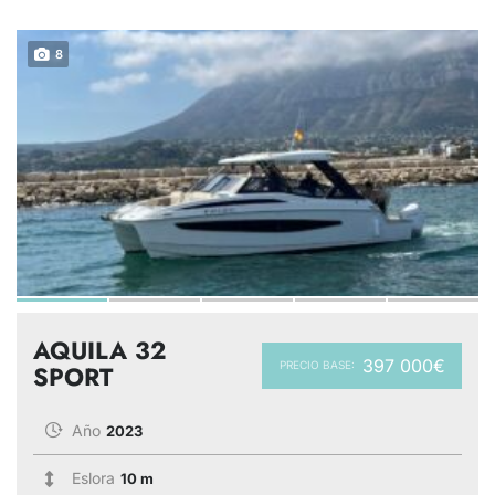
8
AQUILA 32
397 000€
PRECIO BASE:
SPORT
Año
2023
Eslora
10 m