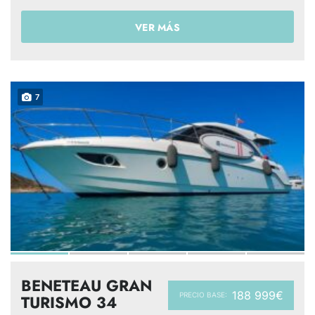
VER MÁS
7
BENETEAU GRAN
188 999€
PRECIO BASE:
TURISMO 34