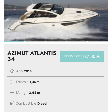
AZIMUT ATLANTIS
187 000€
PRECIO BASE:
34
Año
2014
Eslora
10,36 m
Manga
3,44 m
Combustible
Diesel