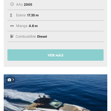
Año
2005
Eslora
17.35 m
Manga
4.6 m
Combustible
Diesel
VER MÁS
7