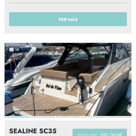
VER MÁS
14
SEALINE SC35
195 000€
PRECIO BASE: