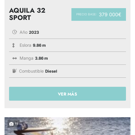
AQUILA 32
379 000€
PRECIO BASE:
SPORT
Año
2023
Eslora
9.86 m
Manga
3.86 m
Combustible
Diesel
VER MÁS
11