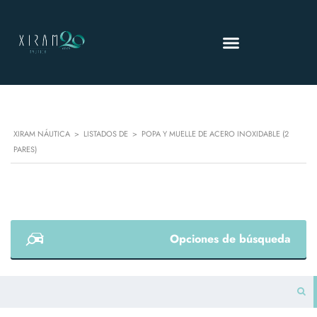
XIRAM NÁUTICA
>
LISTADOS DE
>
POPA Y MUELLE DE ACERO INOXIDABLE (2
PARES)
Opciones de búsqueda