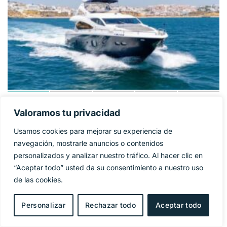
SUNSEEKER 86
Valoramos tu privacidad
1 325 000€
PRECIO BASE:
YACHT
Usamos cookies para mejorar su experiencia de
navegación, mostrarle anuncios o contenidos
Año
2009
personalizados y analizar nuestro tráfico. Al hacer clic en
“Aceptar todo” usted da su consentimiento a nuestro uso
Eslora
27 m
de las cookies.
Manga
6,4 m
Personalizar
Rechazar todo
Aceptar todo
Combustible
Diesel