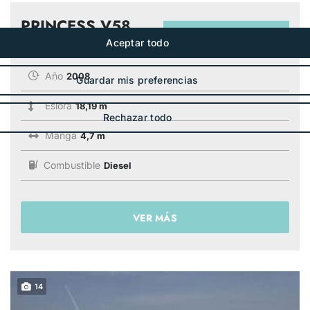
PRINCESS V58
420 000€
PRECIO BASE:
Año
2008
Eslora
18,19 m
Manga
4,7 m
Combustible
Diesel
VER MÁS
14