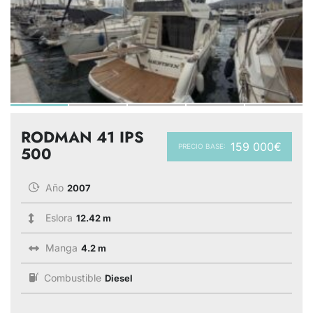
RODMAN 41 IPS
159 000€
PRECIO BASE:
500
Año
2007
Eslora
12.42 m
Manga
4.2 m
Combustible
Diesel