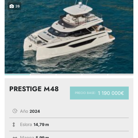
26
PRESTIGE M48
1 190 000€
PRECIO BASE:
Año
2024
Eslora
14,79 m
Manga
5,99 m