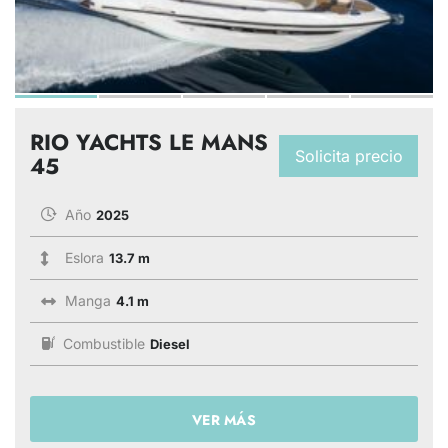
RIO YACHTS LE MANS
Solicita precio
45
Año
2025
Eslora
13.7 m
Manga
4.1 m
Combustible
Diesel
VER MÁS