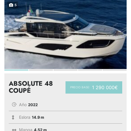
5
ABSOLUTE 48
1 290 000€
PRECIO BASE:
COUPÉ
Año
2022
Eslora
14.9 m
Manga
4.52 m