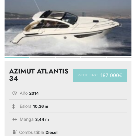
AZIMUT ATLANTIS
187 000€
PRECIO BASE:
34
Año
2014
Eslora
10,36 m
Manga
3,44 m
Combustible
Diesel