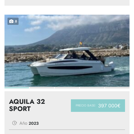
8
AQUILA 32
397 000€
PRECIO BASE:
SPORT
Año
2023