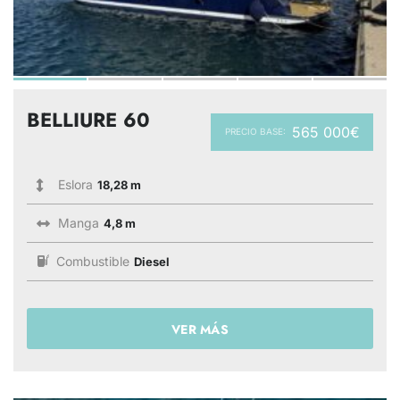
BELLIURE 60
565 000€
PRECIO BASE:
Eslora
18,28 m
Manga
4,8 m
Combustible
Diesel
VER MÁS