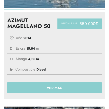
AZIMUT
550 000€
PRECIO BASE:
MAGELLANO 50
Año
2014
Eslora
15,64 m
Manga
4,65 m
Combustible
Diesel
VER MÁS