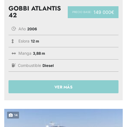
GOBBI ATLANTIS
149 000€
PRECIO BASE:
42
Año
2006
Eslora
12 m
Manga
3,88 m
Combustible
Diesel
VER MÁS
14