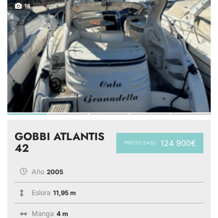
14
GOBBI ATLANTIS
124 900€
PRECIO BASE:
42
Año
2005
Eslora
11,95 m
Manga
4 m