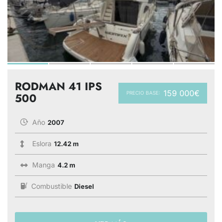
RODMAN 41 IPS
159 000€
PRECIO BASE:
500
Año
2007
Eslora
12.42 m
Manga
4.2 m
Combustible
Diesel