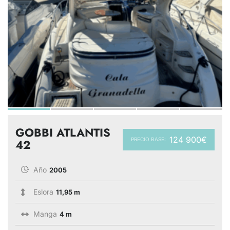
GOBBI ATLANTIS
124 900€
PRECIO BASE:
42
Año
2005
Eslora
11,95 m
Manga
4 m