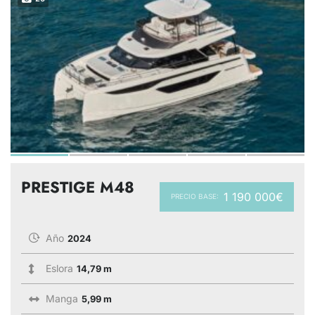
PRESTIGE M48
1 190 000€
PRECIO BASE:
Año
2024
Eslora
14,79 m
Manga
5,99 m