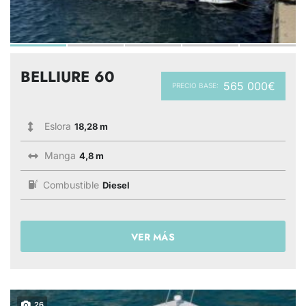
BELLIURE 60
565 000€
PRECIO BASE:
Eslora
18,28 m
Manga
4,8 m
Combustible
Diesel
VER MÁS
26