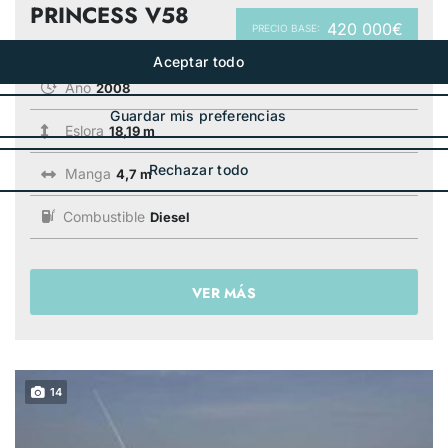
PRINCESS V58
420 000€
PRECIO BASE:
Año
2008
Eslora
18,19 m
Manga
4,7 m
Combustible
Diesel
VER MÁS
14