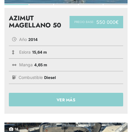
AZIMUT
550 000€
PRECIO BASE:
MAGELLANO 50
Año
2014
Eslora
15,64 m
Manga
4,65 m
Combustible
Diesel
VER MÁS
14