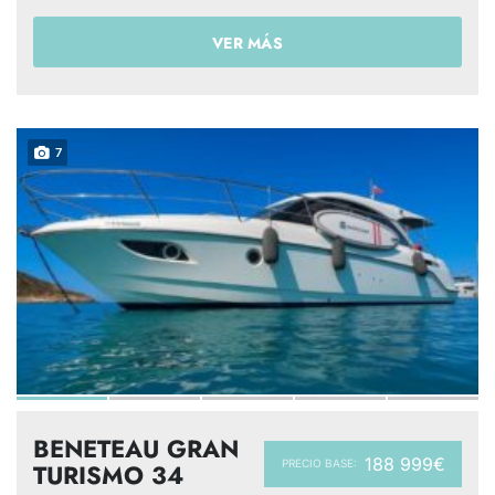
VER MÁS
7
BENETEAU GRAN
188 999€
PRECIO BASE:
TURISMO 34