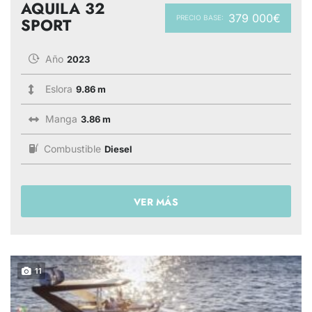
AQUILA 32
379 000€
PRECIO BASE:
SPORT
Año
2023
Eslora
9.86 m
Manga
3.86 m
Combustible
Diesel
VER MÁS
11