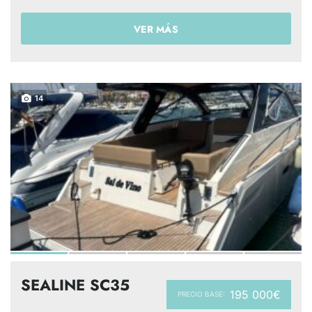
VER MÁS
14
SEALINE SC35
195 000€
PRECIO BASE: