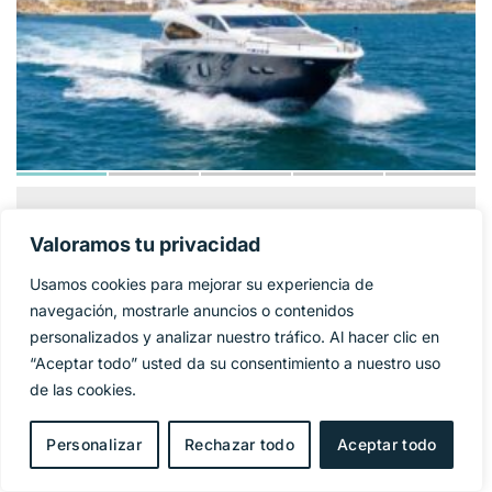
SUNSEEKER 86
1 325 000€
PRECIO BASE:
Valoramos tu privacidad
YACHT
Usamos cookies para mejorar su experiencia de
Año
2009
navegación, mostrarle anuncios o contenidos
personalizados y analizar nuestro tráfico. Al hacer clic en
Eslora
27 m
“Aceptar todo” usted da su consentimiento a nuestro uso
de las cookies.
Manga
6,4 m
Personalizar
Rechazar todo
Aceptar todo
Combustible
Diesel