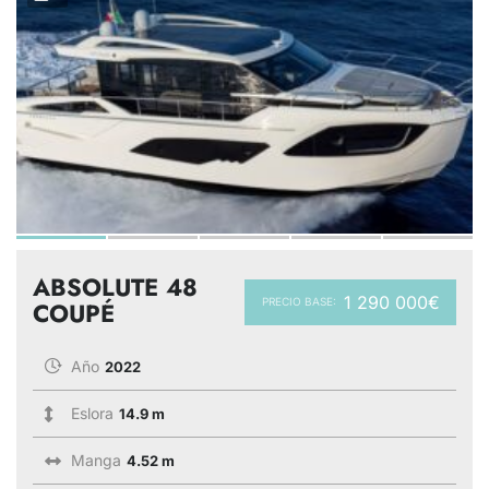
ABSOLUTE 48
1 290 000€
PRECIO BASE:
COUPÉ
Año
2022
Eslora
14.9 m
Manga
4.52 m