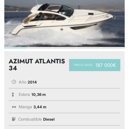
AZIMUT ATLANTIS
187 000€
PRECIO BASE:
34
Año
2014
Eslora
10,36 m
Manga
3,44 m
Combustible
Diesel