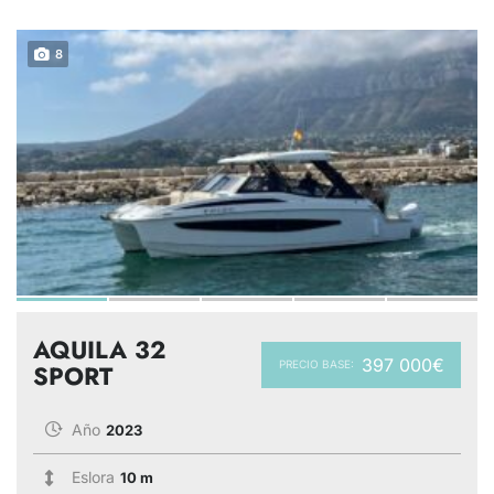
8
AQUILA 32
397 000€
PRECIO BASE:
SPORT
Año
2023
Eslora
10 m