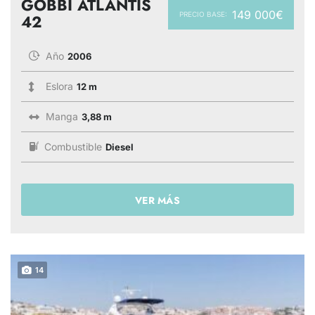
GOBBI ATLANTIS
149 000€
PRECIO BASE:
42
Año
2006
Eslora
12 m
Manga
3,88 m
Combustible
Diesel
VER MÁS
14