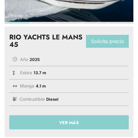
RIO YACHTS LE MANS
Solicita precio
45
Año
2025
Eslora
13.7 m
Manga
4.1 m
Combustible
Diesel
VER MÁS