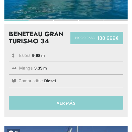
BENETEAU GRAN
188 999€
PRECIO BASE:
TURISMO 34
Eslora
9,98 m
Manga
3,35 m
Combustible
Diesel
VER MÁS