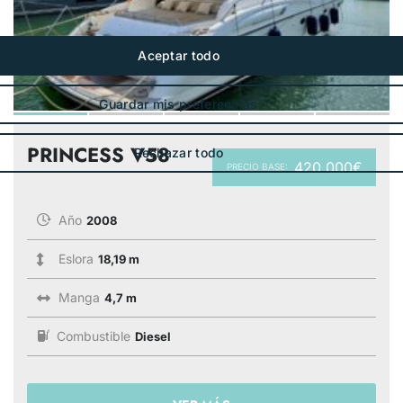
PRINCESS V58
420 000€
PRECIO BASE:
Año
2008
Eslora
18,19 m
Manga
4,7 m
Combustible
Diesel