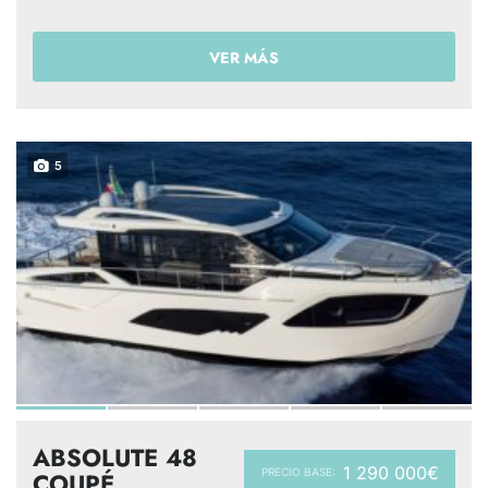
VER MÁS
5
ABSOLUTE 48
1 290 000€
PRECIO BASE:
COUPÉ