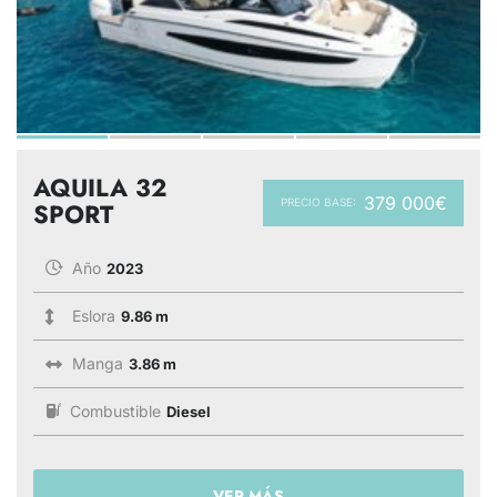
AQUILA 32
379 000€
PRECIO BASE:
SPORT
Año
2023
Eslora
9.86 m
Manga
3.86 m
Combustible
Diesel
VER MÁS