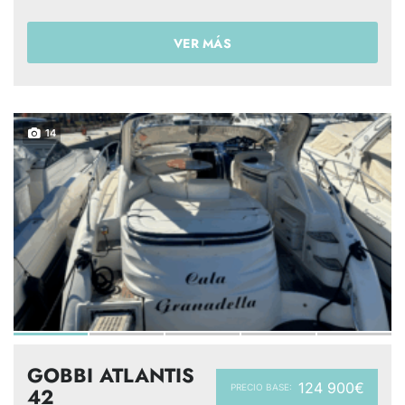
VER MÁS
14
GOBBI ATLANTIS
124 900€
PRECIO BASE:
42