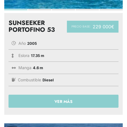
SUNSEEKER
229 000€
PRECIO BASE:
PORTOFINO 53
Año
2005
Eslora
17.35 m
Manga
4.6 m
Combustible
Diesel
VER MÁS