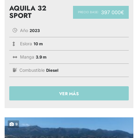
AQUILA 32
397 000€
PRECIO BASE:
SPORT
Año
2023
Eslora
10 m
Manga
3.9 m
Combustible
Diesel
VER MÁS
9