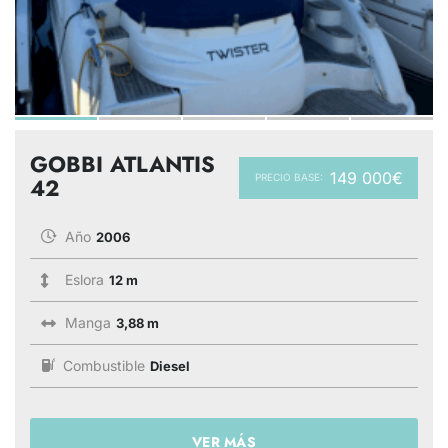
GOBBI ATLANTIS
149 000€
PRECIO BASE:
42
Año
2006
Eslora
12 m
Manga
3,88 m
Combustible
Diesel
VER MÁS