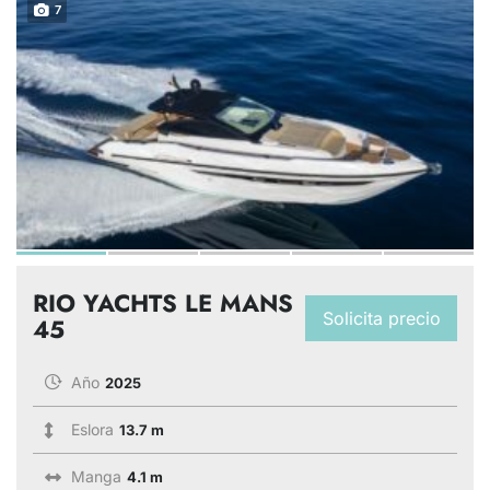
7
RIO YACHTS LE MANS
Solicita precio
45
Año
2025
Eslora
13.7 m
Manga
4.1 m