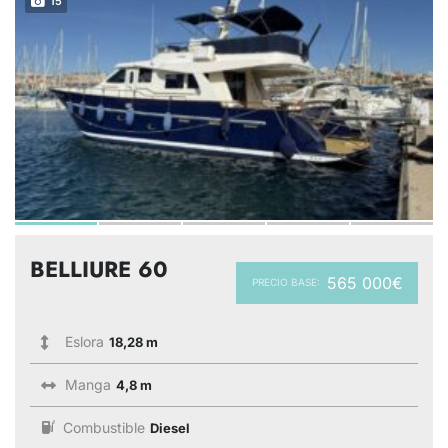
15
BELLIURE 60
565 000€
PRECIO BASE:
Eslora
18,28 m
Manga
4,8 m
Combustible
Diesel