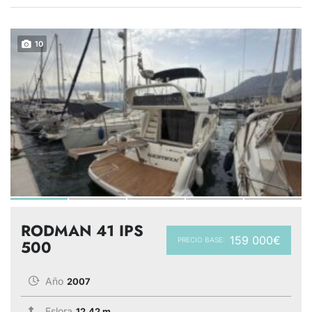
10
RODMAN 41 IPS
159 000€
PRECIO BASE:
500
Año
2007
Eslora
12.42 m