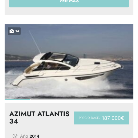
VER MÁS
14
AZIMUT ATLANTIS
187 000€
PRECIO BASE:
34
Año
2014