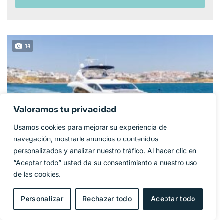
14
Valoramos tu privacidad
Usamos cookies para mejorar su experiencia de
navegación, mostrarle anuncios o contenidos
personalizados y analizar nuestro tráfico. Al hacer clic en
“Aceptar todo” usted da su consentimiento a nuestro uso
SUNSEEKER 86
de las cookies.
1 325 000€
PRECIO BASE:
YACHT
Personalizar
Rechazar todo
Aceptar todo
Año
2009