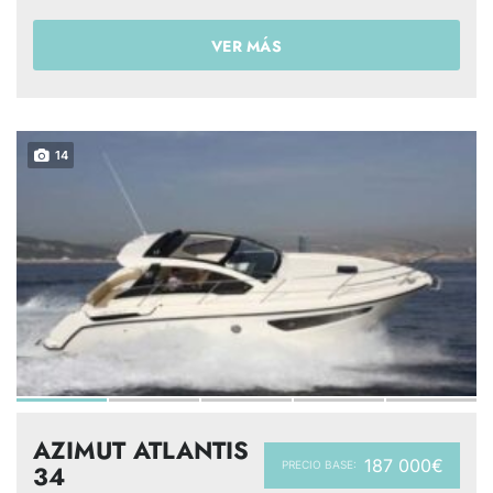
VER MÁS
14
AZIMUT ATLANTIS
187 000€
PRECIO BASE:
34