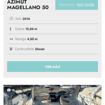
AZIMUT
550 000€
PRECIO BASE:
MAGELLANO 50
Año
2014
Eslora
15,64 m
Manga
4,65 m
Combustible
Diesel
VER MÁS
14