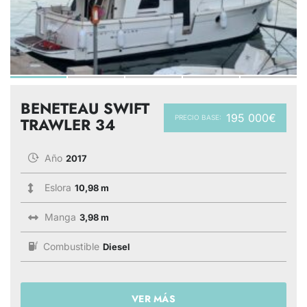
BENETEAU SWIFT
195 000€
PRECIO BASE:
TRAWLER 34
Año
2017
Eslora
10,98 m
Manga
3,98 m
Combustible
Diesel
VER MÁS