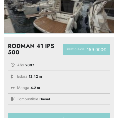
RODMAN 41 IPS
159 000€
PRECIO BASE:
500
Año
2007
Eslora
12.42 m
Manga
4.2 m
Combustible
Diesel