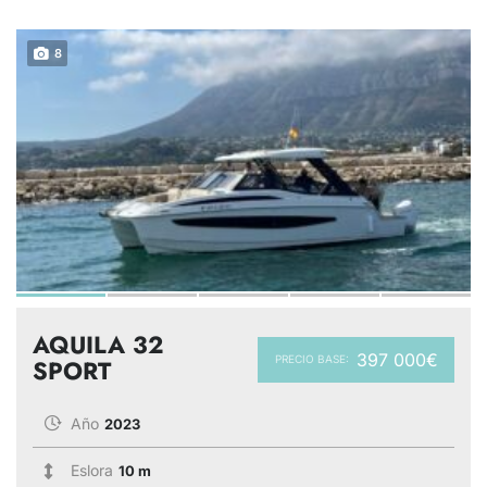
8
AQUILA 32
397 000€
PRECIO BASE:
SPORT
Año
2023
Eslora
10 m