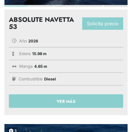
ABSOLUTE NAVETTA
Solicita precio
53
Año
2026
Eslora
15.98 m
Manga
4.65 m
Combustible
Diesel
VER MÁS
5