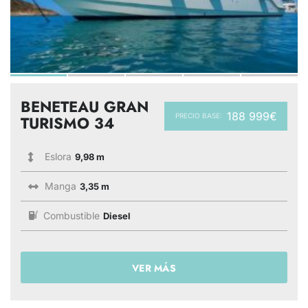
BENETEAU GRAN
188 999€
PRECIO BASE:
TURISMO 34
Eslora
9,98 m
Manga
3,35 m
Combustible
Diesel
VER MÁS