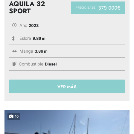
AQUILA 32
379 000€
PRECIO BASE:
SPORT
Año
2023
Eslora
9.86 m
Manga
3.86 m
Combustible
Diesel
VER MÁS
10