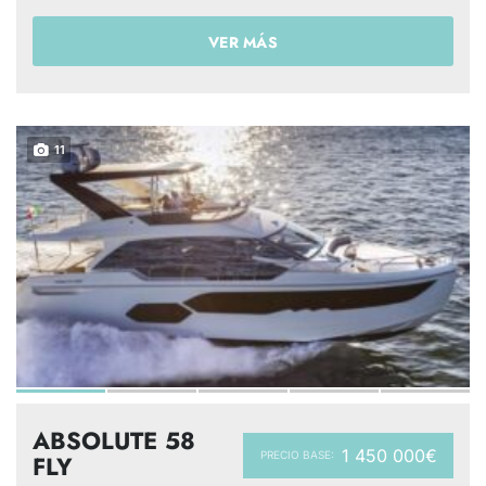
VER MÁS
11
ABSOLUTE 58
1 450 000€
PRECIO BASE:
FLY