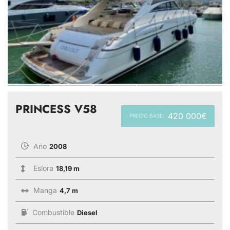
PRINCESS V58
420 000€
PRECIO BASE:
Año
2008
Eslora
18,19 m
Manga
4,7 m
Combustible
Diesel