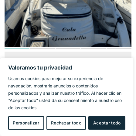
GOBBI ATLANTIS
124 900€
PRECIO BASE:
Valoramos tu privacidad
42
Usamos cookies para mejorar su experiencia de
Año
2005
navegación, mostrarle anuncios o contenidos
personalizados y analizar nuestro tráfico. Al hacer clic en
Eslora
11,95 m
“Aceptar todo” usted da su consentimiento a nuestro uso
de las cookies.
Manga
4 m
Personalizar
Rechazar todo
Aceptar todo
Combustible
Diesel