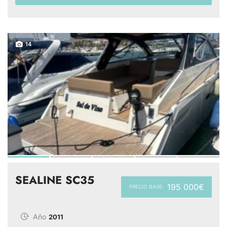
14
SEALINE SC35
195 000€
PRECIO BASE:
Año
2011