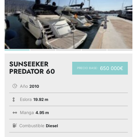
SUNSEEKER
650 000€
PRECIO BASE:
PREDATOR 60
Año
2010
Eslora
19.92 m
Manga
4.95 m
Combustible
Diesel