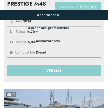
PRESTIGE M48
1 190 000€
PRECIO BASE:
Año
2024
Eslora
14,79 m
Manga
5,99 m
Combustible
Diesel
VER MÁS
17