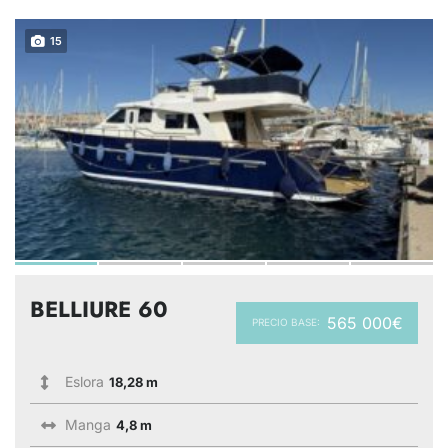
15
BELLIURE 60
565 000€
PRECIO BASE:
Eslora
18,28 m
Manga
4,8 m