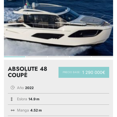
ABSOLUTE 48
1 290 000€
PRECIO BASE:
COUPÉ
Año
2022
Eslora
14.9 m
Manga
4.52 m