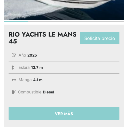
RIO YACHTS LE MANS
Solicita precio
45
Año
2025
Eslora
13.7 m
Manga
4.1 m
Combustible
Diesel
VER MÁS