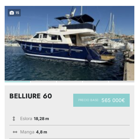
15
BELLIURE 60
565 000€
PRECIO BASE:
Eslora
18,28 m
Manga
4,8 m