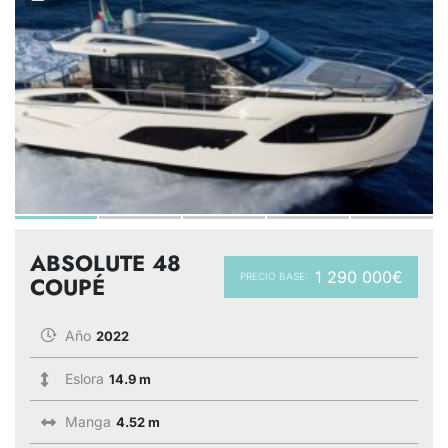
ABSOLUTE 48
1 290 000€
PRECIO BASE:
COUPÉ
Año
2022
Eslora
14.9 m
Manga
4.52 m