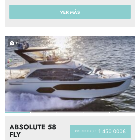
VER MÁS
11
ABSOLUTE 58
1 450 000€
PRECIO BASE:
FLY