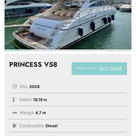
PRINCESS V58
420 000€
PRECIO BASE:
Año
2008
Eslora
18,19 m
Manga
4,7 m
Combustible
Diesel