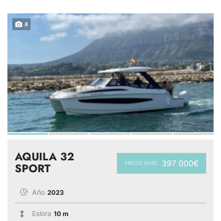
8
AQUILA 32
397 000€
PRECIO BASE:
SPORT
Año
2023
Eslora
10 m