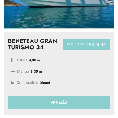
BENETEAU GRAN
188 999€
PRECIO BASE:
TURISMO 34
Eslora
9,98 m
Manga
3,35 m
Combustible
Diesel
VER MÁS