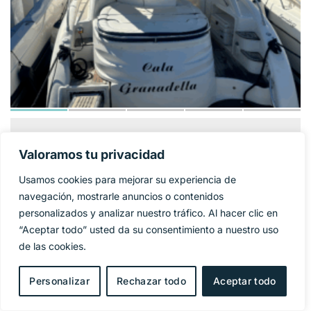
GOBBI ATLANTIS
124 900€
PRECIO BASE:
Valoramos tu privacidad
42
Usamos cookies para mejorar su experiencia de
Año
2005
navegación, mostrarle anuncios o contenidos
personalizados y analizar nuestro tráfico. Al hacer clic en
Eslora
11,95 m
“Aceptar todo” usted da su consentimiento a nuestro uso
de las cookies.
Manga
4 m
Personalizar
Rechazar todo
Aceptar todo
Combustible
Diesel