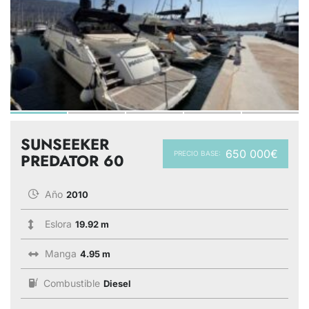
SUNSEEKER
650 000€
PRECIO BASE:
PREDATOR 60
Año
2010
Eslora
19.92 m
Manga
4.95 m
Combustible
Diesel