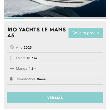
RIO YACHTS LE MANS
Solicita precio
45
Año
2025
Eslora
13.7 m
Manga
4.1 m
Combustible
Diesel
VER MÁS