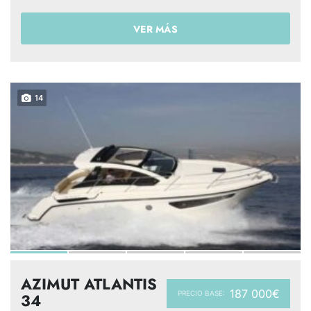
VER MÁS
14
AZIMUT ATLANTIS
187 000€
PRECIO BASE:
34