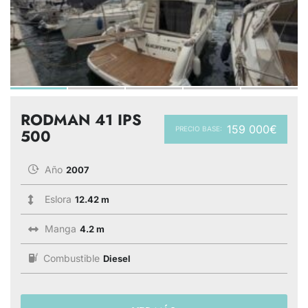
RODMAN 41 IPS
159 000€
PRECIO BASE:
500
Año
2007
Eslora
12.42 m
Manga
4.2 m
Combustible
Diesel