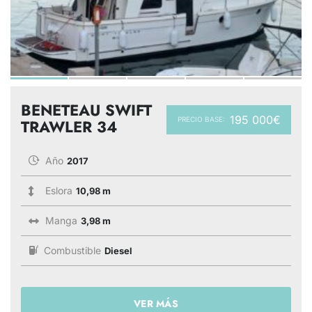
BENETEAU SWIFT
195 000€
PRECIO BASE:
TRAWLER 34
Año
2017
Eslora
10,98 m
Manga
3,98 m
Combustible
Diesel
VER MÁS