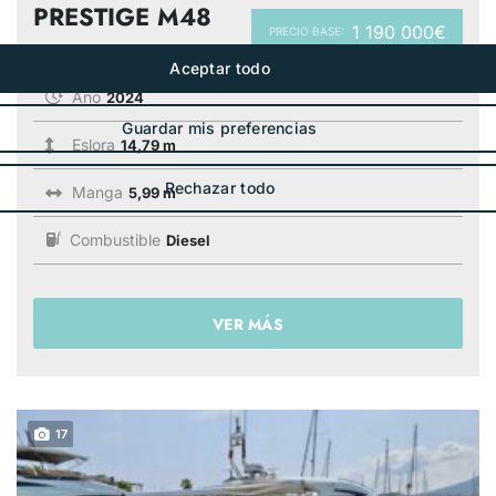
PRESTIGE M48
1 190 000€
PRECIO BASE:
Año
2024
Eslora
14,79 m
Manga
5,99 m
Combustible
Diesel
VER MÁS
17