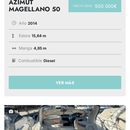
AZIMUT
550 000€
PRECIO BASE:
MAGELLANO 50
Año
2014
Eslora
15,64 m
Manga
4,65 m
Combustible
Diesel
VER MÁS
14