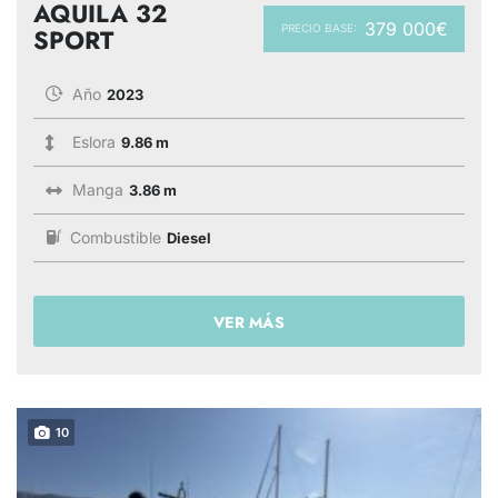
AQUILA 32
379 000€
PRECIO BASE:
SPORT
Año
2023
Eslora
9.86 m
Manga
3.86 m
Combustible
Diesel
VER MÁS
10