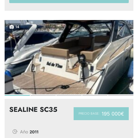
14
SEALINE SC35
195 000€
PRECIO BASE:
Año
2011