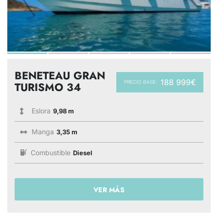
BENETEAU GRAN
188 999€
PRECIO BASE:
TURISMO 34
Eslora
9,98 m
Manga
3,35 m
Combustible
Diesel
VER MÁS