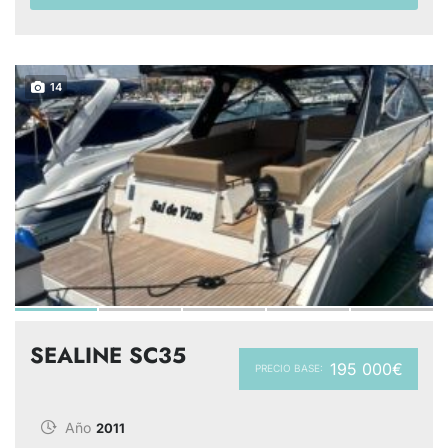
14
SEALINE SC35
195 000€
PRECIO BASE:
Año
2011