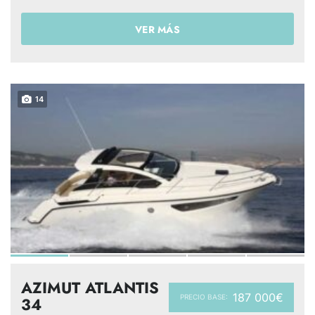
VER MÁS
14
AZIMUT ATLANTIS
187 000€
PRECIO BASE:
34