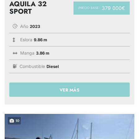
AQUILA 32
379 000€
PRECIO BASE:
SPORT
Año
2023
Eslora
9.86 m
Manga
3.86 m
Combustible
Diesel
VER MÁS
10