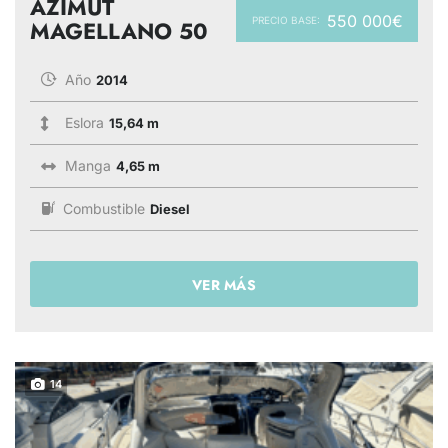
AZIMUT
550 000€
PRECIO BASE:
MAGELLANO 50
Año
2014
Eslora
15,64 m
Manga
4,65 m
Combustible
Diesel
VER MÁS
14