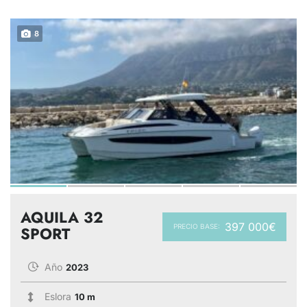
8
AQUILA 32
397 000€
PRECIO BASE:
SPORT
Año
2023
Eslora
10 m