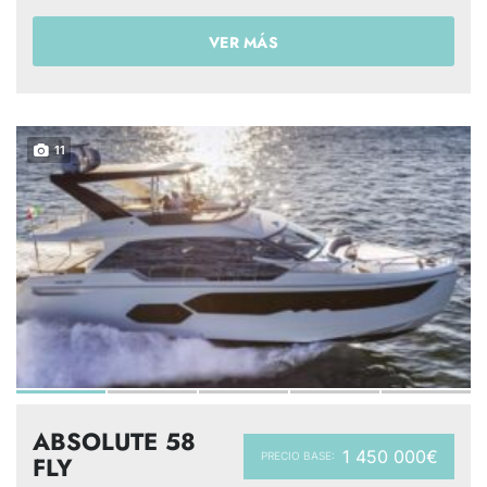
VER MÁS
11
ABSOLUTE 58
1 450 000€
PRECIO BASE:
FLY