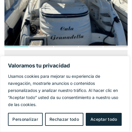
GOBBI ATLANTIS
124 900€
PRECIO BASE:
Valoramos tu privacidad
42
Usamos cookies para mejorar su experiencia de
Año
2005
navegación, mostrarle anuncios o contenidos
personalizados y analizar nuestro tráfico. Al hacer clic en
Eslora
11,95 m
“Aceptar todo” usted da su consentimiento a nuestro uso
de las cookies.
Manga
4 m
Personalizar
Rechazar todo
Aceptar todo
Combustible
Diesel