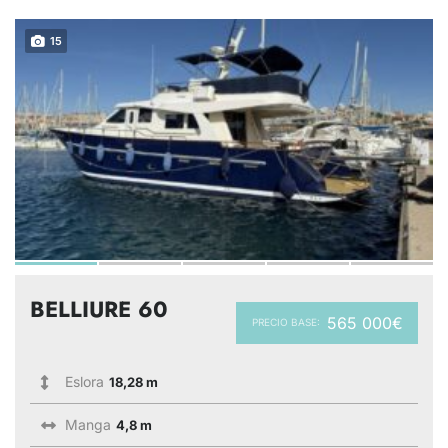
15
BELLIURE 60
565 000€
PRECIO BASE:
Eslora
18,28 m
Manga
4,8 m