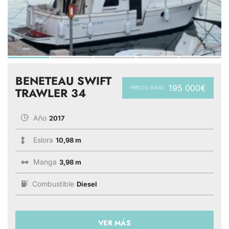
BENETEAU SWIFT
195 000€
PRECIO BASE:
TRAWLER 34
Año
2017
Eslora
10,98 m
Manga
3,98 m
Combustible
Diesel
VER MÁS