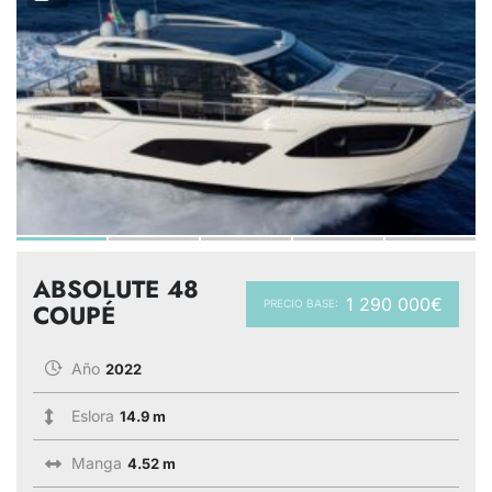
ABSOLUTE 48
1 290 000€
PRECIO BASE:
COUPÉ
Año
2022
Eslora
14.9 m
Manga
4.52 m