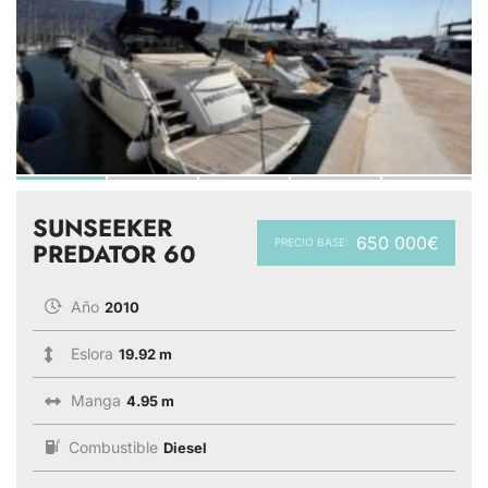
SUNSEEKER
650 000€
PRECIO BASE:
PREDATOR 60
Año
2010
Eslora
19.92 m
Manga
4.95 m
Combustible
Diesel