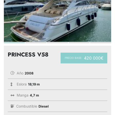
PRINCESS V58
420 000€
PRECIO BASE:
Año
2008
Eslora
18,19 m
Manga
4,7 m
Combustible
Diesel