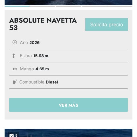
ABSOLUTE NAVETTA
Solicita precio
53
Año
2026
Eslora
15.98 m
Manga
4.65 m
Combustible
Diesel
VER MÁS
5