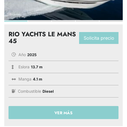
RIO YACHTS LE MANS
Solicita precio
45
Año
2025
Eslora
13.7 m
Manga
4.1 m
Combustible
Diesel
VER MÁS