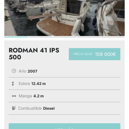
RODMAN 41 IPS
159 000€
PRECIO BASE:
500
Año
2007
Eslora
12.42 m
Manga
4.2 m
Combustible
Diesel