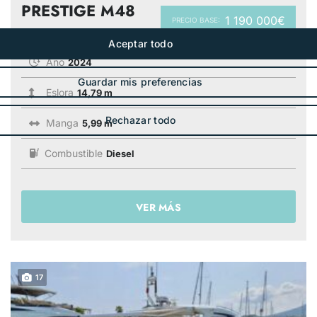
PRESTIGE M48
1 190 000€
PRECIO BASE:
Año
2024
Eslora
14,79 m
Manga
5,99 m
Combustible
Diesel
VER MÁS
17