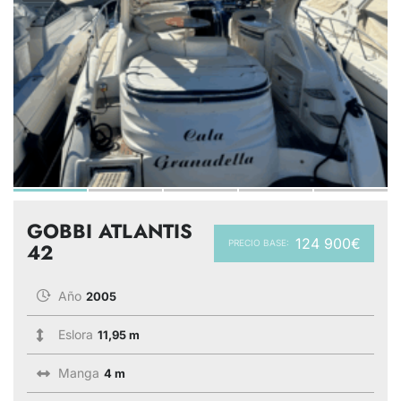
GOBBI ATLANTIS
124 900€
PRECIO BASE:
42
Año
2005
Eslora
11,95 m
Manga
4 m