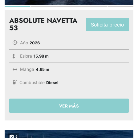
ABSOLUTE NAVETTA
Solicita precio
53
Año
2026
Eslora
15.98 m
Manga
4.65 m
Combustible
Diesel
VER MÁS
5