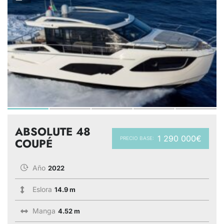
ABSOLUTE 48
1 290 000€
PRECIO BASE:
COUPÉ
Año
2022
Eslora
14.9 m
Manga
4.52 m