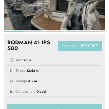
RODMAN 41 IPS
159 000€
PRECIO BASE:
500
Año
2007
Eslora
12.42 m
Manga
4.2 m
Combustible
Diesel