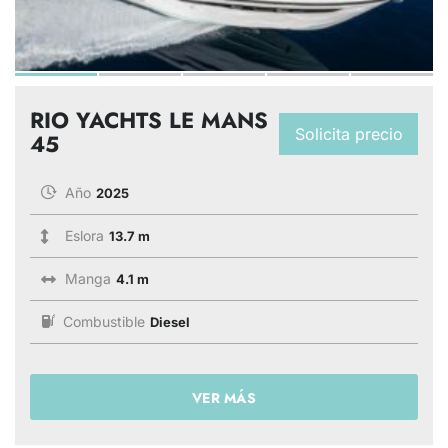
RIO YACHTS LE MANS
Solicita precio
45
Año
2025
Eslora
13.7 m
Manga
4.1 m
Combustible
Diesel
VER MÁS