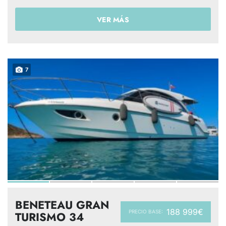
VER MÁS
7
BENETEAU GRAN
188 999€
PRECIO BASE:
TURISMO 34