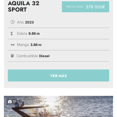
AQUILA 32
379 000€
PRECIO BASE:
SPORT
Año
2023
Eslora
9.86 m
Manga
3.86 m
Combustible
Diesel
VER MÁS
11