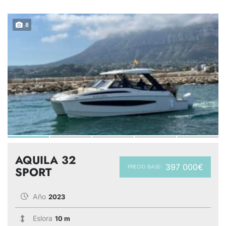
8
AQUILA 32
397 000€
PRECIO BASE:
SPORT
Año
2023
Eslora
10 m