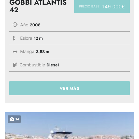
GOBBI ATLANTIS
149 000€
PRECIO BASE:
42
Año
2006
Eslora
12 m
Manga
3,88 m
Combustible
Diesel
VER MÁS
14