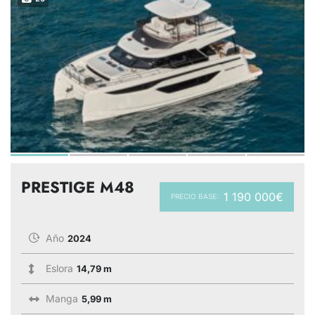
PRESTIGE M48
1 190 000€
PRECIO BASE:
Año
2024
Eslora
14,79 m
Manga
5,99 m