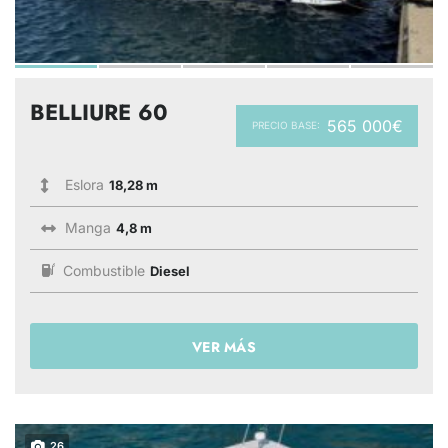
BELLIURE 60
565 000€
PRECIO BASE:
Eslora
18,28 m
Manga
4,8 m
Combustible
Diesel
VER MÁS
26