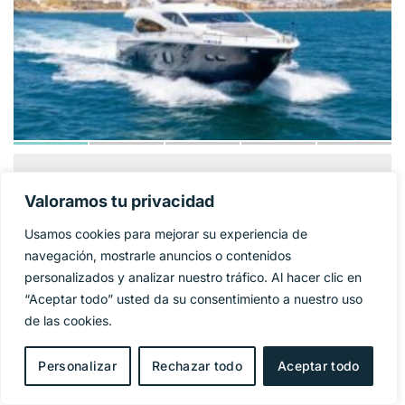
SUNSEEKER 86
1 325 000€
PRECIO BASE:
Valoramos tu privacidad
YACHT
Usamos cookies para mejorar su experiencia de
Año
2009
navegación, mostrarle anuncios o contenidos
personalizados y analizar nuestro tráfico. Al hacer clic en
Eslora
27 m
“Aceptar todo” usted da su consentimiento a nuestro uso
de las cookies.
Manga
6,4 m
Personalizar
Rechazar todo
Aceptar todo
Combustible
Diesel