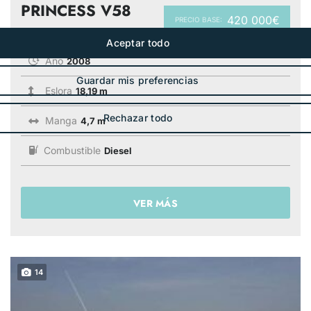
PRINCESS V58
420 000€
PRECIO BASE:
Año
2008
Eslora
18,19 m
Manga
4,7 m
Combustible
Diesel
VER MÁS
14