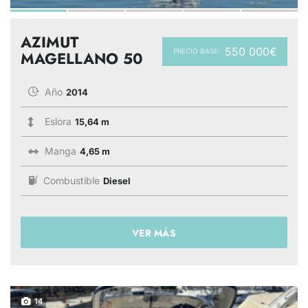
AZIMUT
550 000€
PRECIO BASE:
MAGELLANO 50
Año
2014
Eslora
15,64 m
Manga
4,65 m
Combustible
Diesel
VER MÁS
14