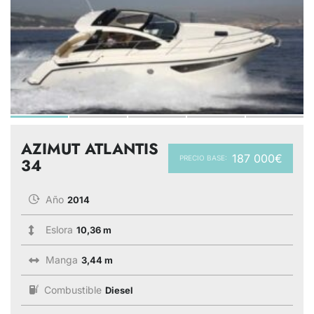
AZIMUT ATLANTIS
187 000€
PRECIO BASE:
34
Año
2014
Eslora
10,36 m
Manga
3,44 m
Combustible
Diesel