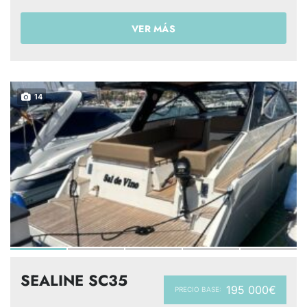
VER MÁS
14
SEALINE SC35
195 000€
PRECIO BASE: