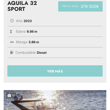
AQUILA 32
379 000€
PRECIO BASE:
SPORT
Año
2023
Eslora
9.86 m
Manga
3.86 m
Combustible
Diesel
VER MÁS
11