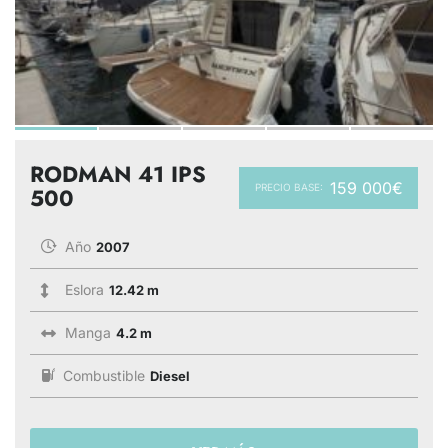
RODMAN 41 IPS
159 000€
PRECIO BASE:
500
Año
2007
Eslora
12.42 m
Manga
4.2 m
Combustible
Diesel