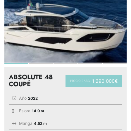
ABSOLUTE 48
1 290 000€
PRECIO BASE:
COUPÉ
Año
2022
Eslora
14.9 m
Manga
4.52 m