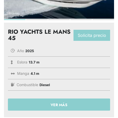
RIO YACHTS LE MANS
Solicita precio
45
Año
2025
Eslora
13.7 m
Manga
4.1 m
Combustible
Diesel
VER MÁS