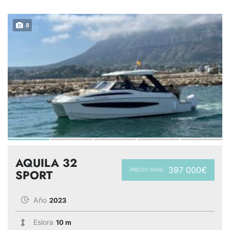
8
AQUILA 32
397 000€
PRECIO BASE:
SPORT
Año
2023
Eslora
10 m