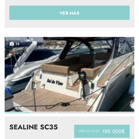
VER MÁS
14
SEALINE SC35
195 000€
PRECIO BASE: