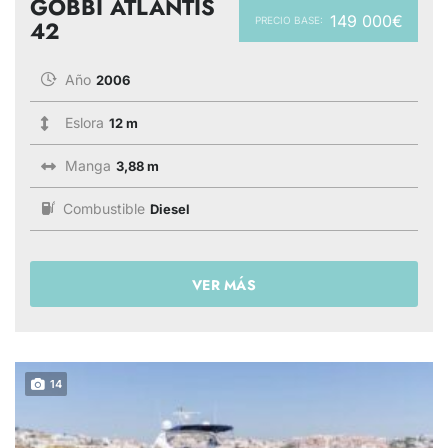
GOBBI ATLANTIS
149 000€
PRECIO BASE:
42
Año
2006
Eslora
12 m
Manga
3,88 m
Combustible
Diesel
VER MÁS
14