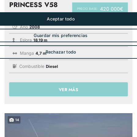
PRINCESS V58
420 000€
PRECIO BASE:
Año
2008
Eslora
18,19 m
Manga
4,7 m
Combustible
Diesel
VER MÁS
14