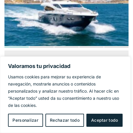
SUNSEEKER 86
1 325 000€
PRECIO BASE:
Valoramos tu privacidad
YACHT
Usamos cookies para mejorar su experiencia de
Año
2009
navegación, mostrarle anuncios o contenidos
personalizados y analizar nuestro tráfico. Al hacer clic en
Eslora
27 m
“Aceptar todo” usted da su consentimiento a nuestro uso
de las cookies.
Manga
6,4 m
Personalizar
Rechazar todo
Aceptar todo
Combustible
Diesel