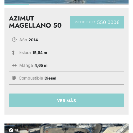
AZIMUT
550 000€
PRECIO BASE:
MAGELLANO 50
Año
2014
Eslora
15,64 m
Manga
4,65 m
Combustible
Diesel
VER MÁS
14