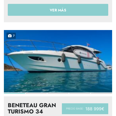
VER MÁS
7
BENETEAU GRAN
188 999€
PRECIO BASE:
TURISMO 34