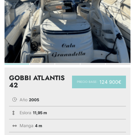
GOBBI ATLANTIS
124 900€
PRECIO BASE:
42
Año
2005
Eslora
11,95 m
Manga
4 m