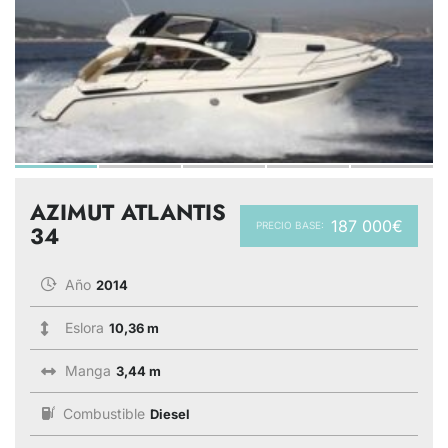
AZIMUT ATLANTIS
187 000€
PRECIO BASE:
34
Año
2014
Eslora
10,36 m
Manga
3,44 m
Combustible
Diesel