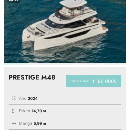
PRESTIGE M48
1 190 000€
PRECIO BASE:
Año
2024
Eslora
14,79 m
Manga
5,99 m