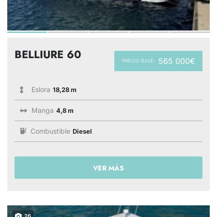
BELLIURE 60
565 000€
PRECIO BASE:
Eslora
18,28 m
Manga
4,8 m
Combustible
Diesel
VER MÁS
26