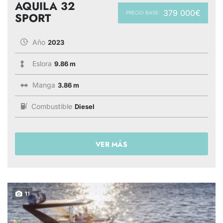
AQUILA 32
379 000€
PRECIO BASE:
SPORT
Año
2023
Eslora
9.86 m
Manga
3.86 m
Combustible
Diesel
VER MÁS
11