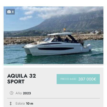
8
AQUILA 32
397 000€
PRECIO BASE:
SPORT
Año
2023
Eslora
10 m