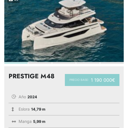
PRESTIGE M48
1 190 000€
PRECIO BASE:
Año
2024
Eslora
14,79 m
Manga
5,99 m