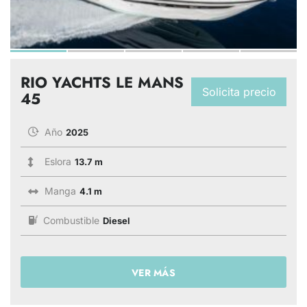
RIO YACHTS LE MANS
Solicita precio
45
Año
2025
Eslora
13.7 m
Manga
4.1 m
Combustible
Diesel
VER MÁS