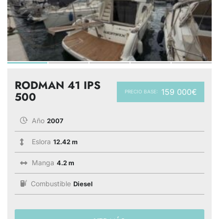
RODMAN 41 IPS
159 000€
PRECIO BASE:
500
Año
2007
Eslora
12.42 m
Manga
4.2 m
Combustible
Diesel