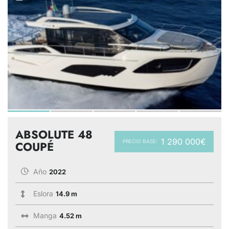
ABSOLUTE 48
1 290 000€
PRECIO BASE:
COUPÉ
Año
2022
Eslora
14.9 m
Manga
4.52 m