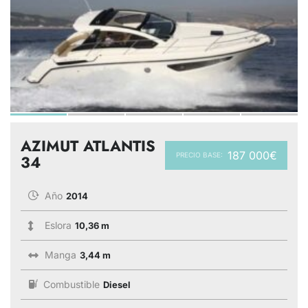
AZIMUT ATLANTIS
187 000€
PRECIO BASE:
34
Año
2014
Eslora
10,36 m
Manga
3,44 m
Combustible
Diesel