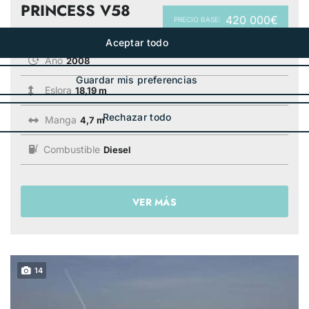
PRINCESS V58
420 000€
PRECIO BASE:
Año
2008
Eslora
18,19 m
Manga
4,7 m
Combustible
Diesel
VER MÁS
14