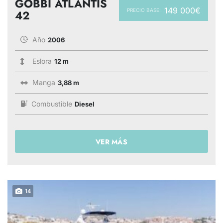
GOBBI ATLANTIS
149 000€
PRECIO BASE:
42
Año
2006
Eslora
12 m
Manga
3,88 m
Combustible
Diesel
VER MÁS
14