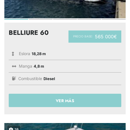
BELLIURE 60
565 000€
PRECIO BASE:
Eslora
18,28 m
Manga
4,8 m
Combustible
Diesel
VER MÁS
26