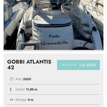
GOBBI ATLANTIS
124 900€
PRECIO BASE:
42
Año
2005
Eslora
11,95 m
Manga
4 m