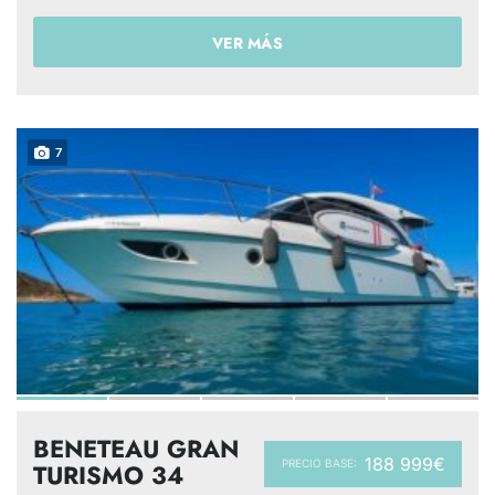
VER MÁS
7
BENETEAU GRAN
188 999€
PRECIO BASE:
TURISMO 34