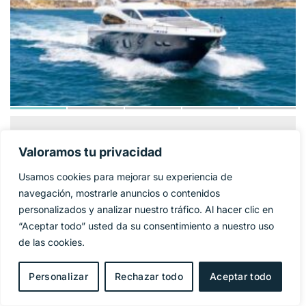
SUNSEEKER 86
1 325 000€
PRECIO BASE:
Valoramos tu privacidad
YACHT
Usamos cookies para mejorar su experiencia de
Año
2009
navegación, mostrarle anuncios o contenidos
personalizados y analizar nuestro tráfico. Al hacer clic en
Eslora
27 m
“Aceptar todo” usted da su consentimiento a nuestro uso
de las cookies.
Manga
6,4 m
Personalizar
Rechazar todo
Aceptar todo
Combustible
Diesel