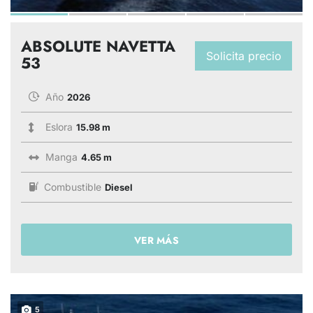
ABSOLUTE NAVETTA
Solicita precio
53
Año
2026
Eslora
15.98 m
Manga
4.65 m
Combustible
Diesel
VER MÁS
5