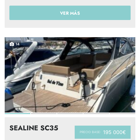
VER MÁS
14
SEALINE SC35
195 000€
PRECIO BASE: