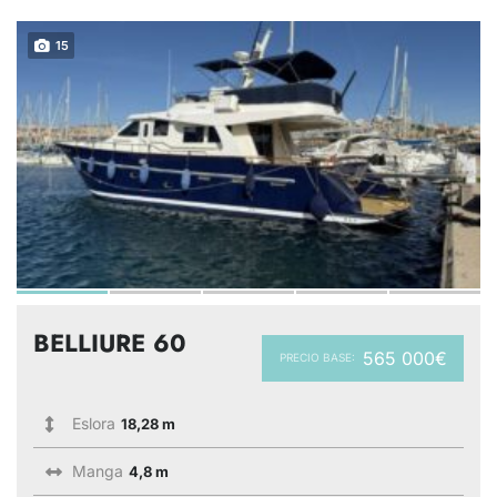
15
BELLIURE 60
565 000€
PRECIO BASE:
Eslora
18,28 m
Manga
4,8 m