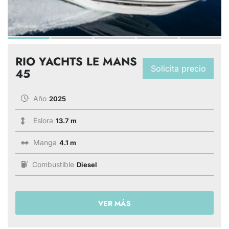
RIO YACHTS LE MANS
Solicita precio
45
Año
2025
Eslora
13.7 m
Manga
4.1 m
Combustible
Diesel
VER MÁS