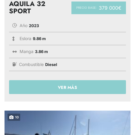
AQUILA 32
379 000€
PRECIO BASE:
SPORT
Año
2023
Eslora
9.86 m
Manga
3.86 m
Combustible
Diesel
VER MÁS
10