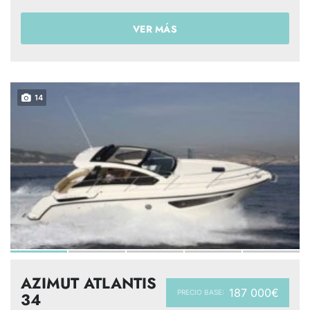
VER MÁS
14
AZIMUT ATLANTIS
187 000€
PRECIO BASE:
34