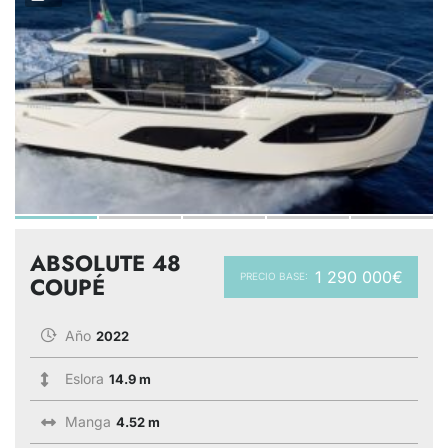
ABSOLUTE 48
1 290 000€
PRECIO BASE:
COUPÉ
Año
2022
Eslora
14.9 m
Manga
4.52 m