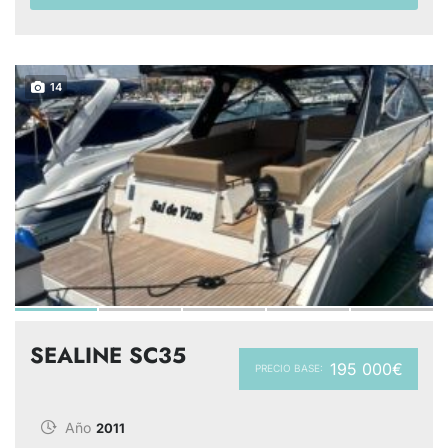
14
SEALINE SC35
195 000€
PRECIO BASE:
Año
2011