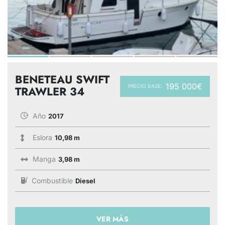
BENETEAU SWIFT
195 000€
PRECIO BASE:
TRAWLER 34
Año
2017
Eslora
10,98 m
Manga
3,98 m
Combustible
Diesel
VER MÁS