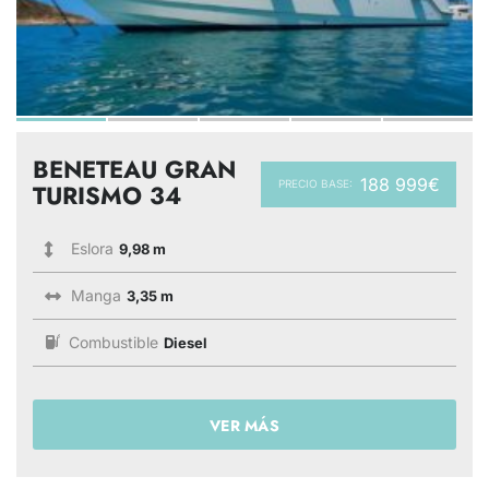
BENETEAU GRAN
188 999€
PRECIO BASE:
TURISMO 34
Eslora
9,98 m
Manga
3,35 m
Combustible
Diesel
VER MÁS