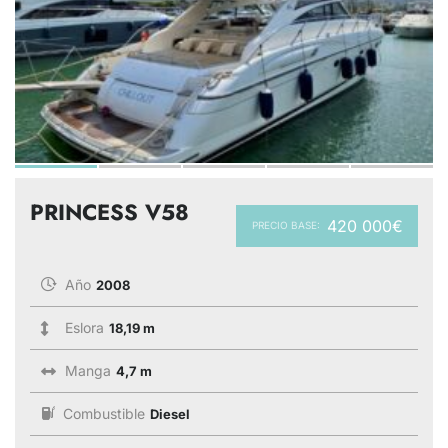
PRINCESS V58
420 000€
PRECIO BASE:
Año
2008
Eslora
18,19 m
Manga
4,7 m
Combustible
Diesel