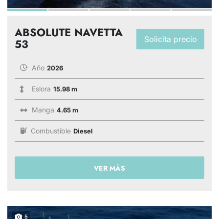
ABSOLUTE NAVETTA
Solicita precio
53
Año
2026
Eslora
15.98 m
Manga
4.65 m
Combustible
Diesel
VER MÁS
5