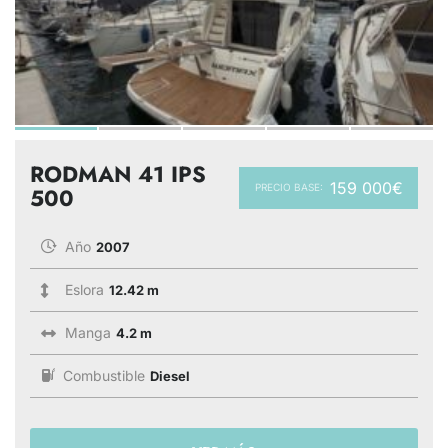
RODMAN 41 IPS
159 000€
PRECIO BASE:
500
Año
2007
Eslora
12.42 m
Manga
4.2 m
Combustible
Diesel