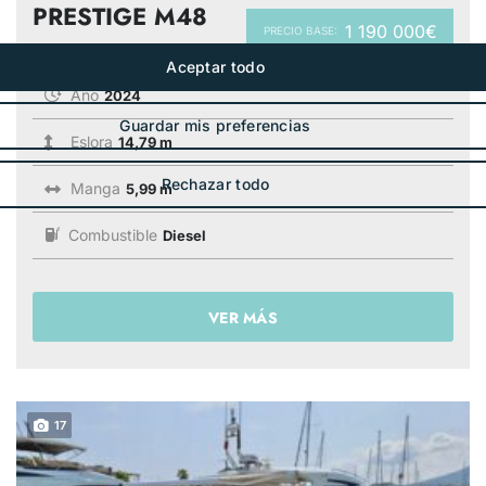
PRESTIGE M48
1 190 000€
PRECIO BASE:
Año
2024
Eslora
14,79 m
Manga
5,99 m
Combustible
Diesel
VER MÁS
17