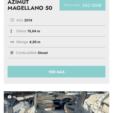
AZIMUT
550 000€
PRECIO BASE:
MAGELLANO 50
Año
2014
Eslora
15,64 m
Manga
4,65 m
Combustible
Diesel
VER MÁS
14