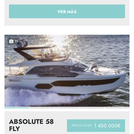
VER MÁS
11
ABSOLUTE 58
1 450 000€
PRECIO BASE:
FLY