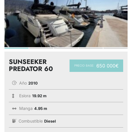
SUNSEEKER
650 000€
PRECIO BASE:
PREDATOR 60
Año
2010
Eslora
19.92 m
Manga
4.95 m
Combustible
Diesel