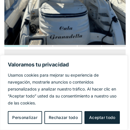
GOBBI ATLANTIS
124 900€
PRECIO BASE:
Valoramos tu privacidad
42
Usamos cookies para mejorar su experiencia de
Año
2005
navegación, mostrarle anuncios o contenidos
personalizados y analizar nuestro tráfico. Al hacer clic en
Eslora
11,95 m
“Aceptar todo” usted da su consentimiento a nuestro uso
de las cookies.
Manga
4 m
Personalizar
Rechazar todo
Aceptar todo
Combustible
Diesel