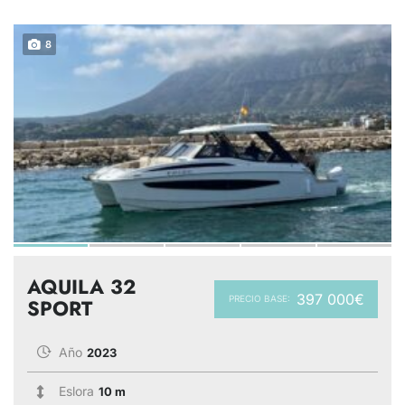
8
AQUILA 32
397 000€
PRECIO BASE:
SPORT
Año
2023
Eslora
10 m