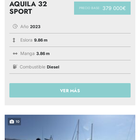
AQUILA 32
379 000€
PRECIO BASE:
SPORT
Año
2023
Eslora
9.86 m
Manga
3.86 m
Combustible
Diesel
VER MÁS
10