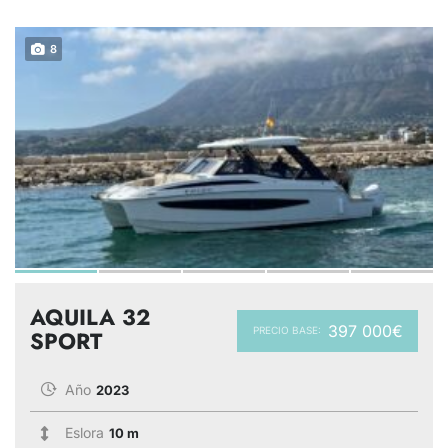
8
AQUILA 32
397 000€
PRECIO BASE:
SPORT
Año
2023
Eslora
10 m