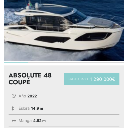
ABSOLUTE 48
1 290 000€
PRECIO BASE:
COUPÉ
Año
2022
Eslora
14.9 m
Manga
4.52 m