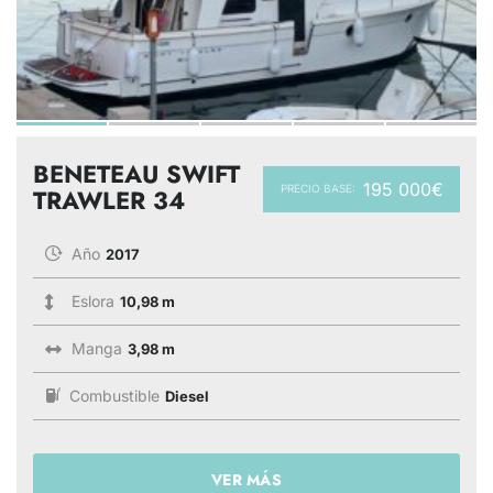
BENETEAU SWIFT
195 000€
PRECIO BASE:
TRAWLER 34
Año
2017
Eslora
10,98 m
Manga
3,98 m
Combustible
Diesel
VER MÁS