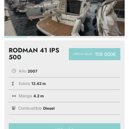
RODMAN 41 IPS
159 000€
PRECIO BASE:
500
Año
2007
Eslora
12.42 m
Manga
4.2 m
Combustible
Diesel