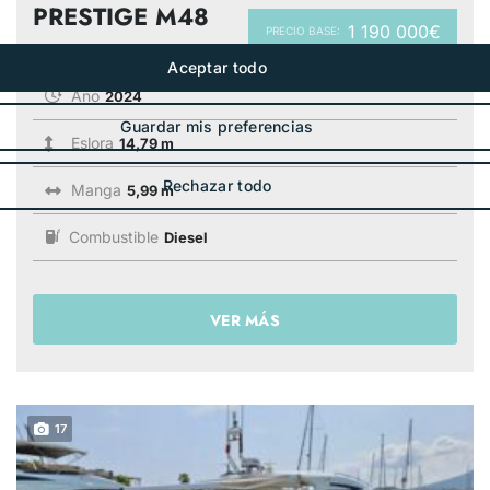
PRESTIGE M48
1 190 000€
PRECIO BASE:
Año
2024
Eslora
14,79 m
Manga
5,99 m
Combustible
Diesel
VER MÁS
17