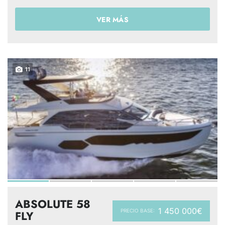
VER MÁS
11
ABSOLUTE 58
1 450 000€
PRECIO BASE:
FLY