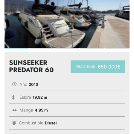
SUNSEEKER
650 000€
PRECIO BASE:
PREDATOR 60
Año
2010
Eslora
19.92 m
Manga
4.95 m
Combustible
Diesel