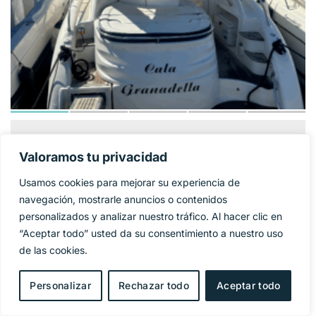
GOBBI ATLANTIS
124 900€
PRECIO BASE:
Valoramos tu privacidad
42
Usamos cookies para mejorar su experiencia de
Año
2005
navegación, mostrarle anuncios o contenidos
personalizados y analizar nuestro tráfico. Al hacer clic en
Eslora
11,95 m
“Aceptar todo” usted da su consentimiento a nuestro uso
de las cookies.
Manga
4 m
Personalizar
Rechazar todo
Aceptar todo
Combustible
Diesel