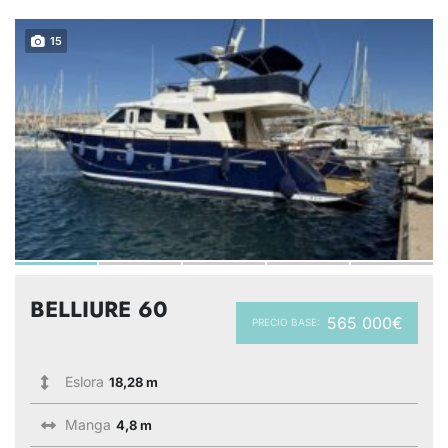
15
BELLIURE 60
565 000€
PRECIO BASE:
Eslora
18,28 m
Manga
4,8 m