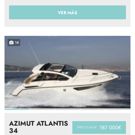
VER MÁS
14
AZIMUT ATLANTIS
187 000€
PRECIO BASE:
34