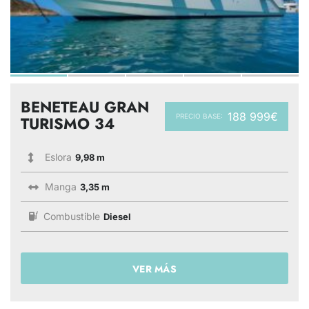
BENETEAU GRAN
188 999€
PRECIO BASE:
TURISMO 34
Eslora
9,98 m
Manga
3,35 m
Combustible
Diesel
VER MÁS