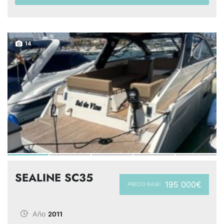
14
SEALINE SC35
195 000€
PRECIO BASE:
Año
2011