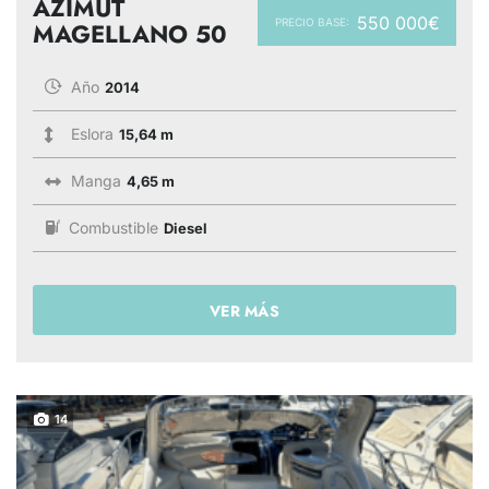
AZIMUT
550 000€
PRECIO BASE:
MAGELLANO 50
Año
2014
Eslora
15,64 m
Manga
4,65 m
Combustible
Diesel
VER MÁS
14