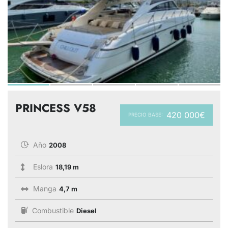
PRINCESS V58
420 000€
PRECIO BASE:
Año
2008
Eslora
18,19 m
Manga
4,7 m
Combustible
Diesel