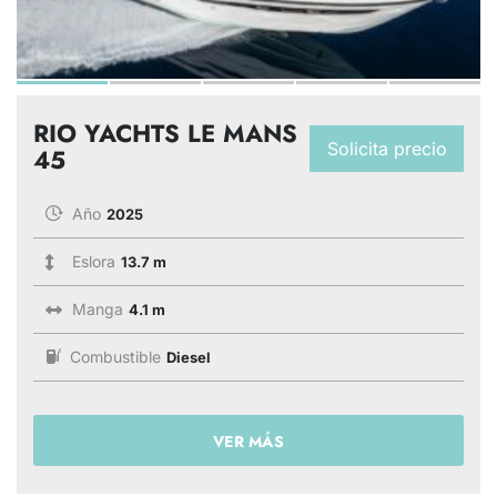
RIO YACHTS LE MANS
Solicita precio
45
Año
2025
Eslora
13.7 m
Manga
4.1 m
Combustible
Diesel
VER MÁS