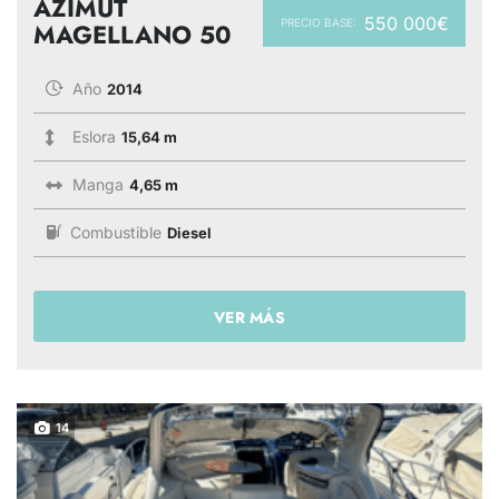
AZIMUT
550 000€
PRECIO BASE:
MAGELLANO 50
Año
2014
Eslora
15,64 m
Manga
4,65 m
Combustible
Diesel
VER MÁS
14