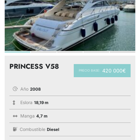
PRINCESS V58
420 000€
PRECIO BASE:
Año
2008
Eslora
18,19 m
Manga
4,7 m
Combustible
Diesel