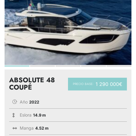
ABSOLUTE 48
1 290 000€
PRECIO BASE:
COUPÉ
Año
2022
Eslora
14.9 m
Manga
4.52 m