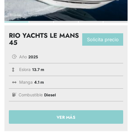
RIO YACHTS LE MANS
Solicita precio
45
Año
2025
Eslora
13.7 m
Manga
4.1 m
Combustible
Diesel
VER MÁS