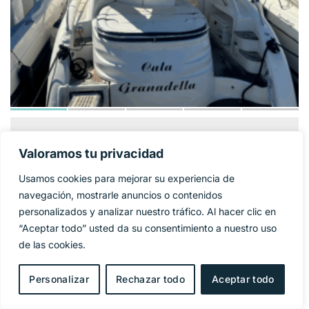
GOBBI ATLANTIS
124 900€
PRECIO BASE:
Valoramos tu privacidad
42
Usamos cookies para mejorar su experiencia de
Año
2005
navegación, mostrarle anuncios o contenidos
personalizados y analizar nuestro tráfico. Al hacer clic en
Eslora
11,95 m
“Aceptar todo” usted da su consentimiento a nuestro uso
de las cookies.
Manga
4 m
Personalizar
Rechazar todo
Aceptar todo
Combustible
Diesel