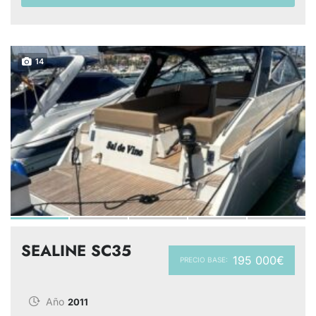
14
SEALINE SC35
195 000€
PRECIO BASE:
Año
2011