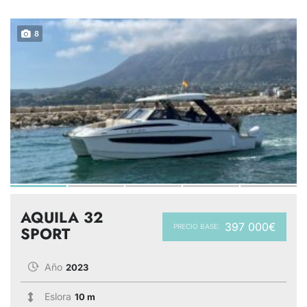
8
AQUILA 32
397 000€
PRECIO BASE:
SPORT
Año
2023
Eslora
10 m