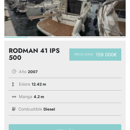
RODMAN 41 IPS
159 000€
PRECIO BASE:
500
Año
2007
Eslora
12.42 m
Manga
4.2 m
Combustible
Diesel