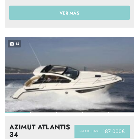
VER MÁS
14
AZIMUT ATLANTIS
187 000€
PRECIO BASE:
34