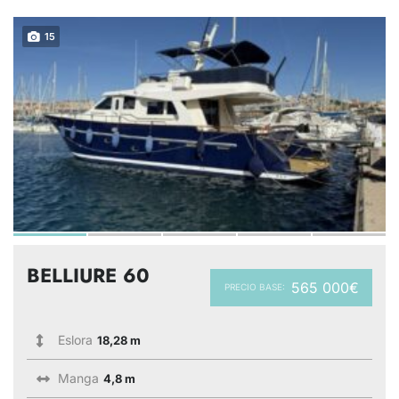
15
BELLIURE 60
565 000€
PRECIO BASE:
Eslora
18,28 m
Manga
4,8 m