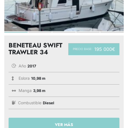
BENETEAU SWIFT
195 000€
PRECIO BASE:
TRAWLER 34
Año
2017
Eslora
10,98 m
Manga
3,98 m
Combustible
Diesel
VER MÁS