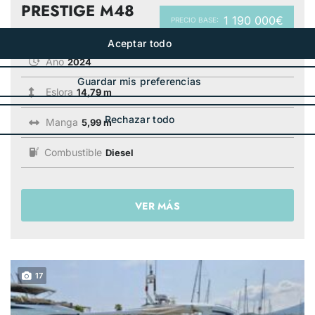
PRESTIGE M48
1 190 000€
PRECIO BASE:
Año
2024
Eslora
14,79 m
Manga
5,99 m
Combustible
Diesel
VER MÁS
17