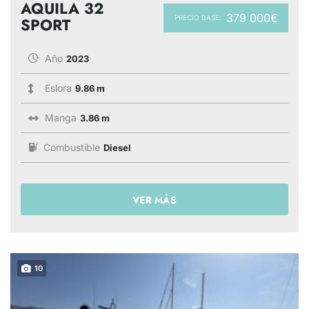
AQUILA 32
379 000€
PRECIO BASE:
SPORT
Año
2023
Eslora
9.86 m
Manga
3.86 m
Combustible
Diesel
VER MÁS
10