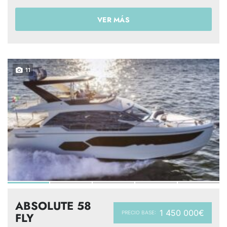
VER MÁS
11
ABSOLUTE 58
1 450 000€
PRECIO BASE:
FLY