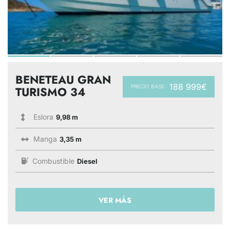
BENETEAU GRAN
188 999€
PRECIO BASE:
TURISMO 34
Eslora
9,98 m
Manga
3,35 m
Combustible
Diesel
VER MÁS