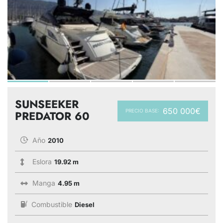
SUNSEEKER
650 000€
PRECIO BASE:
PREDATOR 60
Año
2010
Eslora
19.92 m
Manga
4.95 m
Combustible
Diesel