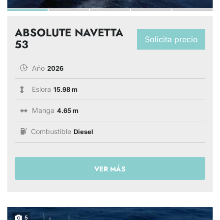
ABSOLUTE NAVETTA
Solicita precio
53
Año
2026
Eslora
15.98 m
Manga
4.65 m
Combustible
Diesel
VER MÁS
5