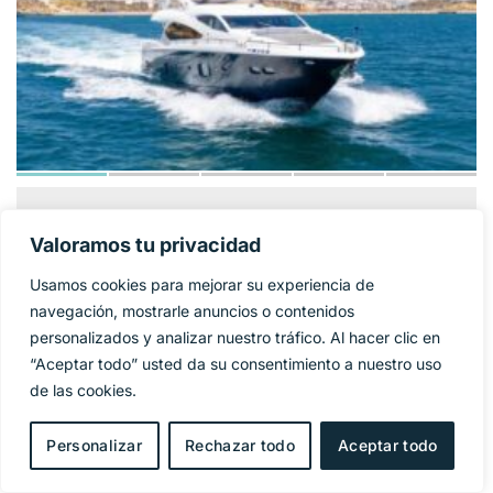
SUNSEEKER 86
1 325 000€
PRECIO BASE:
Valoramos tu privacidad
YACHT
Usamos cookies para mejorar su experiencia de
Año
2009
navegación, mostrarle anuncios o contenidos
personalizados y analizar nuestro tráfico. Al hacer clic en
Eslora
27 m
“Aceptar todo” usted da su consentimiento a nuestro uso
de las cookies.
Manga
6,4 m
Personalizar
Rechazar todo
Aceptar todo
Combustible
Diesel