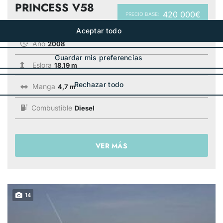
PRINCESS V58
420 000€
PRECIO BASE:
Año
2008
Eslora
18,19 m
Manga
4,7 m
Combustible
Diesel
VER MÁS
14