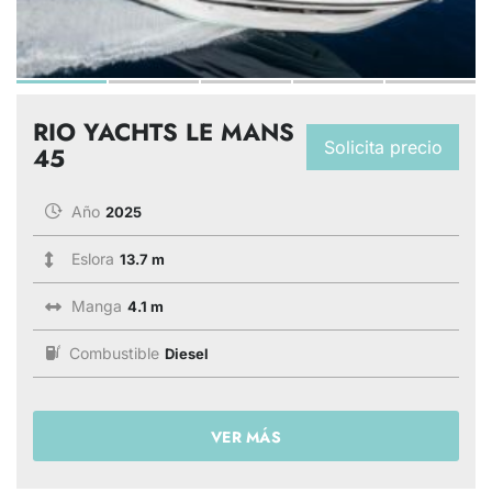
RIO YACHTS LE MANS
Solicita precio
45
Año
2025
Eslora
13.7 m
Manga
4.1 m
Combustible
Diesel
VER MÁS