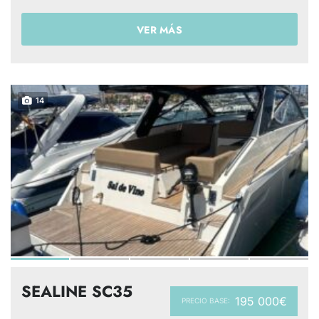
VER MÁS
14
SEALINE SC35
195 000€
PRECIO BASE: