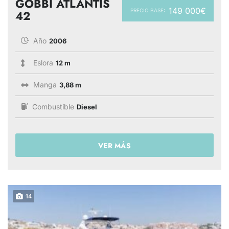
GOBBI ATLANTIS
149 000€
PRECIO BASE:
42
Año
2006
Eslora
12 m
Manga
3,88 m
Combustible
Diesel
VER MÁS
14