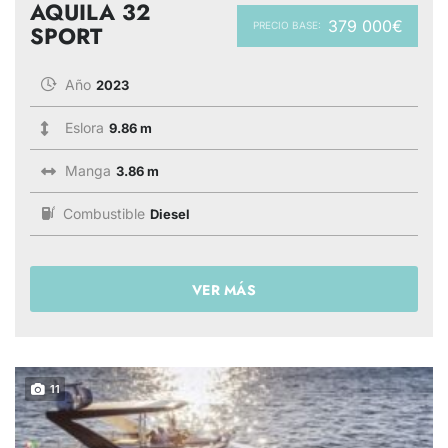
AQUILA 32
379 000€
PRECIO BASE:
SPORT
Año
2023
Eslora
9.86 m
Manga
3.86 m
Combustible
Diesel
VER MÁS
11