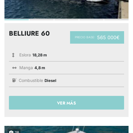
BELLIURE 60
565 000€
PRECIO BASE:
Eslora
18,28 m
Manga
4,8 m
Combustible
Diesel
VER MÁS
26