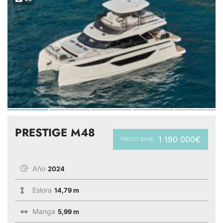
PRESTIGE M48
1 190 000€
PRECIO BASE:
Año
2024
Eslora
14,79 m
Manga
5,99 m