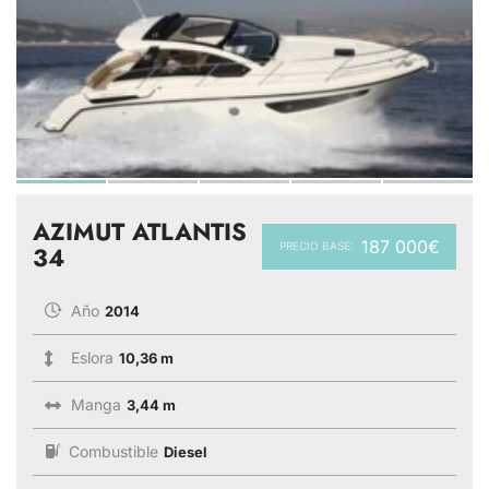
AZIMUT ATLANTIS
187 000€
PRECIO BASE:
34
Año
2014
Eslora
10,36 m
Manga
3,44 m
Combustible
Diesel