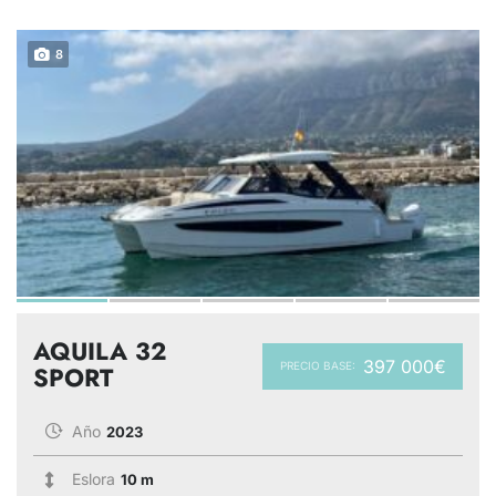
8
AQUILA 32
397 000€
PRECIO BASE:
SPORT
Año
2023
Eslora
10 m