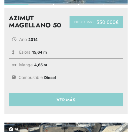
AZIMUT
550 000€
PRECIO BASE:
MAGELLANO 50
Año
2014
Eslora
15,64 m
Manga
4,65 m
Combustible
Diesel
VER MÁS
14