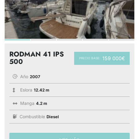
RODMAN 41 IPS
159 000€
PRECIO BASE:
500
Año
2007
Eslora
12.42 m
Manga
4.2 m
Combustible
Diesel