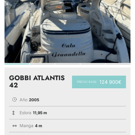
GOBBI ATLANTIS
124 900€
PRECIO BASE:
42
Año
2005
Eslora
11,95 m
Manga
4 m