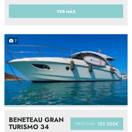
VER MÁS
7
BENETEAU GRAN
188 999€
PRECIO BASE:
TURISMO 34