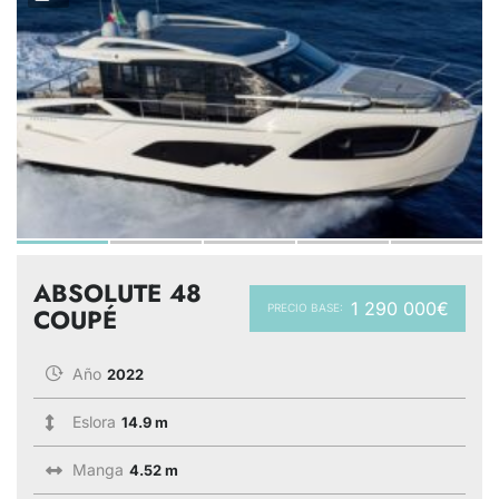
ABSOLUTE 48
1 290 000€
PRECIO BASE:
COUPÉ
Año
2022
Eslora
14.9 m
Manga
4.52 m