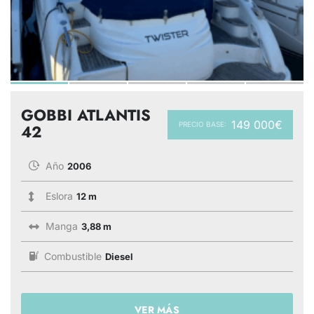
GOBBI ATLANTIS
149 000€
PRECIO BASE:
42
Año
2006
Eslora
12 m
Manga
3,88 m
Combustible
Diesel
VER MÁS