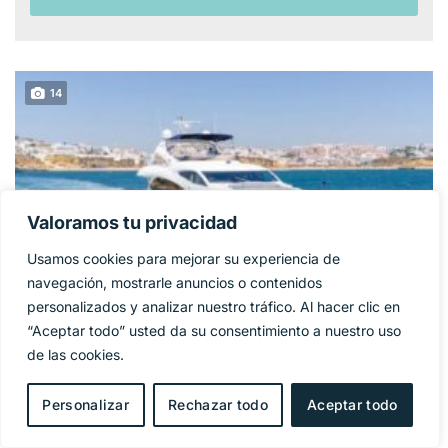
14
Valoramos tu privacidad
Usamos cookies para mejorar su experiencia de
navegación, mostrarle anuncios o contenidos
personalizados y analizar nuestro tráfico. Al hacer clic en
“Aceptar todo” usted da su consentimiento a nuestro uso
SUNSEEKER 86
de las cookies.
1 325 000€
PRECIO BASE:
YACHT
Personalizar
Rechazar todo
Aceptar todo
Año
2009