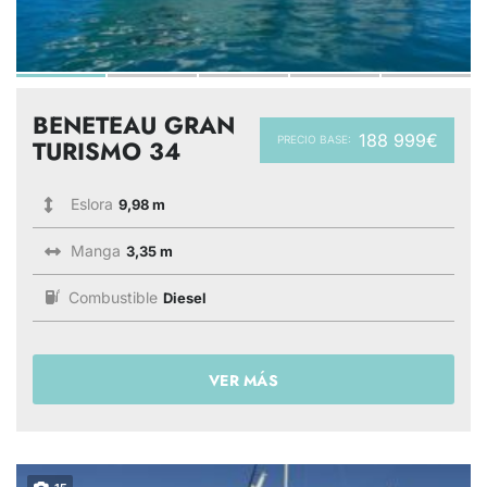
BENETEAU GRAN
188 999€
PRECIO BASE:
TURISMO 34
Eslora
9,98 m
Manga
3,35 m
Combustible
Diesel
VER MÁS