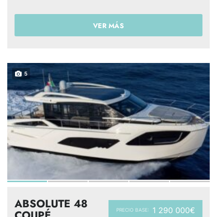
VER MÁS
5
ABSOLUTE 48
1 290 000€
PRECIO BASE:
COUPÉ