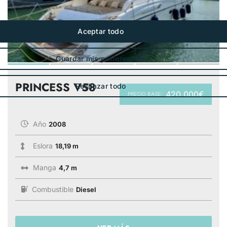
PRINCESS V58
420 000€
PRECIO BASE:
Año
2008
Eslora
18,19 m
Manga
4,7 m
Combustible
Diesel