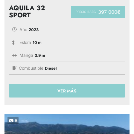
AQUILA 32
397 000€
PRECIO BASE:
SPORT
Año
2023
Eslora
10 m
Manga
3.9 m
Combustible
Diesel
VER MÁS
9