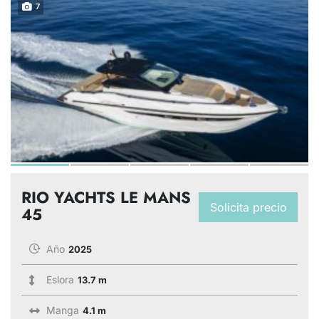
7
RIO YACHTS LE MANS
Solicita precio
45
Año
2025
Eslora
13.7 m
Manga
4.1 m