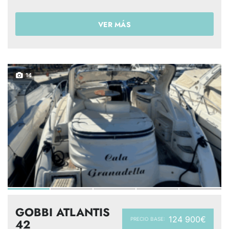
VER MÁS
14
GOBBI ATLANTIS
124 900€
PRECIO BASE:
42