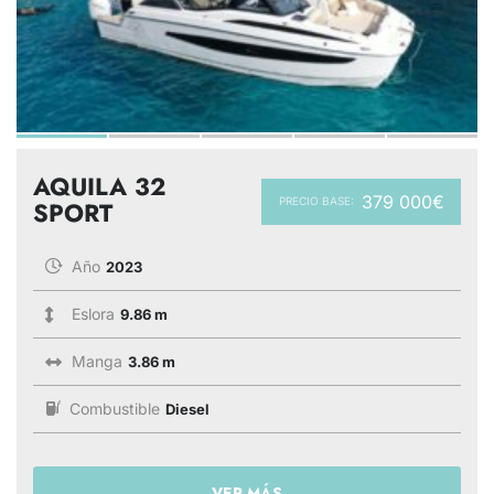
AQUILA 32
379 000€
PRECIO BASE:
SPORT
Año
2023
Eslora
9.86 m
Manga
3.86 m
Combustible
Diesel
VER MÁS