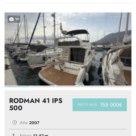
10
RODMAN 41 IPS
159 000€
PRECIO BASE:
500
Año
2007
Eslora
12.42 m