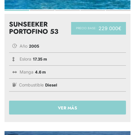
SUNSEEKER
229 000€
PRECIO BASE:
PORTOFINO 53
Año
2005
Eslora
17.35 m
Manga
4.6 m
Combustible
Diesel
VER MÁS