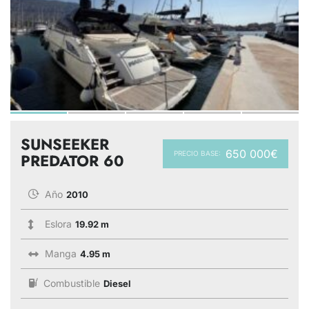
SUNSEEKER
650 000€
PRECIO BASE:
PREDATOR 60
Año
2010
Eslora
19.92 m
Manga
4.95 m
Combustible
Diesel