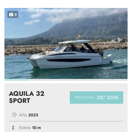
8
AQUILA 32
397 000€
PRECIO BASE:
SPORT
Año
2023
Eslora
10 m