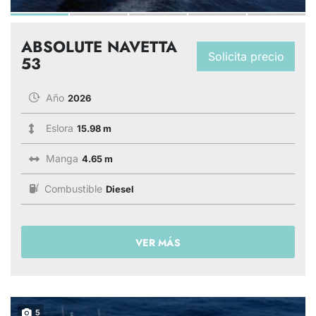
ABSOLUTE NAVETTA
Solicita precio
53
Año
2026
Eslora
15.98 m
Manga
4.65 m
Combustible
Diesel
VER MÁS
5