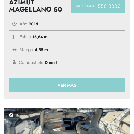
AZIMUT
550 000€
PRECIO BASE:
MAGELLANO 50
Año
2014
Eslora
15,64 m
Manga
4,65 m
Combustible
Diesel
VER MÁS
14