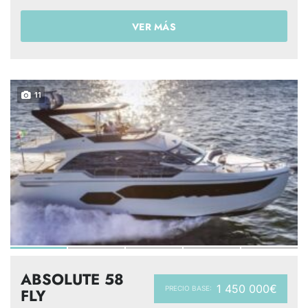
VER MÁS
11
ABSOLUTE 58
1 450 000€
PRECIO BASE:
FLY