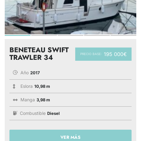
BENETEAU SWIFT
195 000€
PRECIO BASE:
TRAWLER 34
Año
2017
Eslora
10,98 m
Manga
3,98 m
Combustible
Diesel
VER MÁS