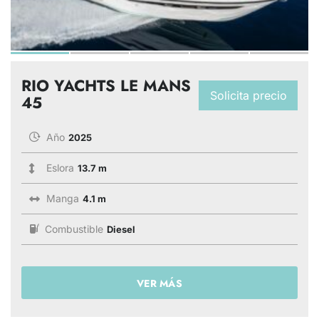
RIO YACHTS LE MANS
Solicita precio
45
Año
2025
Eslora
13.7 m
Manga
4.1 m
Combustible
Diesel
VER MÁS