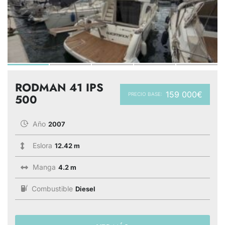
RODMAN 41 IPS
159 000€
PRECIO BASE:
500
Año
2007
Eslora
12.42 m
Manga
4.2 m
Combustible
Diesel