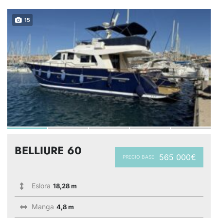
15
BELLIURE 60
565 000€
PRECIO BASE:
Eslora
18,28 m
Manga
4,8 m