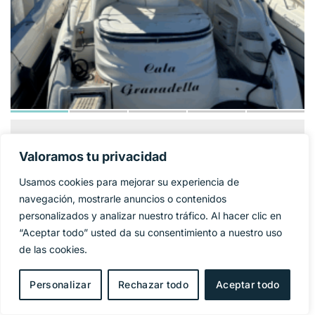
GOBBI ATLANTIS
124 900€
PRECIO BASE:
Valoramos tu privacidad
42
Usamos cookies para mejorar su experiencia de
Año
2005
navegación, mostrarle anuncios o contenidos
personalizados y analizar nuestro tráfico. Al hacer clic en
Eslora
11,95 m
“Aceptar todo” usted da su consentimiento a nuestro uso
de las cookies.
Manga
4 m
Personalizar
Rechazar todo
Aceptar todo
Combustible
Diesel