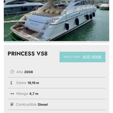
PRINCESS V58
420 000€
PRECIO BASE:
Año
2008
Eslora
18,19 m
Manga
4,7 m
Combustible
Diesel