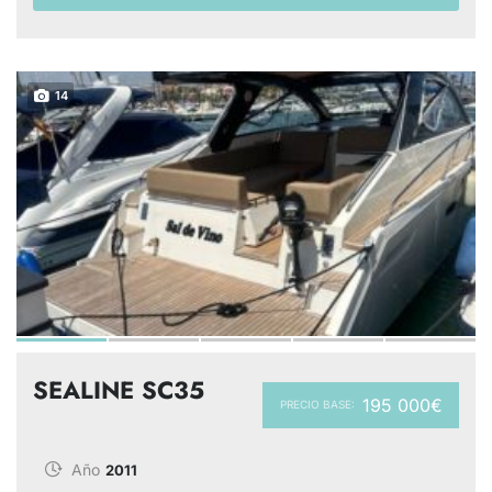
14
SEALINE SC35
195 000€
PRECIO BASE:
Año
2011