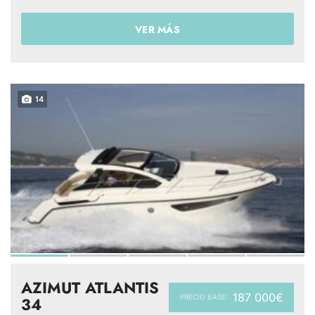
VER MÁS
14
AZIMUT ATLANTIS
187 000€
PRECIO BASE:
34