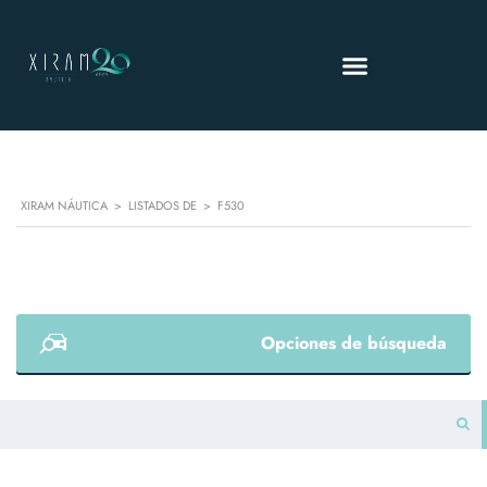
XIRAM NÁUTICA
>
LISTADOS DE
>
F530
Opciones de búsqueda