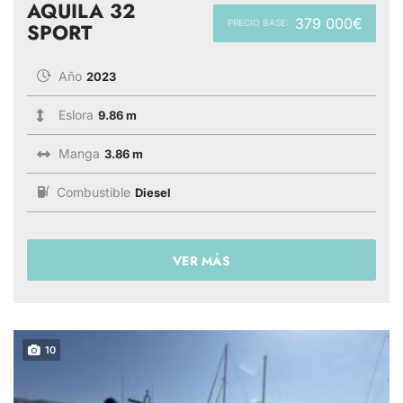
AQUILA 32
379 000€
PRECIO BASE:
SPORT
Año
2023
Eslora
9.86 m
Manga
3.86 m
Combustible
Diesel
VER MÁS
10