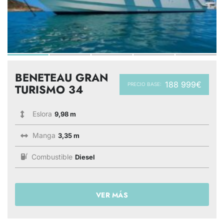
BENETEAU GRAN
188 999€
PRECIO BASE:
TURISMO 34
Eslora
9,98 m
Manga
3,35 m
Combustible
Diesel
VER MÁS