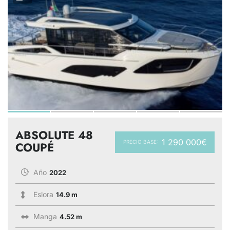
ABSOLUTE 48
1 290 000€
PRECIO BASE:
COUPÉ
Año
2022
Eslora
14.9 m
Manga
4.52 m