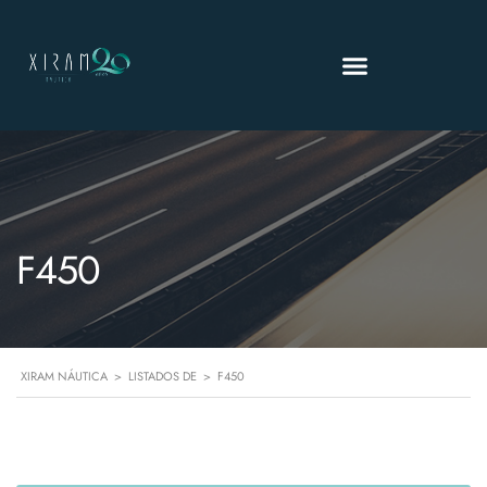
F450
XIRAM NÁUTICA
>
LISTADOS DE
>
F450