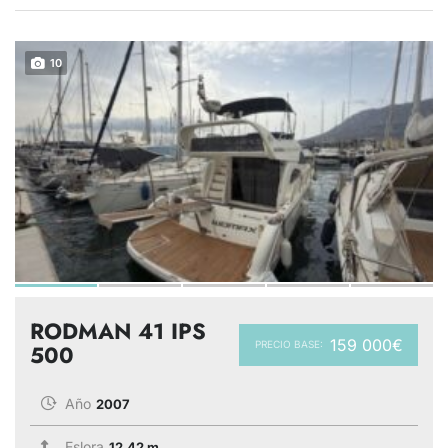
10
RODMAN 41 IPS
159 000€
PRECIO BASE:
500
Año
2007
Eslora
12.42 m