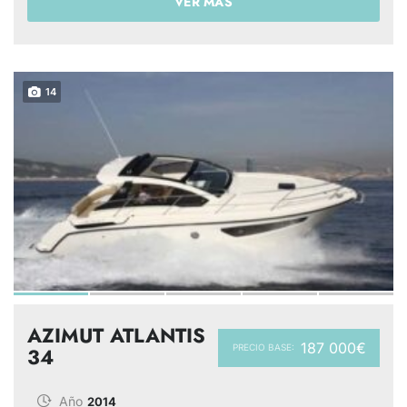
VER MÁS
14
AZIMUT ATLANTIS
187 000€
PRECIO BASE:
34
Año
2014