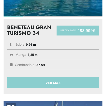
BENETEAU GRAN
188 999€
PRECIO BASE:
TURISMO 34
Eslora
9,98 m
Manga
3,35 m
Combustible
Diesel
VER MÁS