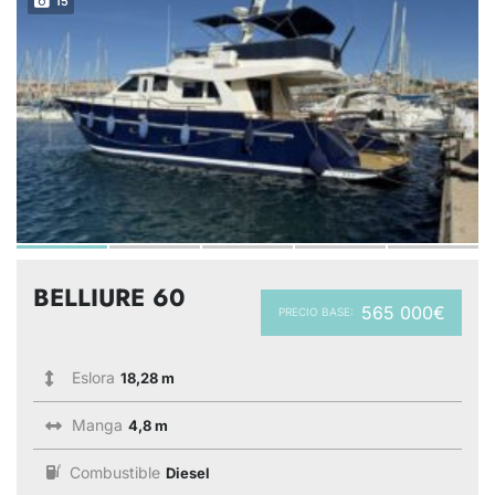
15
BELLIURE 60
565 000€
PRECIO BASE:
Eslora
18,28 m
Manga
4,8 m
Combustible
Diesel