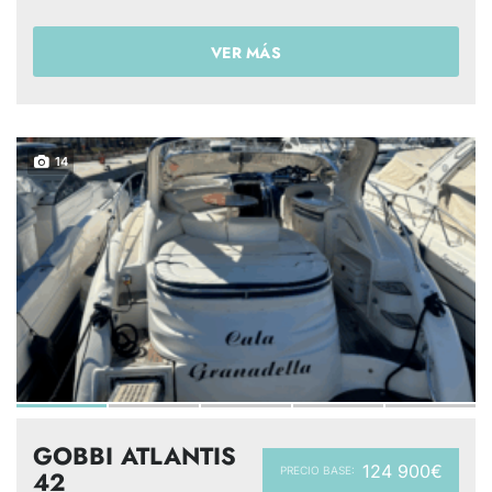
VER MÁS
14
GOBBI ATLANTIS
124 900€
PRECIO BASE:
42