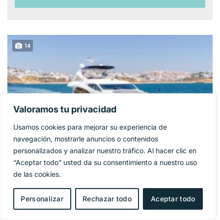
14
Valoramos tu privacidad
Usamos cookies para mejorar su experiencia de
navegación, mostrarle anuncios o contenidos
personalizados y analizar nuestro tráfico. Al hacer clic en
“Aceptar todo” usted da su consentimiento a nuestro uso
SUNSEEKER 86
de las cookies.
1 325 000€
PRECIO BASE:
YACHT
Personalizar
Rechazar todo
Aceptar todo
Año
2009