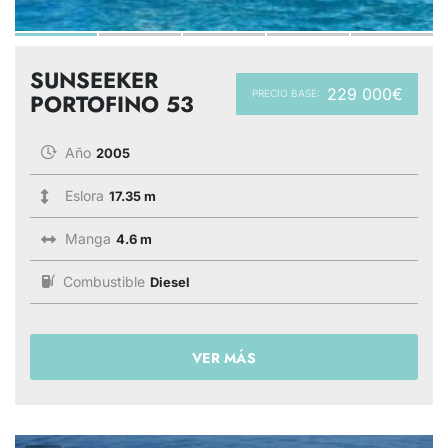
SUNSEEKER
229 000€
PRECIO BASE:
PORTOFINO 53
Año
2005
Eslora
17.35 m
Manga
4.6 m
Combustible
Diesel
VER MÁS