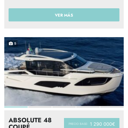
VER MÁS
5
ABSOLUTE 48
1 290 000€
PRECIO BASE:
COUPÉ