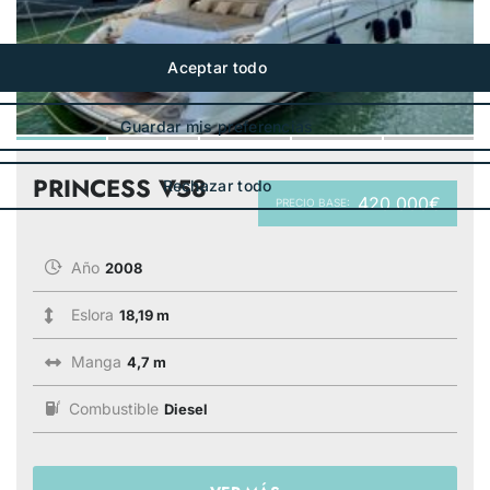
PRINCESS V58
420 000€
PRECIO BASE:
Año
2008
Eslora
18,19 m
Manga
4,7 m
Combustible
Diesel