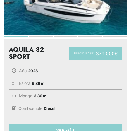
AQUILA 32
379 000€
PRECIO BASE:
SPORT
Año
2023
Eslora
9.86 m
Manga
3.86 m
Combustible
Diesel
VER MÁS