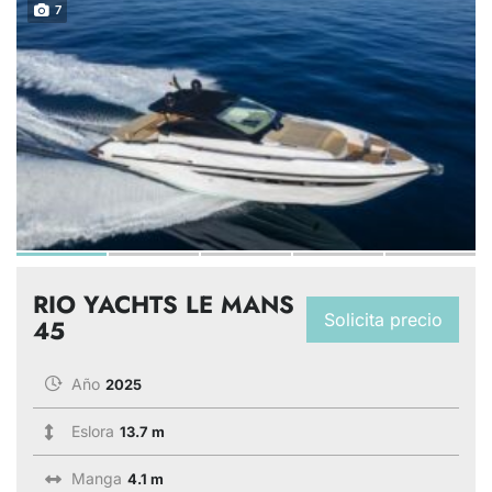
7
RIO YACHTS LE MANS
Solicita precio
45
Año
2025
Eslora
13.7 m
Manga
4.1 m