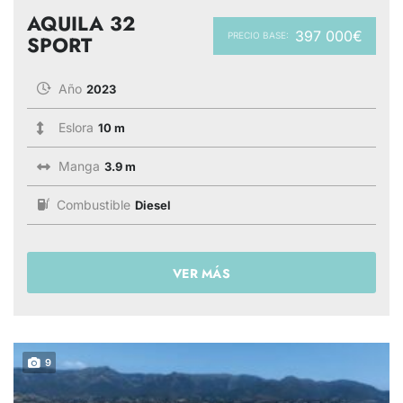
AQUILA 32
397 000€
PRECIO BASE:
SPORT
Año
2023
Eslora
10 m
Manga
3.9 m
Combustible
Diesel
VER MÁS
9