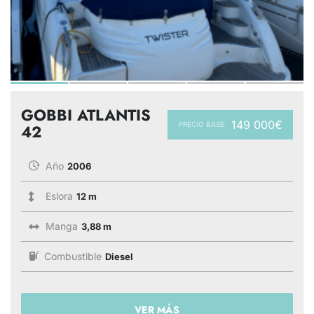
GOBBI ATLANTIS
149 000€
PRECIO BASE:
42
Año
2006
Eslora
12 m
Manga
3,88 m
Combustible
Diesel
VER MÁS