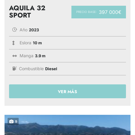
AQUILA 32
397 000€
PRECIO BASE:
SPORT
Año
2023
Eslora
10 m
Manga
3.9 m
Combustible
Diesel
VER MÁS
9