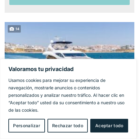
14
Valoramos tu privacidad
Usamos cookies para mejorar su experiencia de
navegación, mostrarle anuncios o contenidos
personalizados y analizar nuestro tráfico. Al hacer clic en
“Aceptar todo” usted da su consentimiento a nuestro uso
SUNSEEKER 86
de las cookies.
1 325 000€
PRECIO BASE:
YACHT
Personalizar
Rechazar todo
Aceptar todo
Año
2009