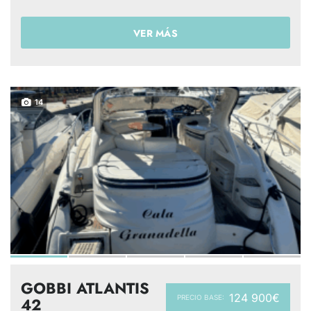
VER MÁS
14
GOBBI ATLANTIS
124 900€
PRECIO BASE:
42