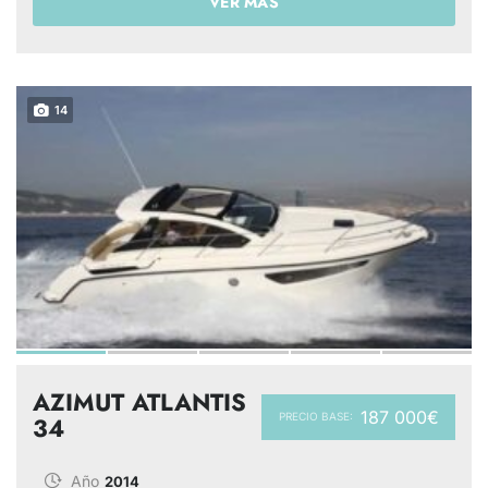
VER MÁS
14
AZIMUT ATLANTIS
187 000€
PRECIO BASE:
34
Año
2014