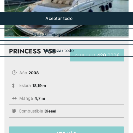
PRINCESS V58
420 000€
PRECIO BASE:
Año
2008
Eslora
18,19 m
Manga
4,7 m
Combustible
Diesel