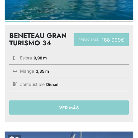
BENETEAU GRAN
188 999€
PRECIO BASE:
TURISMO 34
Eslora
9,98 m
Manga
3,35 m
Combustible
Diesel
VER MÁS