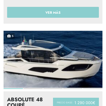
VER MÁS
5
ABSOLUTE 48
1 290 000€
PRECIO BASE:
COUPÉ