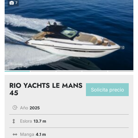
7
RIO YACHTS LE MANS
Solicita precio
45
Año
2025
Eslora
13.7 m
Manga
4.1 m