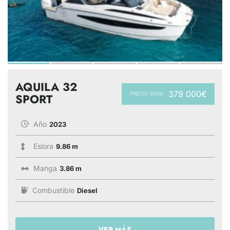
AQUILA 32
379 000€
PRECIO BASE:
SPORT
Año
2023
Eslora
9.86 m
Manga
3.86 m
Combustible
Diesel
VER MÁS