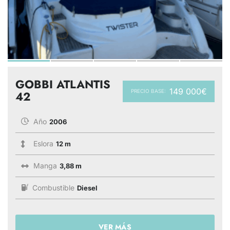
GOBBI ATLANTIS
149 000€
PRECIO BASE:
42
Año
2006
Eslora
12 m
Manga
3,88 m
Combustible
Diesel
VER MÁS