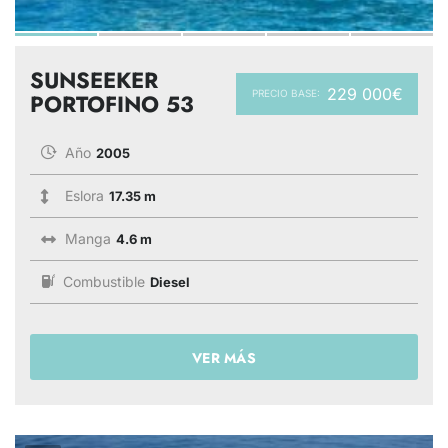
SUNSEEKER
229 000€
PRECIO BASE:
PORTOFINO 53
Año
2005
Eslora
17.35 m
Manga
4.6 m
Combustible
Diesel
VER MÁS