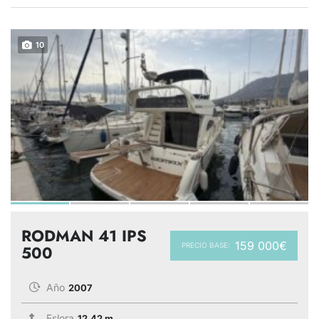
10
RODMAN 41 IPS
159 000€
PRECIO BASE:
500
Año
2007
Eslora
12.42 m