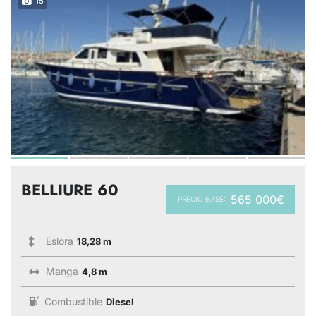
15
BELLIURE 60
565 000€
PRECIO BASE:
Eslora
18,28 m
Manga
4,8 m
Combustible
Diesel