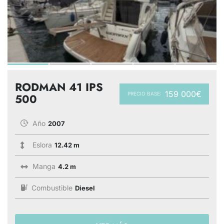
RODMAN 41 IPS
159 000€
PRECIO BASE:
500
Año
2007
Eslora
12.42 m
Manga
4.2 m
Combustible
Diesel