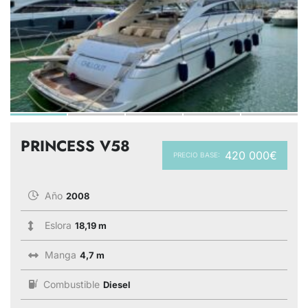
PRINCESS V58
420 000€
PRECIO BASE:
Año
2008
Eslora
18,19 m
Manga
4,7 m
Combustible
Diesel