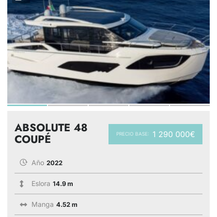
ABSOLUTE 48
1 290 000€
PRECIO BASE:
COUPÉ
Año
2022
Eslora
14.9 m
Manga
4.52 m