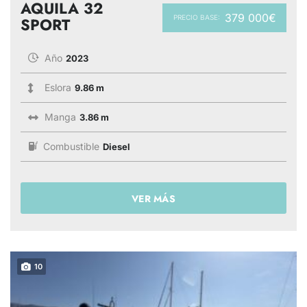
AQUILA 32
379 000€
PRECIO BASE:
SPORT
Año
2023
Eslora
9.86 m
Manga
3.86 m
Combustible
Diesel
VER MÁS
10