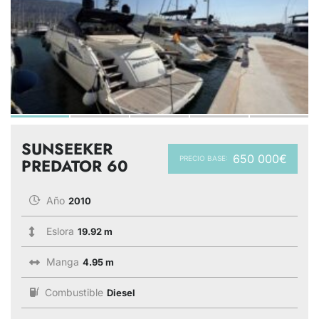
SUNSEEKER
650 000€
PRECIO BASE:
PREDATOR 60
Año
2010
Eslora
19.92 m
Manga
4.95 m
Combustible
Diesel