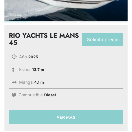
RIO YACHTS LE MANS
Solicita precio
45
Año
2025
Eslora
13.7 m
Manga
4.1 m
Combustible
Diesel
VER MÁS