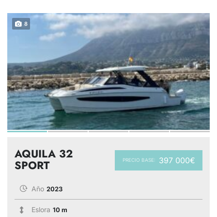
8
AQUILA 32
397 000€
PRECIO BASE:
SPORT
Año
2023
Eslora
10 m