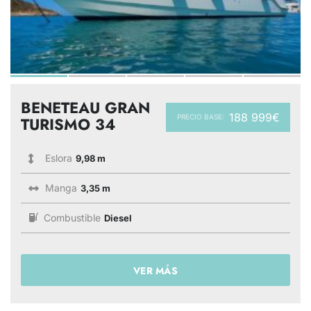
BENETEAU GRAN
188 999€
PRECIO BASE:
TURISMO 34
Eslora
9,98 m
Manga
3,35 m
Combustible
Diesel
VER MÁS