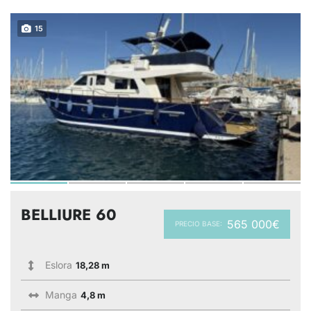
15
BELLIURE 60
565 000€
PRECIO BASE:
Eslora
18,28 m
Manga
4,8 m