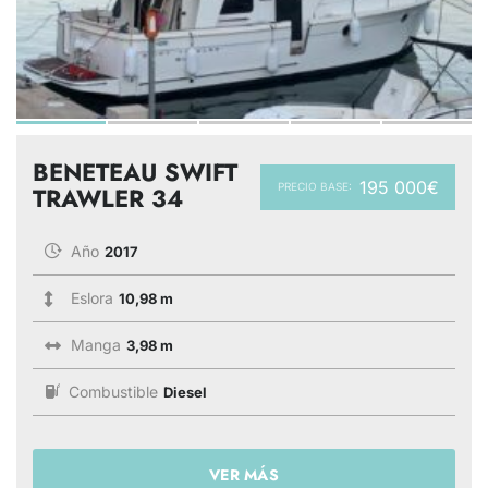
BENETEAU SWIFT
195 000€
PRECIO BASE:
TRAWLER 34
Año
2017
Eslora
10,98 m
Manga
3,98 m
Combustible
Diesel
VER MÁS