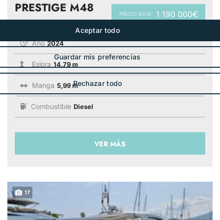
PRESTIGE M48
1 190 000€
PRECIO BASE:
Año
2024
Eslora
14,79 m
Manga
5,99 m
Combustible
Diesel
VER MÁS
17