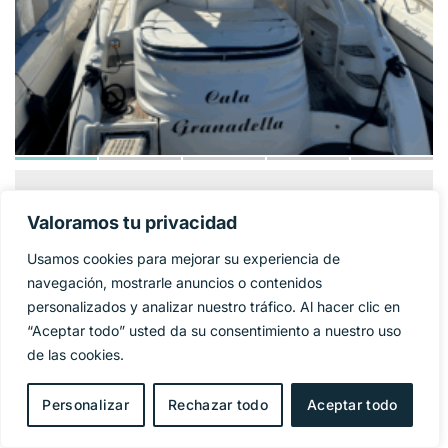
GOBBI ATLANTIS
124 900€
PRECIO BASE:
Valoramos tu privacidad
42
Usamos cookies para mejorar su experiencia de
Año
2005
navegación, mostrarle anuncios o contenidos
personalizados y analizar nuestro tráfico. Al hacer clic en
Eslora
11,95 m
“Aceptar todo” usted da su consentimiento a nuestro uso
de las cookies.
Manga
4 m
Personalizar
Rechazar todo
Aceptar todo
Combustible
Diesel