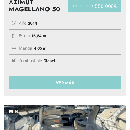
AZIMUT
550 000€
PRECIO BASE:
MAGELLANO 50
Año
2014
Eslora
15,64 m
Manga
4,65 m
Combustible
Diesel
VER MÁS
14