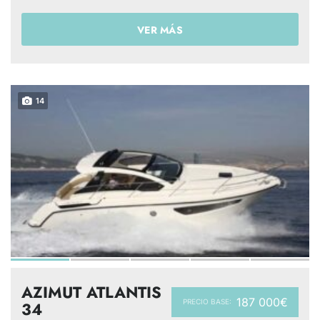
VER MÁS
14
AZIMUT ATLANTIS
187 000€
PRECIO BASE:
34