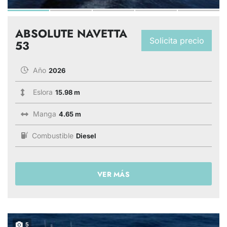
ABSOLUTE NAVETTA
Solicita precio
53
Año
2026
Eslora
15.98 m
Manga
4.65 m
Combustible
Diesel
VER MÁS
5