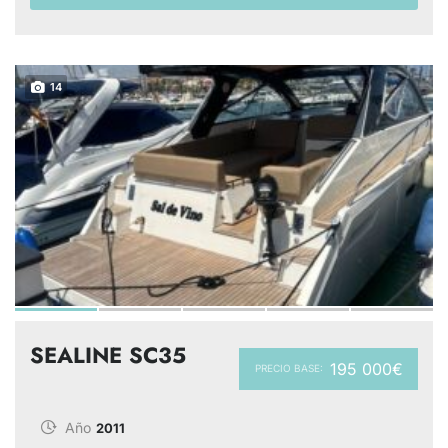
14
SEALINE SC35
195 000€
PRECIO BASE:
Año
2011