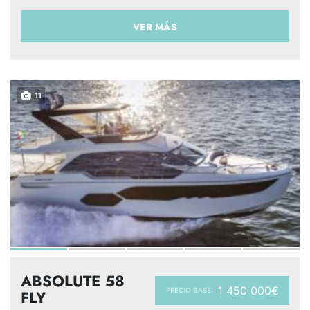
VER MÁS
11
ABSOLUTE 58
1 450 000€
PRECIO BASE:
FLY