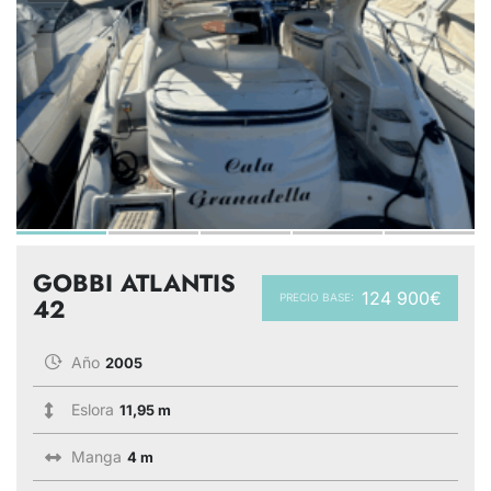
GOBBI ATLANTIS
124 900€
PRECIO BASE:
42
Año
2005
Eslora
11,95 m
Manga
4 m