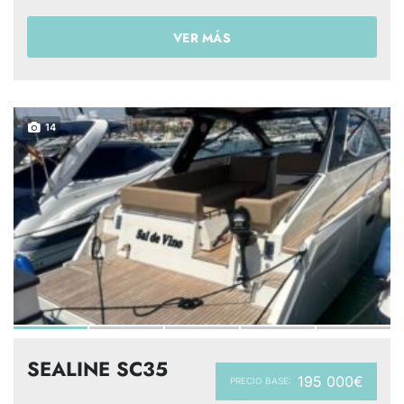
VER MÁS
14
SEALINE SC35
195 000€
PRECIO BASE: