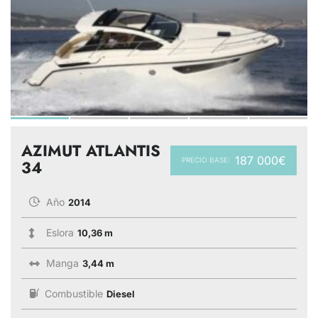
AZIMUT ATLANTIS
187 000€
PRECIO BASE:
34
Año
2014
Eslora
10,36 m
Manga
3,44 m
Combustible
Diesel