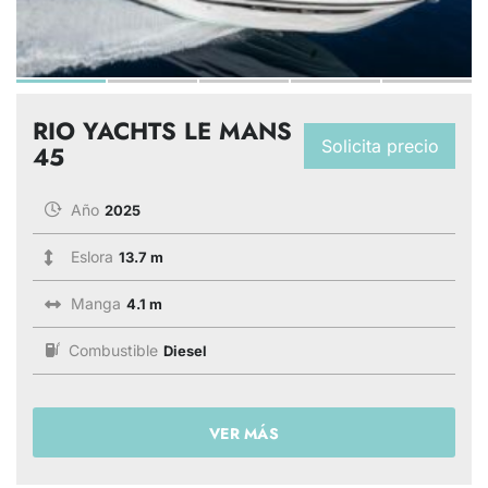
RIO YACHTS LE MANS
Solicita precio
45
Año
2025
Eslora
13.7 m
Manga
4.1 m
Combustible
Diesel
VER MÁS