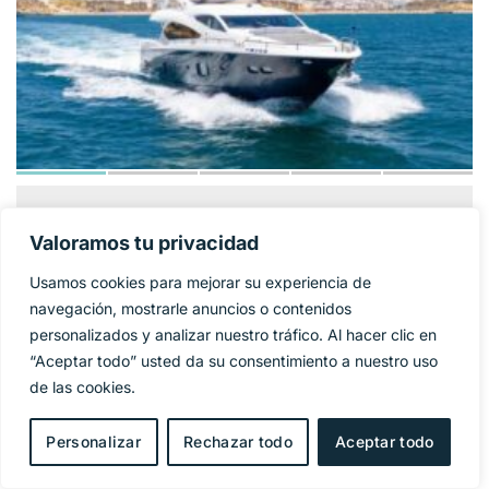
SUNSEEKER 86
1 325 000€
PRECIO BASE:
Valoramos tu privacidad
YACHT
Usamos cookies para mejorar su experiencia de
Año
2009
navegación, mostrarle anuncios o contenidos
personalizados y analizar nuestro tráfico. Al hacer clic en
Eslora
27 m
“Aceptar todo” usted da su consentimiento a nuestro uso
de las cookies.
Manga
6,4 m
Personalizar
Rechazar todo
Aceptar todo
Combustible
Diesel