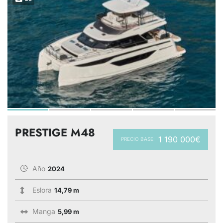
PRESTIGE M48
1 190 000€
PRECIO BASE:
Año
2024
Eslora
14,79 m
Manga
5,99 m