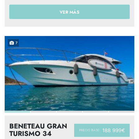
VER MÁS
7
BENETEAU GRAN
188 999€
PRECIO BASE:
TURISMO 34