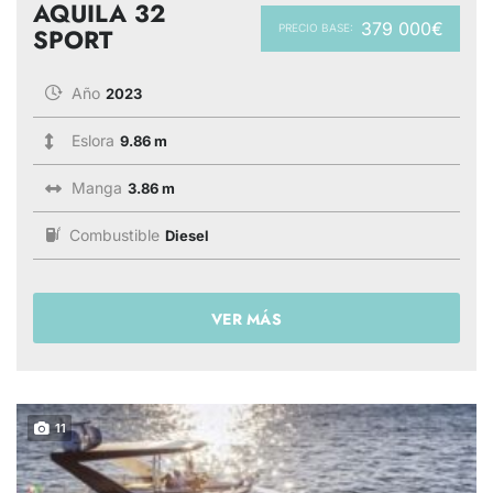
AQUILA 32
379 000€
PRECIO BASE:
SPORT
Año
2023
Eslora
9.86 m
Manga
3.86 m
Combustible
Diesel
VER MÁS
11