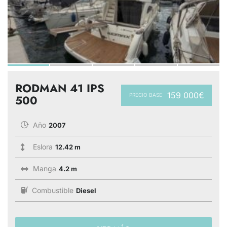
RODMAN 41 IPS
159 000€
PRECIO BASE:
500
Año
2007
Eslora
12.42 m
Manga
4.2 m
Combustible
Diesel