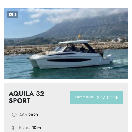
8
AQUILA 32
397 000€
PRECIO BASE:
SPORT
Año
2023
Eslora
10 m