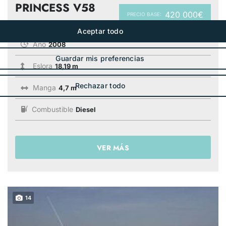
PRINCESS V58
420 000€
PRECIO BASE:
Año
2008
Eslora
18,19 m
Manga
4,7 m
Combustible
Diesel
VER MÁS
14