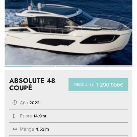
ABSOLUTE 48
1 290 000€
PRECIO BASE:
COUPÉ
Año
2022
Eslora
14.9 m
Manga
4.52 m