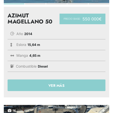
AZIMUT
550 000€
PRECIO BASE:
MAGELLANO 50
Año
2014
Eslora
15,64 m
Manga
4,65 m
Combustible
Diesel
VER MÁS
14