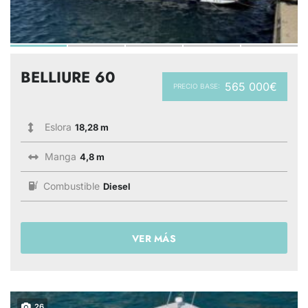
BELLIURE 60
565 000€
PRECIO BASE:
Eslora
18,28 m
Manga
4,8 m
Combustible
Diesel
VER MÁS
26