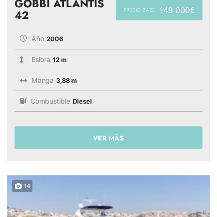
GOBBI ATLANTIS
149 000€
PRECIO BASE:
42
Año
2006
Eslora
12 m
Manga
3,88 m
Combustible
Diesel
VER MÁS
14