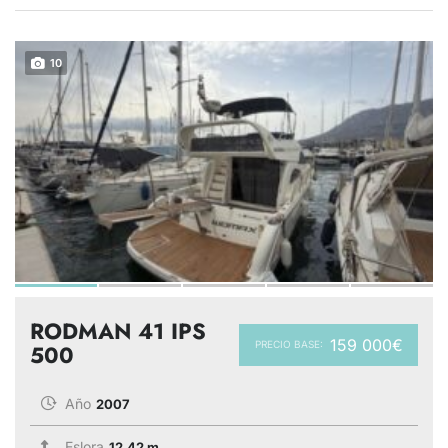
10
RODMAN 41 IPS
159 000€
PRECIO BASE:
500
Año
2007
Eslora
12.42 m