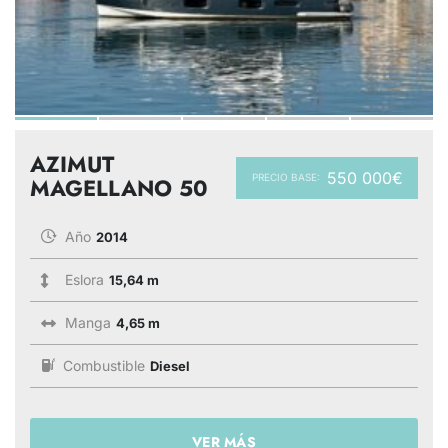
AZIMUT
550 000€
PRECIO BASE:
MAGELLANO 50
Año
2014
Eslora
15,64 m
Manga
4,65 m
Combustible
Diesel
VER MÁS