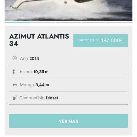
AZIMUT ATLANTIS
187 000€
PRECIO BASE:
34
Año
2014
Eslora
10,36 m
Manga
3,44 m
Combustible
Diesel
VER MÁS