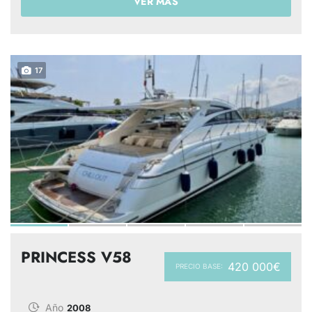
VER MÁS
17
PRINCESS V58
420 000€
PRECIO BASE:
Año
2008