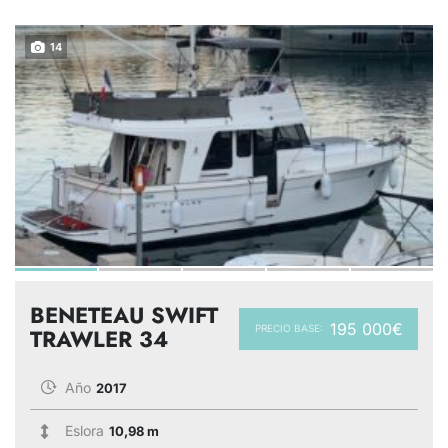
14
BENETEAU SWIFT
195 000€
PRECIO BASE:
TRAWLER 34
Año
2017
Eslora
10,98 m