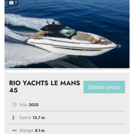
7
RIO YACHTS LE MANS
Solicita precio
45
Año
2025
Eslora
13.7 m
Manga
4.1 m