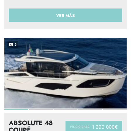
VER MÁS
5
ABSOLUTE 48
1 290 000€
PRECIO BASE:
COUPÉ