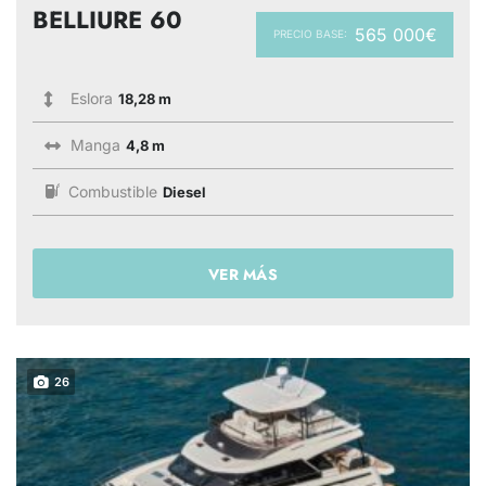
BELLIURE 60
565 000€
PRECIO BASE:
Eslora
18,28 m
Manga
4,8 m
Combustible
Diesel
VER MÁS
26