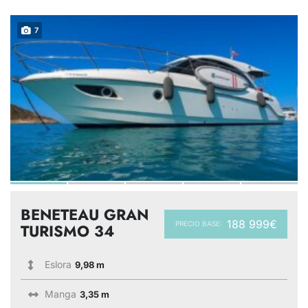
7
BENETEAU GRAN
188 999€
PRECIO BASE:
TURISMO 34
Eslora
9,98 m
Manga
3,35 m