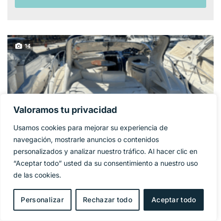
14
Valoramos tu privacidad
Usamos cookies para mejorar su experiencia de
navegación, mostrarle anuncios o contenidos
personalizados y analizar nuestro tráfico. Al hacer clic en
“Aceptar todo” usted da su consentimiento a nuestro uso
GOBBI ATLANTIS
de las cookies.
124 900€
PRECIO BASE:
42
Personalizar
Rechazar todo
Aceptar todo
Año
2005