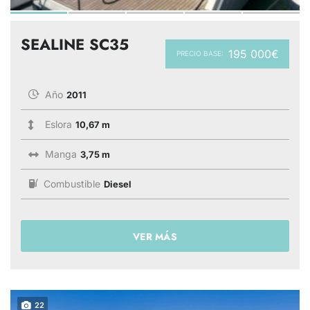
SEALINE SC35
195 000€
PRECIO BASE:
Año
2011
Eslora
10,67 m
Manga
3,75 m
Combustible
Diesel
VER MÁS
22