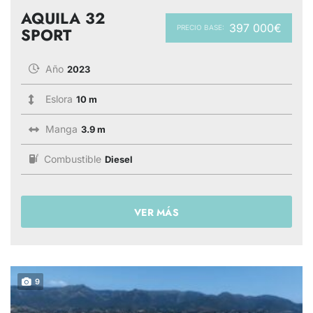
AQUILA 32
397 000€
PRECIO BASE:
SPORT
Año
2023
Eslora
10 m
Manga
3.9 m
Combustible
Diesel
VER MÁS
9