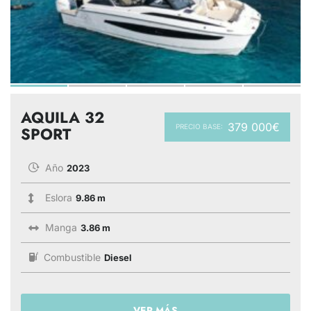
AQUILA 32
379 000€
PRECIO BASE:
SPORT
Año
2023
Eslora
9.86 m
Manga
3.86 m
Combustible
Diesel
VER MÁS