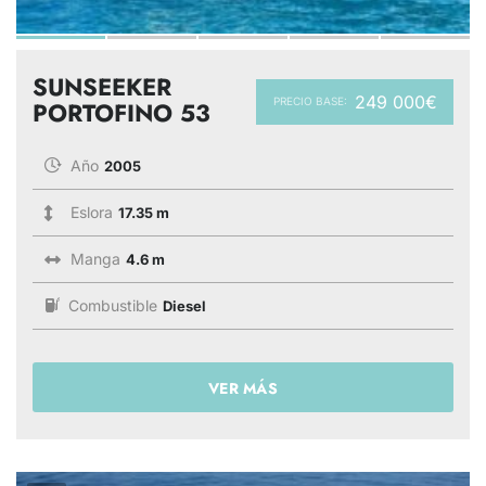
SUNSEEKER
249 000€
PRECIO BASE:
PORTOFINO 53
Año
2005
Eslora
17.35 m
Manga
4.6 m
Combustible
Diesel
VER MÁS