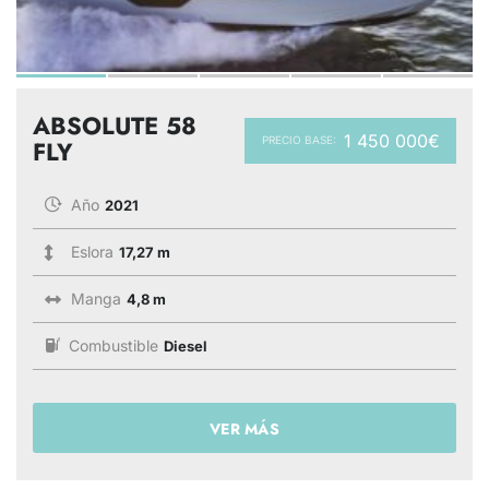
ABSOLUTE 58
1 450 000€
PRECIO BASE:
FLY
Año
2021
Eslora
17,27 m
Manga
4,8 m
Combustible
Diesel
VER MÁS