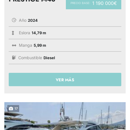
1 190 000€
PRECIO BASE:
Año
2024
Eslora
14,79 m
Manga
5,99 m
Combustible
Diesel
VER MÁS
17