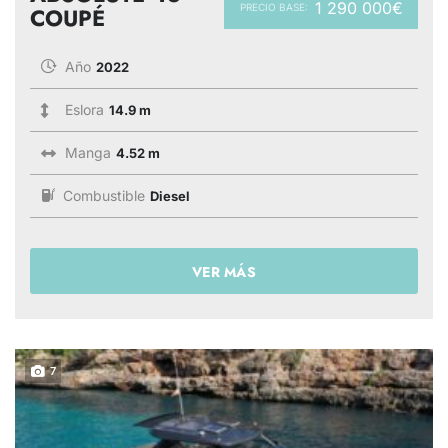
1 290 000€
PRECIO BASE:
COUPÉ
Año
2022
Eslora
14.9 m
Manga
4.52 m
Combustible
Diesel
VER MÁS
7