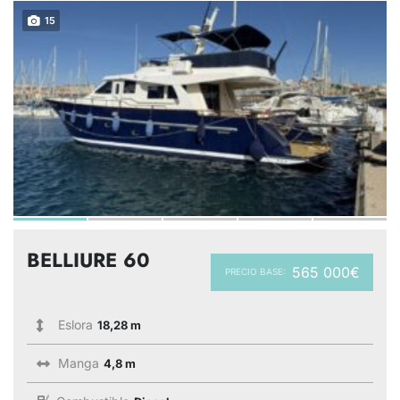
15
BELLIURE 60
565 000€
PRECIO BASE:
Eslora
18,28 m
Manga
4,8 m