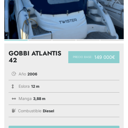
GOBBI ATLANTIS
149 000€
PRECIO BASE:
42
Año
2006
Eslora
12 m
Manga
3,88 m
Combustible
Diesel