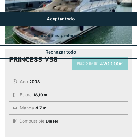
PRINCESS V58
420 000€
PRECIO BASE:
Año
2008
Eslora
18,19 m
Manga
4,7 m
Combustible
Diesel