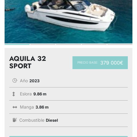
AQUILA 32
379 000€
PRECIO BASE:
SPORT
Año
2023
Eslora
9.86 m
Manga
3.86 m
Combustible
Diesel