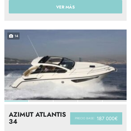
VER MÁS
14
AZIMUT ATLANTIS
187 000€
PRECIO BASE:
34