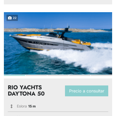
22
RIO YACHTS
Precio a consultar
DAYTONA 50
Eslora
15 m