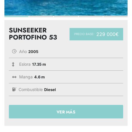
SUNSEEKER
229 000€
PRECIO BASE:
PORTOFINO 53
Año
2005
Eslora
17.35 m
Manga
4.6 m
Combustible
Diesel
VER MÁS