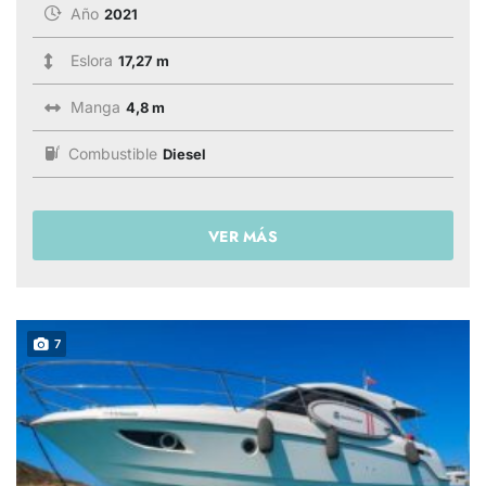
Año
2021
Eslora
17,27 m
Manga
4,8 m
Combustible
Diesel
VER MÁS
7