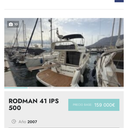
10
RODMAN 41 IPS
159 000€
PRECIO BASE:
500
Año
2007