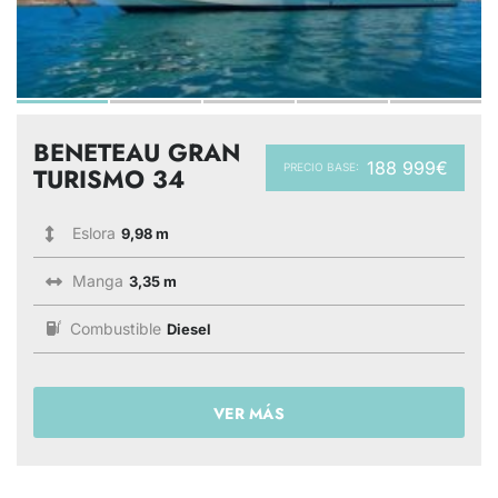
BENETEAU GRAN
188 999€
PRECIO BASE:
TURISMO 34
Eslora
9,98 m
Manga
3,35 m
Combustible
Diesel
VER MÁS