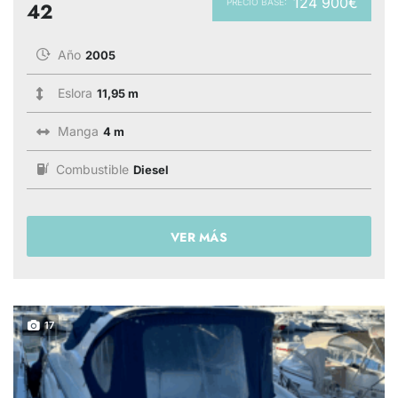
124 900€
PRECIO BASE:
42
Año
2005
Eslora
11,95 m
Manga
4 m
Combustible
Diesel
VER MÁS
17