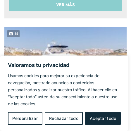
VER MÁS
14
Valoramos tu privacidad
Usamos cookies para mejorar su experiencia de
navegación, mostrarle anuncios o contenidos
personalizados y analizar nuestro tráfico. Al hacer clic en
“Aceptar todo” usted da su consentimiento a nuestro uso
de las cookies.
SUNSEEKER 86
1 325 000€
PRECIO BASE:
YACHT
Personalizar
Rechazar todo
Aceptar todo