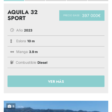
AQUILA 32
397 000€
PRECIO BASE:
SPORT
Año
2023
Eslora
10 m
Manga
3.9 m
Combustible
Diesel
VER MÁS
9