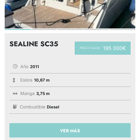
SEALINE SC35
195 000€
PRECIO BASE:
Año
2011
Eslora
10,67 m
Manga
3,75 m
Combustible
Diesel
VER MÁS