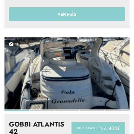
VER MÁS
14
GOBBI ATLANTIS
124 900€
PRECIO BASE:
42