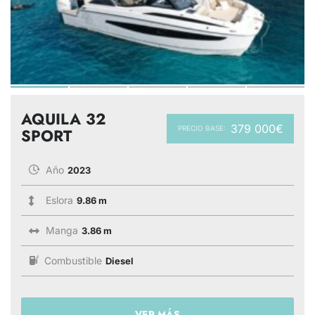
AQUILA 32
379 000€
PRECIO BASE:
SPORT
Año
2023
Eslora
9.86 m
Manga
3.86 m
Combustible
Diesel
VER MÁS