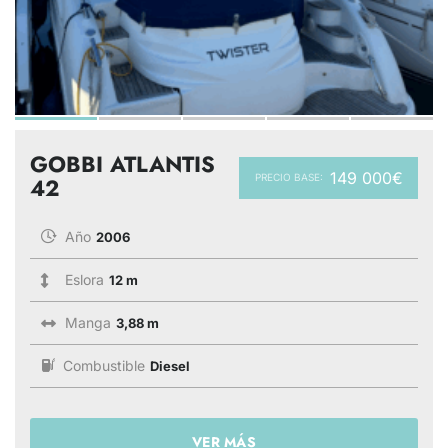
GOBBI ATLANTIS
149 000€
PRECIO BASE:
42
Año
2006
Eslora
12 m
Manga
3,88 m
Combustible
Diesel
VER MÁS