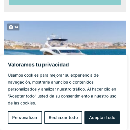
14
Valoramos tu privacidad
Usamos cookies para mejorar su experiencia de
navegación, mostrarle anuncios o contenidos
personalizados y analizar nuestro tráfico. Al hacer clic en
“Aceptar todo” usted da su consentimiento a nuestro uso
SUNSEEKER 86
de las cookies.
1 325 000€
PRECIO BASE:
YACHT
Personalizar
Rechazar todo
Aceptar todo
Año
2009