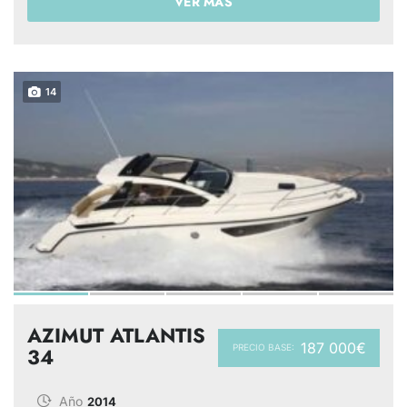
VER MÁS
14
AZIMUT ATLANTIS
187 000€
PRECIO BASE:
34
Año
2014