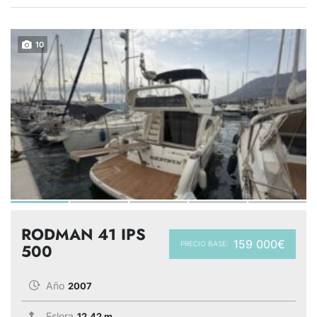
10
RODMAN 41 IPS
159 000€
PRECIO BASE:
500
Año
2007
Eslora
12.42 m