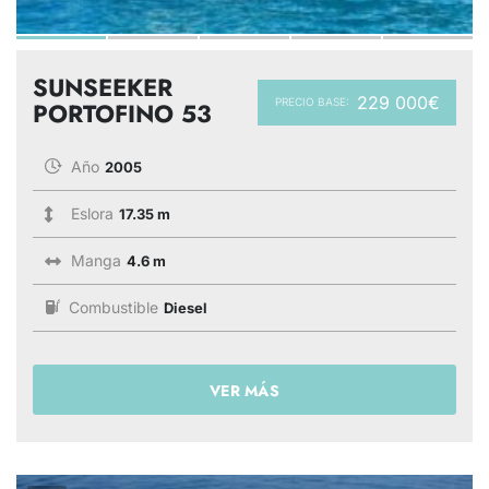
SUNSEEKER
229 000€
PRECIO BASE:
PORTOFINO 53
Año
2005
Eslora
17.35 m
Manga
4.6 m
Combustible
Diesel
VER MÁS