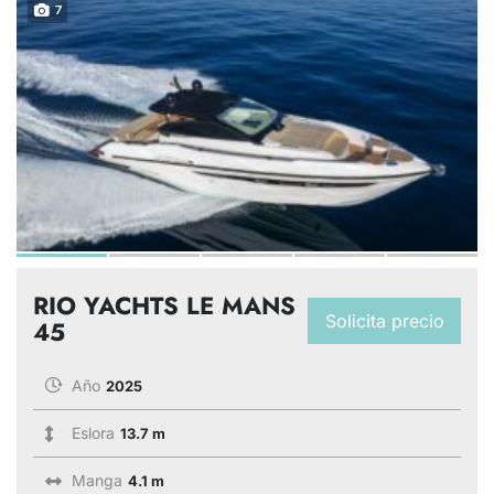
7
RIO YACHTS LE MANS
Solicita precio
45
Año
2025
Eslora
13.7 m
Manga
4.1 m