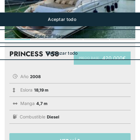
PRINCESS V58
420 000€
PRECIO BASE:
Año
2008
Eslora
18,19 m
Manga
4,7 m
Combustible
Diesel