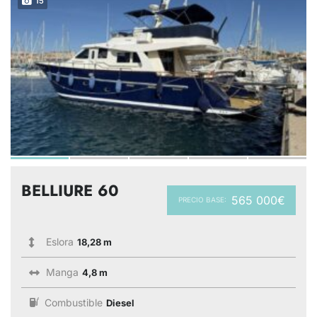
15
BELLIURE 60
565 000€
PRECIO BASE:
Eslora
18,28 m
Manga
4,8 m
Combustible
Diesel