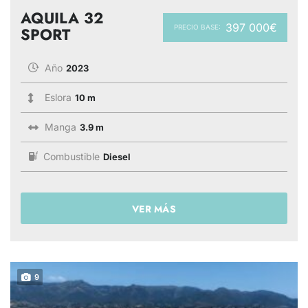
AQUILA 32
397 000€
PRECIO BASE:
SPORT
Año
2023
Eslora
10 m
Manga
3.9 m
Combustible
Diesel
VER MÁS
9