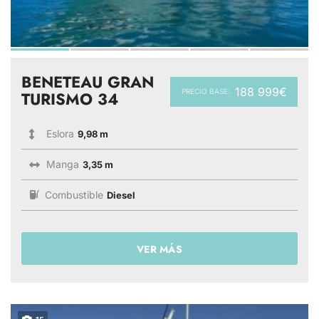
BENETEAU GRAN
188 999€
PRECIO BASE:
TURISMO 34
Eslora
9,98 m
Manga
3,35 m
Combustible
Diesel
VER MÁS