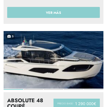
VER MÁS
5
ABSOLUTE 48
1 290 000€
PRECIO BASE:
COUPÉ