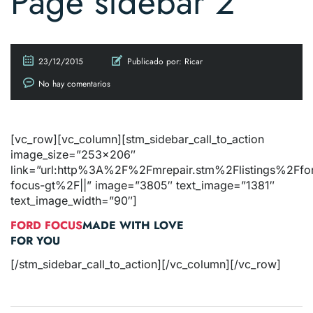
Page sidebar 2
23/12/2015
Publicado por:
Ricar
No hay comentarios
[vc_row][vc_column][stm_sidebar_call_to_action
image_size=”253×206″
link=”url:http%3A%2F%2Fmrepair.stm%2Flistings%2Ffo
focus-gt%2F||” image=”3805″ text_image=”1381″
text_image_width=”90″]
FORD FOCUS
MADE WITH LOVE
FOR YOU
[/stm_sidebar_call_to_action][/vc_column][/vc_row]