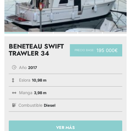
BENETEAU SWIFT
195 000€
PRECIO BASE:
TRAWLER 34
Año
2017
Eslora
10,98 m
Manga
3,98 m
Combustible
Diesel
VER MÁS