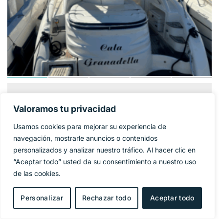
GOBBI ATLANTIS
124 900€
PRECIO BASE:
Valoramos tu privacidad
42
Usamos cookies para mejorar su experiencia de
Año
2005
navegación, mostrarle anuncios o contenidos
personalizados y analizar nuestro tráfico. Al hacer clic en
Eslora
11,95 m
“Aceptar todo” usted da su consentimiento a nuestro uso
de las cookies.
Manga
4 m
Personalizar
Rechazar todo
Aceptar todo
Combustible
Diesel