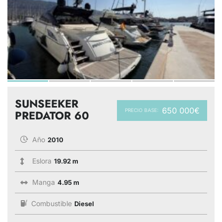
SUNSEEKER
650 000€
PRECIO BASE:
PREDATOR 60
Año
2010
Eslora
19.92 m
Manga
4.95 m
Combustible
Diesel