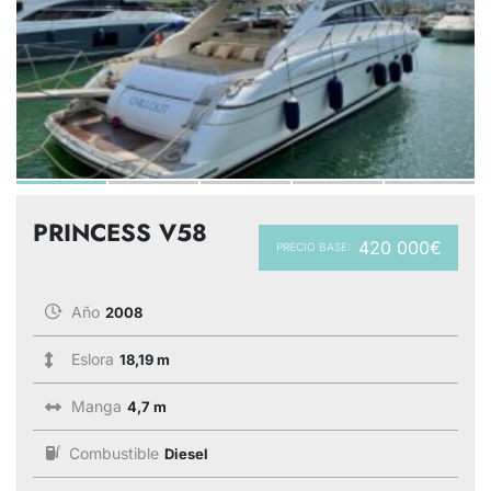
PRINCESS V58
420 000€
PRECIO BASE:
Año
2008
Eslora
18,19 m
Manga
4,7 m
Combustible
Diesel