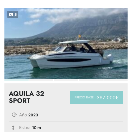
8
AQUILA 32
397 000€
PRECIO BASE:
SPORT
Año
2023
Eslora
10 m