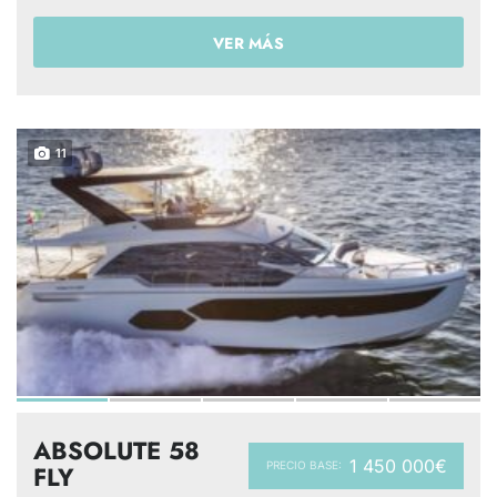
VER MÁS
11
ABSOLUTE 58
1 450 000€
PRECIO BASE:
FLY