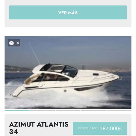
VER MÁS
14
AZIMUT ATLANTIS
187 000€
PRECIO BASE:
34