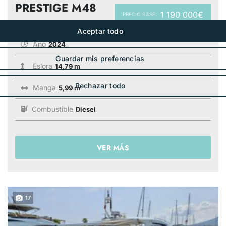
PRESTIGE M48
1 190 000€
PRECIO BASE:
Año
2024
Eslora
14,79 m
Manga
5,99 m
Combustible
Diesel
VER MÁS
17