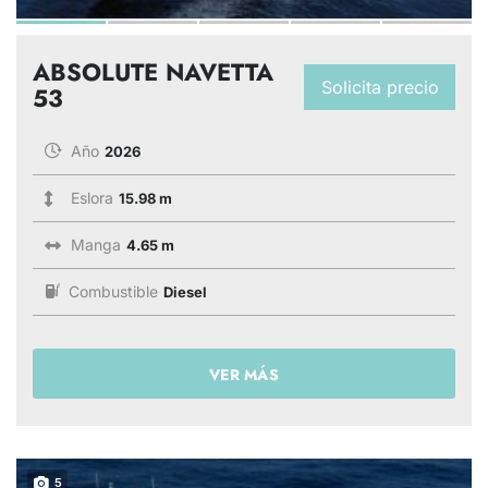
ABSOLUTE NAVETTA
Solicita precio
53
Año
2026
Eslora
15.98 m
Manga
4.65 m
Combustible
Diesel
VER MÁS
5