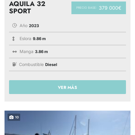
AQUILA 32
379 000€
PRECIO BASE:
SPORT
Año
2023
Eslora
9.86 m
Manga
3.86 m
Combustible
Diesel
VER MÁS
10