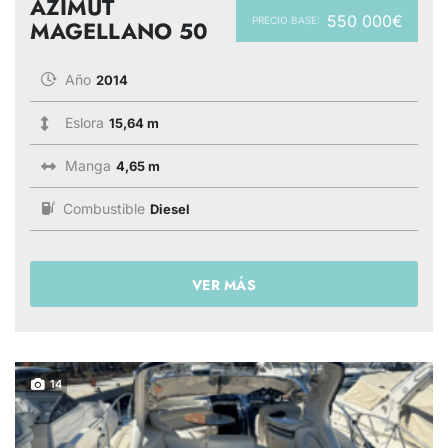
AZIMUT
550 000€
PRECIO BASE:
MAGELLANO 50
Año
2014
Eslora
15,64 m
Manga
4,65 m
Combustible
Diesel
VER MÁS
14