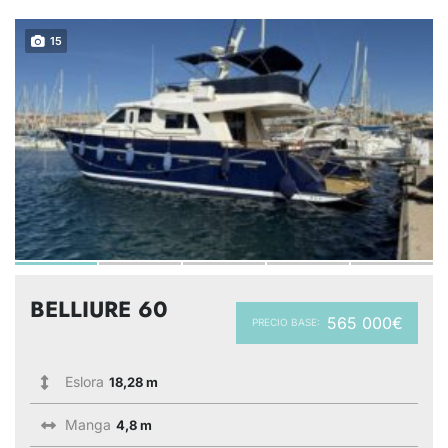
15
BELLIURE 60
565 000€
PRECIO BASE:
Eslora
18,28 m
Manga
4,8 m