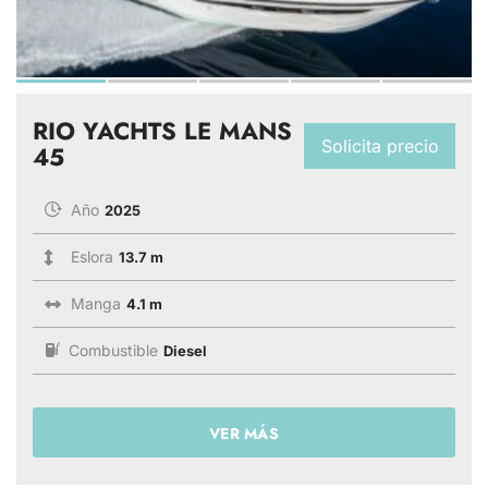
RIO YACHTS LE MANS
Solicita precio
45
Año
2025
Eslora
13.7 m
Manga
4.1 m
Combustible
Diesel
VER MÁS