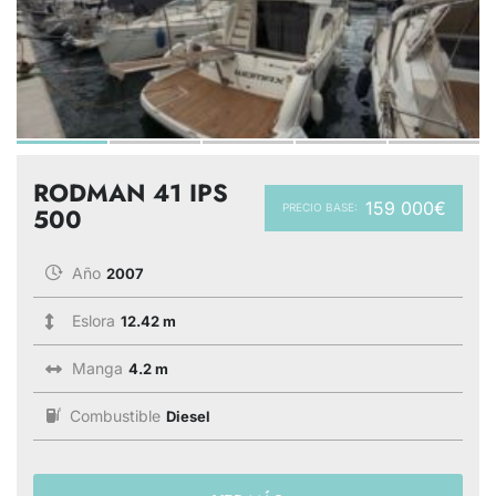
RODMAN 41 IPS
159 000€
PRECIO BASE:
500
Año
2007
Eslora
12.42 m
Manga
4.2 m
Combustible
Diesel