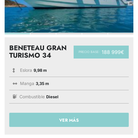
BENETEAU GRAN
188 999€
PRECIO BASE:
TURISMO 34
Eslora
9,98 m
Manga
3,35 m
Combustible
Diesel
VER MÁS