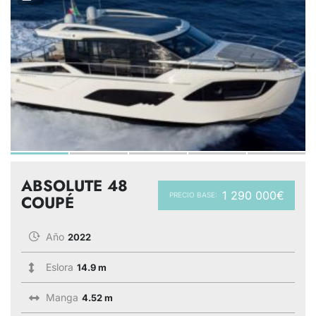
ABSOLUTE 48
1 290 000€
PRECIO BASE:
COUPÉ
Año
2022
Eslora
14.9 m
Manga
4.52 m