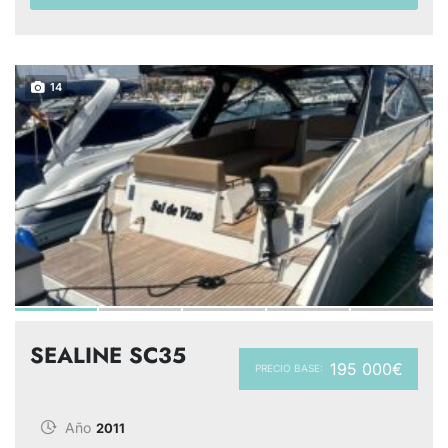
14
SEALINE SC35
195 000€
PRECIO BASE:
Año
2011